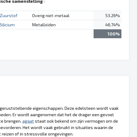
sche samenstelling
:
Zuurstof
Overig niet-metaal
53.26%
Silicium
Metalloïden
46.74%
100%
n geruststellende eigenschappen. Deze edelsteen wordt vaak
vloeden. Er wordt aangenomen dat het de drager een gevoel
 te brengen.
agaat
staat ook bekend om zijn vermogen om de
bevorderen. Het wordt vaak gebruikt in situaties waarin de
t reizen of in stressvolle omgevingen.