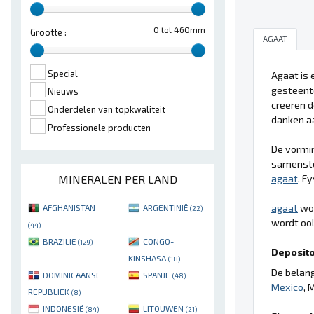
0 tot 460mm
Grootte :
AGAAT
Special
Agaat is 
gesteente
Nieuws
creëren d
Onderdelen van topkwaliteit
danken aa
Professionele producten
De vormi
samenstel
agaat
. F
MINERALEN PER LAND
agaat
wor
AFGHANISTAN
ARGENTINIË
(22)
wordt ook
(44)
BRAZILIË
CONGO-
(129)
Deposito'
KINSHASA
(18)
De belang
DOMINICAANSE
SPANJE
(48)
Mexico
, 
REPUBLIEK
(8)
INDONESIË
LITOUWEN
(84)
(21)