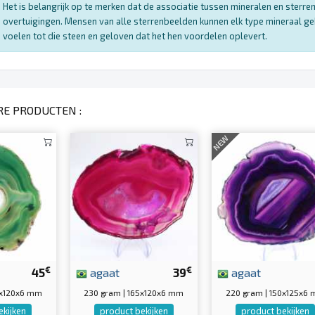
Het is belangrijk op te merken dat de associatie tussen mineralen en sterr
overtuigingen. Mensen van alle sterrenbeelden kunnen elk type mineraal ge
voelen tot die steen en geloven dat het hen voordelen oplevert.
RE PRODUCTEN :
NEW
€
€
45
agaat
39
agaat
0x120x6 mm
230 gram | 165x120x6 mm
220 gram | 150x125x6
ekijken
product bekijken
product bekijken