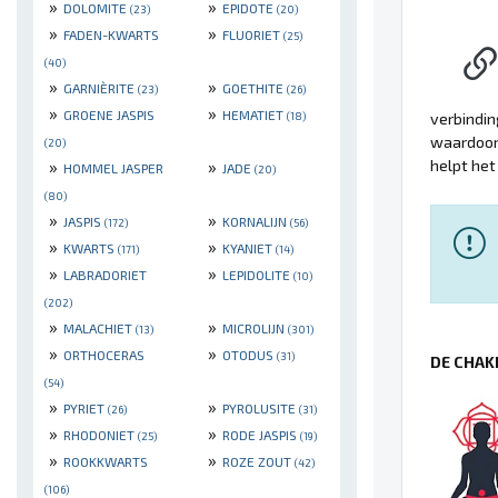
»
»
DOLOMITE
EPIDOTE
(23)
(20)
»
»
FADEN-KWARTS
FLUORIET
(25)
(40)
»
»
GARNIÈRITE
GOETHITE
(23)
(26)
»
»
GROENE JASPIS
HEMATIET
(18)
verbindin
waardoor 
(20)
»
»
helpt het
HOMMEL JASPER
JADE
(20)
(80)
»
»
JASPIS
KORNALIJN
(172)
(56)
»
»
KWARTS
KYANIET
(171)
(14)
»
»
LABRADORIET
LEPIDOLITE
(10)
(202)
»
»
MALACHIET
MICROLIJN
(13)
(301)
»
»
ORTHOCERAS
OTODUS
(31)
DE CHAK
(54)
»
»
PYRIET
PYROLUSITE
(26)
(31)
»
»
RHODONIET
RODE JASPIS
(25)
(19)
»
»
ROOKKWARTS
ROZE ZOUT
(42)
(106)