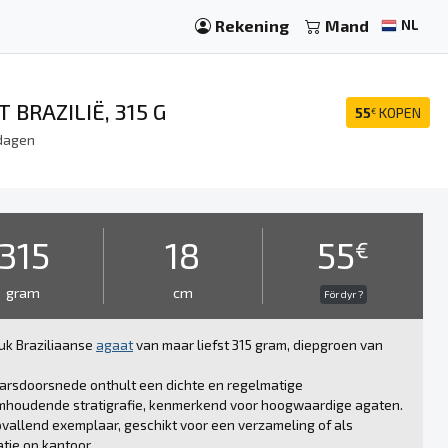
Rekening
Mand
NL
BRAZILIË, 315 G
55
KOPEN
€
dagen
315
18
55
€
gram
cm
För dyr ?
uk Braziliaanse
agaat
van maar liefst 315 gram, diepgroen van
arsdoorsnede onthult een dichte en regelmatige
umhoudende stratigrafie, kenmerkend voor hoogwaardige agaten.
vallend exemplaar, geschikt voor een verzameling of als
tie op kantoor.