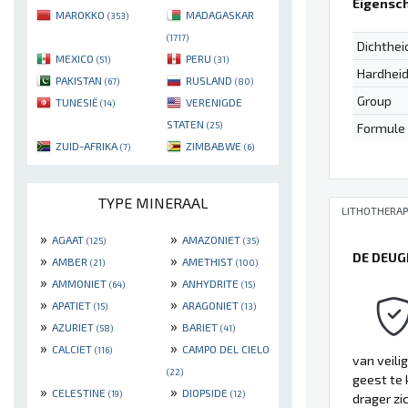
Eigensc
MAROKKO
MADAGASKAR
(353)
(1717)
Dichthei
MEXICO
PERU
(51)
(31)
Hardhei
PAKISTAN
RUSLAND
(67)
(80)
Group
TUNESIË
VERENIGDE
(14)
STATEN
(25)
Formule
ZUID-AFRIKA
ZIMBABWE
(7)
(6)
TYPE MINERAAL
LITHOTHERAP
»
»
AGAAT
AMAZONIET
(125)
(35)
DE DEUG
»
»
AMBER
AMETHIST
(21)
(100)
»
»
AMMONIET
ANHYDRITE
(64)
(15)
»
»
APATIET
ARAGONIET
(15)
(13)
»
»
AZURIET
BARIET
(58)
(41)
»
»
CALCIET
CAMPO DEL CIELO
(116)
van veili
(22)
geest te 
»
»
CELESTINE
DIOPSIDE
(19)
(12)
drager zi