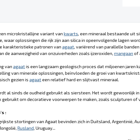
een microkristallijne variant van
kwarts
, een mineraal bestaande uit si
, waar oplossingen die rijk zijn aan silica in opeenvolgende lagen wor
e karakteristieke patronen van
agaat
, variërend van parallelle banden
n de aanwezigheid van onzuiverheden zoals ijzeroxiden,
mangaan
of 
ng van
agaat
is een langzaam geologisch proces dat miljoenen jaren 
ling van minerale oplossingen, beïnvloeden de groei van kwartskrist
ysisch gezien is
agaat
een relatief hard en slijtvast mineraal.
dt al sinds de oudheid gebruikt als siersteen. Het wordt gewoonlijk
 gebruikt om decoratieve voorwerpen te maken, zoals sculpturen of 
s :
rijkste stortingen van Agaat bevinden zich in Duitsland, Argentinië, Aust
Mongolië,
Rusland
, Uruguay...