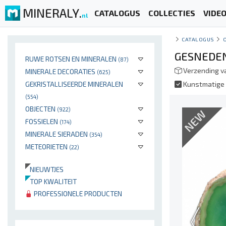
MINERALY.
CATALOGUS
COLLECTIES
VIDE
nl
CATALOGUS
GESNEDEN
RUWE ROTSEN EN MINERALEN
(87)
Verzending v
MINERALE DECORATIES
(625)
GEKRISTALLISEERDE MINERALEN
Kunstmatige 
(554)
OBJECTEN
(922)
NEW
FOSSIELEN
(174)
MINERALE SIERADEN
(354)
METEORIETEN
(22)
NIEUWTJES
TOP KWALITEIT
PROFESSIONELE PRODUCTEN