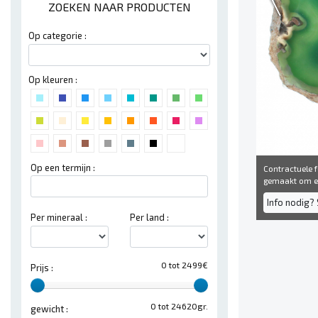
ZOEKEN NAAR PRODUCTEN
Op categorie :
Op kleuren :
Op een termijn :
Contractuele fo
gemaakt om een
Info nodig? 
Per mineraal :
Per land :
0 tot 2499€
Prijs :
0 tot 24620gr.
gewicht :