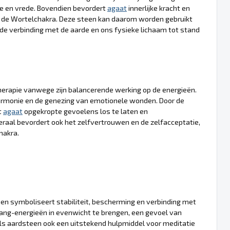
te en vrede. Bovendien bevordert
agaat
innerlijke kracht en
 de Wortelchakra. Deze steen kan daarom worden gebruikt
de verbinding met de aarde en ons fysieke lichaam tot stand
herapie vanwege zijn balancerende werking op de energieën.
armonie en de genezing van emotionele wonden. Door de
t
agaat
opgekropte gevoelens los te laten en
eraal bevordert ook het zelfvertrouwen en de zelfacceptatie,
hakra.
n symboliseert stabiliteit, bescherming en verbinding met
ang-energieën in evenwicht te brengen, een gevoel van
als aardsteen ook een uitstekend hulpmiddel voor meditatie