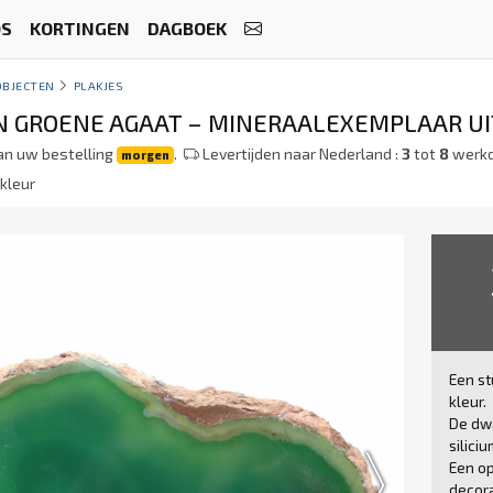
OS
KORTINGEN
DAGBOEK
OBJECTEN
PLAKJES
 GROENE AGAAT – MINERAALEXEMPLAAR UIT 
an uw bestelling
.
Levertijden naar Nederland :
3
tot
8
werk
morgen
kleur
Een st
kleur.
De dw
silici
Een op
decora