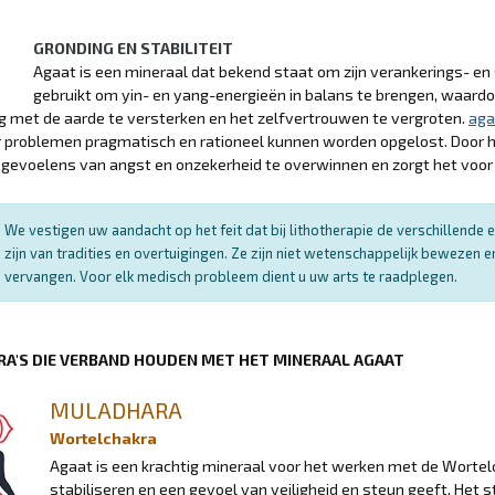
GRONDING EN STABILITEIT
Agaat is een mineraal dat bekend staat om zijn verankerings- en 
gebruikt om yin- en yang-energieën in balans te brengen, waardoo
g met de aarde te versterken en het zelfvertrouwen te vergroten.
aga
problemen pragmatisch en rationeel kunnen worden opgelost. Door he
 gevoelens van angst en onzekerheid te overwinnen en zorgt het voor e
We vestigen uw aandacht op het feit dat bij lithotherapie de verschillend
zijn van tradities en overtuigingen. Ze zijn niet wetenschappelijk bewezen
vervangen. Voor elk medisch probleem dient u uw arts te raadplegen.
RA'S DIE VERBAND HOUDEN MET HET MINERAAL AGAAT
MULADHARA
Wortelchakra
Agaat is een krachtig mineraal voor het werken met de Wortelc
stabiliseren en een gevoel van veiligheid en steun geeft. Het