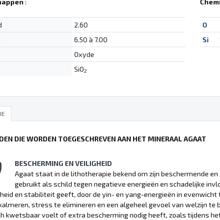
happen
:
Chemi
d
2.60
O
d
6.50 à 7.00
Si
Oxyde
SiO
2
IE
DEN DIE WORDEN TOEGESCHREVEN AAN HET MINERAAL AGAAT
BESCHERMING EN VEILIGHEID
Agaat staat in de lithotherapie bekend om zijn beschermende e
gebruikt als schild tegen negatieve energieën en schadelijke in
gheid en stabiliteit geeft, door de yin- en yang-energieën in evenwicht
kalmeren, stress te elimineren en een algeheel gevoel van welzijn te 
ch kwetsbaar voelt of extra bescherming nodig heeft, zoals tijdens he