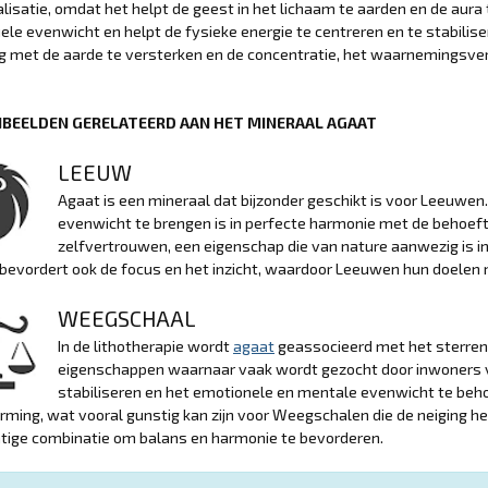
alisatie, omdat het helpt de geest in het lichaam te aarden en de aura
uele evenwicht en helpt de fysieke energie te centreren en te stabilise
ng met de aarde te versterken en de concentratie, het waarnemingsv
BEELDEN GERELATEERD AAN HET MINERAAL AGAAT
LEEUW
Agaat is een mineraal dat bijzonder geschikt is voor Leeuwen
evenwicht te brengen is in perfecte harmonie met de behoeft
zelfvertrouwen, een eigenschap die van nature aanwezig is in
 bevordert ook de focus en het inzicht, waardoor Leeuwen hun doele
WEEGSCHAAL
In de lithotherapie wordt
agaat
geassocieerd met het sterren
eigenschappen waarnaar vaak wordt gezocht door inwoners v
stabiliseren en het emotionele en mentale evenwicht te beh
rming, wat vooral gunstig kan zijn voor Weegschalen die de neiging h
tige combinatie om balans en harmonie te bevorderen.