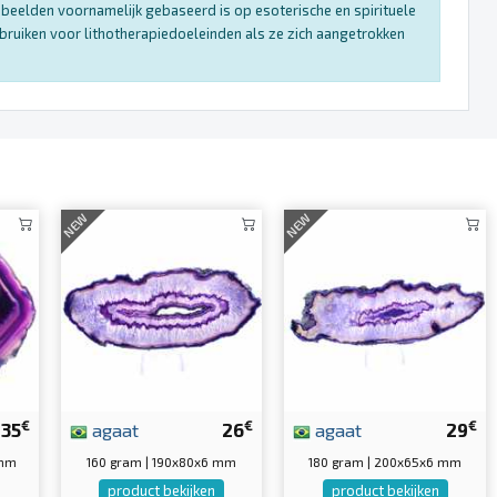
enbeelden voornamelijk gebaseerd is op esoterische en spirituele
bruiken voor lithotherapiedoeleinden als ze zich aangetrokken
NEW
NEW
€
€
€
35
agaat
26
agaat
29
 mm
160 gram | 190x80x6 mm
180 gram | 200x65x6 mm
product bekijken
product bekijken