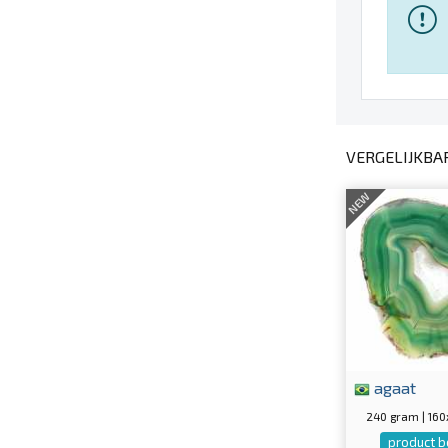
VERGELIJKBA
NEW
agaat
240 gram | 16
product b