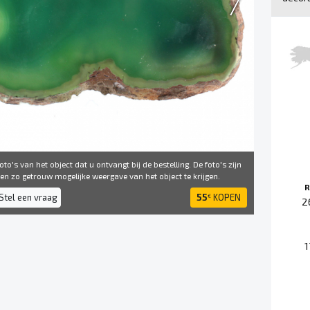
to's van het object dat u ontvangt bij de bestelling. De foto's zijn
 ​​zo getrouw mogelijke weergave van het object te krijgen.
R
Stel een vraag
55
KOPEN
€
2
1