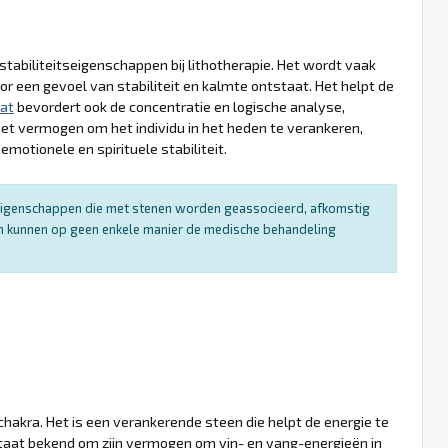
stabiliteitseigenschappen bij lithotherapie. Het wordt vaak
r een gevoel van stabiliteit en kalmte ontstaat. Het helpt de
at
bevordert ook de concentratie en logische analyse,
t vermogen om het individu in het heden te verankeren,
motionele en spirituele stabiliteit.
e eigenschappen die met stenen worden geassocieerd, afkomstig
 en kunnen op geen enkele manier de medische behandeling
hakra. Het is een verankerende steen die helpt de energie te
 staat bekend om zijn vermogen om yin- en yang-energieën in