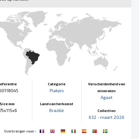
eferentie
Categorie
Verscheidenheid van
60118045
Plakjes
mineralen
Agaat
Size mm
Land van herkomst
75x115x6
Brazilië
Collection
632 - maart 2026
:
Overbrengen naar