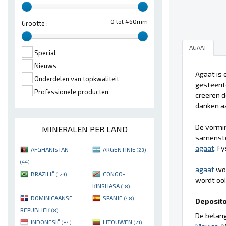
0 tot 460mm
Grootte :
AGAAT
Special
Nieuws
Agaat is 
Onderdelen van topkwaliteit
gesteente
Professionele producten
creëren d
danken aa
De vormi
MINERALEN PER LAND
samenstel
agaat
. F
AFGHANISTAN
ARGENTINIË
(23)
(44)
agaat
wor
BRAZILIË
CONGO-
(129)
wordt ook
KINSHASA
(18)
DOMINICAANSE
SPANJE
(48)
Deposito'
REPUBLIEK
(8)
De belang
INDONESIË
LITOUWEN
(84)
(21)