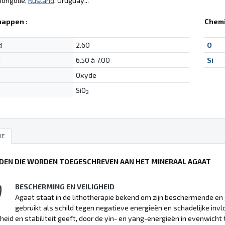
Mongolië,
Rusland
, Uruguay...
happen
:
Chemi
d
2.60
O
d
6.50 à 7.00
Si
Oxyde
SiO
2
IE
DEN DIE WORDEN TOEGESCHREVEN AAN HET MINERAAL AGAAT
BESCHERMING EN VEILIGHEID
Agaat staat in de lithotherapie bekend om zijn beschermende e
gebruikt als schild tegen negatieve energieën en schadelijke in
gheid en stabiliteit geeft, door de yin- en yang-energieën in evenwicht