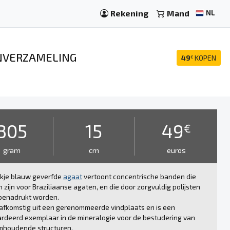
Rekening
Mand
NL
ENVERZAMELING
49
KOPEN
€
305
15
49
€
gram
cm
euros
ukje blauw geverfde
agaat
vertoont concentrische banden die
h zijn voor Braziliaanse agaten, en die door zorgvuldig polijsten
 benadrukt worden.
 afkomstig uit een gerenommeerde vindplaats en is een
deerd exemplaar in de mineralogie voor de bestudering van
umhoudende structuren.