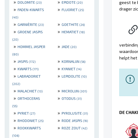
»
»
geest te 
DOLOMITE
EPIDOTE
(23)
(20)
»
»
drager zi
FADEN-KWARTS
FLUORIET
(25)
(40)
»
»
GARNIÈRITE
GOETHITE
(23)
(26)
»
»
GROENE JASPIS
HEMATIET
(18)
(20)
verbindin
»
»
HOMMEL JASPER
JADE
(20)
waardoor 
(80)
helpt het
»
»
JASPIS
KORNALIJN
(172)
(56)
»
»
KWARTS
KYANIET
(171)
(14)
»
»
LABRADORIET
LEPIDOLITE
(10)
(202)
»
»
MALACHIET
MICROLIJN
(13)
(301)
»
»
ORTHOCERAS
OTODUS
(31)
(55)
»
»
DE CHAK
PYRIET
PYROLUSITE
(27)
(31)
»
»
RHODONIET
RODE JASPIS
(25)
(19)
»
»
ROOKKWARTS
ROZE ZOUT
(42)
(106)