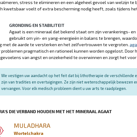
kalmeren, stress te elimineren en een algeheel gevoel van welzijn te 
ch kwetsbaar voelt of extra bescherming nodig heeft, zoals tijdens he
GRONDING EN STABILITEIT
Agaat is een mineraal dat bekend staat om zijn verankerings- en 
gebruikt om yin- en yang-energieën in balans te brengen, waardoo
g met de aarde te versterken en het zelfvertrouwen te vergroten.
aga
problemen pragmatisch en rationeel kunnen worden opgelost. Door he
 gevoelens van angst en onzekerheid te overwinnen en zorgt het voor e
We vestigen uw aandacht op het feit dat bij lithotherapie de verschillend
zijn van tradities en overtuigingen. Ze zijn niet wetenschappelijk bewezen
vervangen. Voor elk medisch probleem dient u uw arts te raadplegen.
RA'S DIE VERBAND HOUDEN MET HET MINERAAL AGAAT
MULADHARA
Wortelchakra