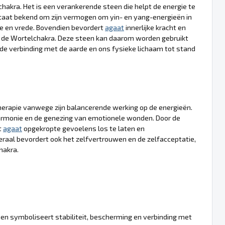
hakra. Het is een verankerende steen die helpt de energie te
 staat bekend om zijn vermogen om yin- en yang-energieën in
te en vrede. Bovendien bevordert
agaat
innerlijke kracht en
 de Wortelchakra. Deze steen kan daarom worden gebruikt
de verbinding met de aarde en ons fysieke lichaam tot stand
herapie vanwege zijn balancerende werking op de energieën.
armonie en de genezing van emotionele wonden. Door de
t
agaat
opgekropte gevoelens los te laten en
eraal bevordert ook het zelfvertrouwen en de zelfacceptatie,
hakra.
n symboliseert stabiliteit, bescherming en verbinding met