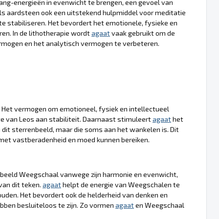
ang-energieën in evenwicht te brengen, een gevoel van
als aardsteen ook een uitstekend hulpmiddel voor meditatie
 te stabiliseren. Het bevordert het emotionele, fysieke en
ren. In de lithotherapie wordt
agaat
vaak gebruikt om de
ermogen en het analytisch vermogen te verbeteren.
. Het vermogen om emotioneel, fysiek en intellectueel
e van Leos aan stabiliteit. Daarnaast stimuleert
agaat
het
 dit sterrenbeeld, maar die soms aan het wankelen is. Dit
n met vastberadenheid en moed kunnen bereiken.
beeld Weegschaal vanwege zijn harmonie en evenwicht,
an dit teken.
agaat
helpt de energie van Weegschalen te
ouden. Het bevordert ook de helderheid van denken en
ebben besluiteloos te zijn. Zo vormen
agaat
en Weegschaal