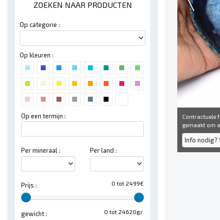
ZOEKEN NAAR PRODUCTEN
Op categorie :
Op kleuren :
Op een termijn :
Contractuele fo
gemaakt om een
Info nodig? 
Per mineraal :
Per land :
0 tot 2499€
Prijs :
0 tot 24620gr.
gewicht :