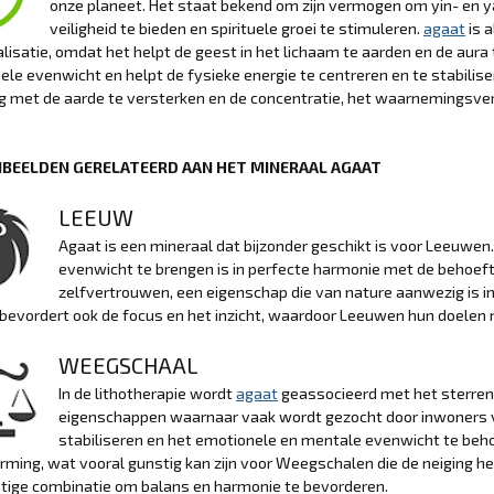
onze planeet. Het staat bekend om zijn vermogen om yin- en y
veiligheid te bieden en spirituele groei te stimuleren.
agaat
is 
alisatie, omdat het helpt de geest in het lichaam te aarden en de aura
uele evenwicht en helpt de fysieke energie te centreren en te stabilise
ng met de aarde te versterken en de concentratie, het waarnemingsv
BEELDEN GERELATEERD AAN HET MINERAAL AGAAT
LEEUW
Agaat is een mineraal dat bijzonder geschikt is voor Leeuwen
evenwicht te brengen is in perfecte harmonie met de behoeft
zelfvertrouwen, een eigenschap die van nature aanwezig is in
 bevordert ook de focus en het inzicht, waardoor Leeuwen hun doele
WEEGSCHAAL
In de lithotherapie wordt
agaat
geassocieerd met het sterren
eigenschappen waarnaar vaak wordt gezocht door inwoners v
stabiliseren en het emotionele en mentale evenwicht te beh
rming, wat vooral gunstig kan zijn voor Weegschalen die de neiging h
tige combinatie om balans en harmonie te bevorderen.