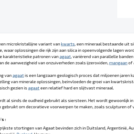
een microkristallijne variant van
kwarts
, een mineraal bestaande uit si
, waar oplossingen die rijk zijn aan silica in opeenvolgende lagen wor
e karakteristieke patronen van
agaat
, variërend van parallelle banden
n de aanwezigheid van onzuiverheden zoals ijzeroxiden,
mangaan
of 
ng van
agaat
is een langzaam geologisch proces dat miljoenen jaren 
ling van minerale oplossingen, beïnvloeden de groei van kwartskrist
ysisch gezien is
agaat
een relatief hard en slijtvast mineraal.
dt al sinds de oudheid gebruikt als siersteen. Het wordt gewoonlijk
 gebruikt om decoratieve voorwerpen te maken, zoals sculpturen of 
s :
rijkste stortingen van Agaat bevinden zich in Duitsland, Argentinië, Aust