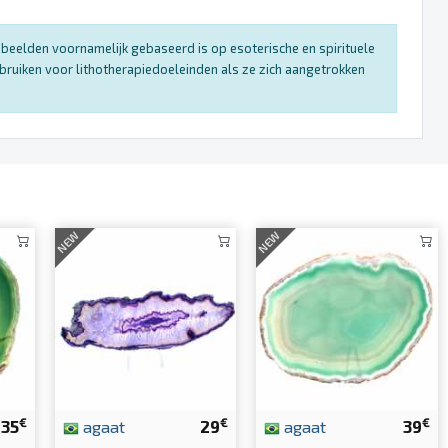
enbeelden voornamelijk gebaseerd is op esoterische en spirituele
bruiken voor lithotherapiedoeleinden als ze zich aangetrokken
NEW
NEW
€
€
€
35
agaat
29
agaat
39