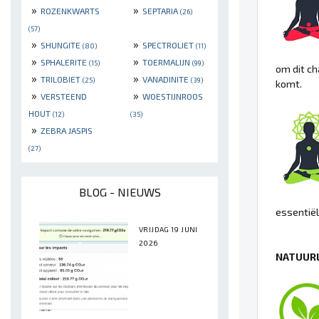
»
»
ROZENKWARTS
SEPTARIA
(26)
(57)
»
»
SHUNGITE
SPECTROLIET
(80)
(11)
»
»
SPHALERITE
TOERMALIJN
(15)
(99)
om dit ch
»
»
TRILOBIET
VANADINITE
(25)
(39)
komt.
»
»
VERSTEEND
WOESTIJNROOS
HOUT
(12)
(35)
»
ZEBRA JASPIS
(27)
BLOG - NIEUWS
essentiël
VRIJDAG 19 JUNI
2026
NATUURL