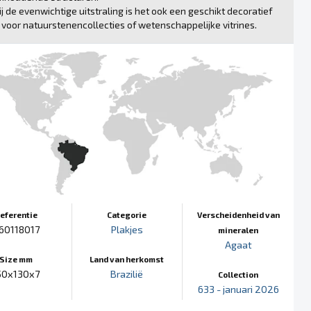
j de evenwichtige uitstraling is het ook een geschikt decoratief
 voor natuurstenencollecties of wetenschappelijke vitrines.
eferentie
Categorie
Verscheidenheid van
60118017
Plakjes
mineralen
Agaat
Size mm
Land van herkomst
50x130x7
Brazilië
Collection
633 - januari 2026