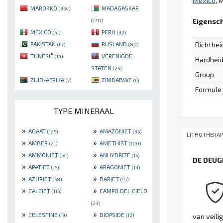
Mexico
, 
MAROKKO
MADAGASKAR
(354)
Eigensc
(1717)
MEXICO
PERU
(51)
(32)
Dichthei
PAKISTAN
RUSLAND
(67)
(80)
TUNESIË
VERENIGDE
(14)
Hardhei
STATEN
(25)
Group
ZUID-AFRIKA
ZIMBABWE
(7)
(6)
Formule
TYPE MINERAAL
»
»
AGAAT
AMAZONIET
(125)
(35)
LITHOTHERAP
»
»
AMBER
AMETHIST
(21)
(100)
»
»
AMMONIET
ANHYDRITE
(64)
(15)
DE DEUG
»
»
APATIET
ARAGONIET
(15)
(13)
»
»
AZURIET
BARIET
(58)
(41)
»
»
CALCIET
CAMPO DEL CIELO
(116)
(23)
»
»
CELESTINE
DIOPSIDE
(19)
(12)
van veili