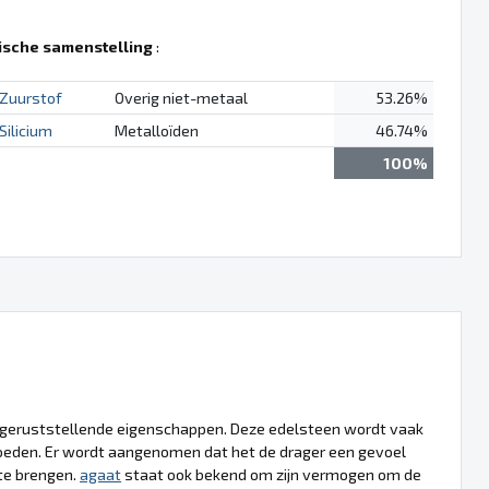
sche samenstelling
:
Zuurstof
Overig niet-metaal
53.26%
Silicium
Metalloïden
46.74%
100%
n geruststellende eigenschappen. Deze edelsteen wordt vaak
vloeden. Er wordt aangenomen dat het de drager een gevoel
 te brengen.
agaat
staat ook bekend om zijn vermogen om de