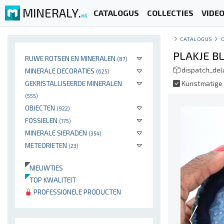
MINERALY.
CATALOGUS
COLLECTIES
VIDE
nl
CATALOGUS
PLAKJE B
RUWE ROTSEN EN MINERALEN
(87)
dispatch_de
MINERALE DECORATIES
(625)
GEKRISTALLISEERDE MINERALEN
Kunstmatige 
(555)
OBJECTEN
(922)
FOSSIELEN
(175)
MINERALE SIERADEN
(354)
METEORIETEN
(23)
NIEUWTJES
TOP KWALITEIT
PROFESSIONELE PRODUCTEN