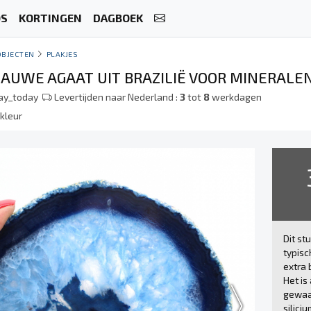
OS
KORTINGEN
DAGBOEK
OBJECTEN
PLAKJES
LAUWE AGAAT UIT BRAZILIË VOOR MINERAL
lay_today
Levertijden naar Nederland :
3
tot
8
werkdagen
kleur
Dit st
typisc
extra
Het is
gewaar
silici