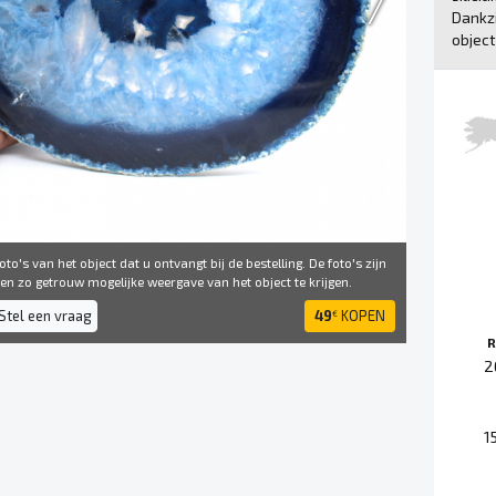
Dankzi
object
to's van het object dat u ontvangt bij de bestelling. De foto's zijn
 ​​zo getrouw mogelijke weergave van het object te krijgen.
Stel een vraag
49
KOPEN
€
R
2
1