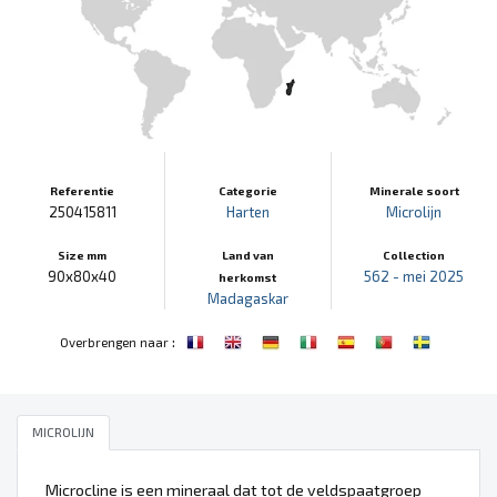
Referentie
Categorie
Minerale soort
250415811
Harten
Microlijn
Size mm
Land van
Collection
90x80x40
562 - mei 2025
herkomst
Madagaskar
:
Overbrengen naar
MICROLIJN
Microcline is een mineraal dat tot de veldspaatgroep