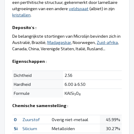
een perthitische structuur, gekenmerkt door lamellaire
uitgroeiingen van een andere
veldspaat
(albiet) in zijn
kristallen
.
Deposito's :
De belangrijkste stortingen van Microlijn bevinden zich in
Australië, Brazilië,
Madagaskar
, Noorwegen,
Zuid-afrika
,
Canada, China, Verenigde Staten, Italië, Rusland...
Eigenschappen
:
Dichtheid
2.56
Hardheid
6.00 à 6.50
Formule
KAlSi
O
3
8
Chemische samenstelling
:
O
Zuurstof
Overig niet-metaal
45.99%
Si
Silicium
Metalloïden
30.27%