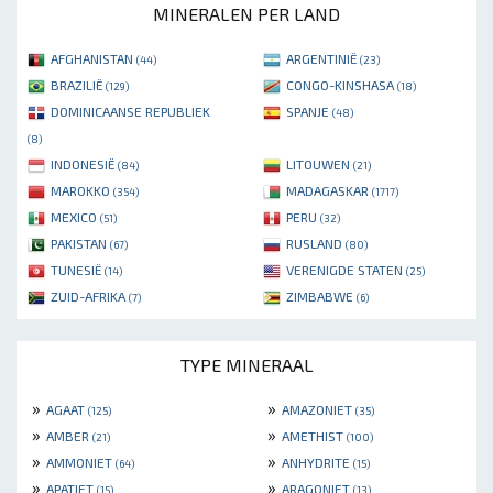
MINERALEN PER LAND
AFGHANISTAN
ARGENTINIË
(44)
(23)
BRAZILIË
CONGO-KINSHASA
(129)
(18)
DOMINICAANSE REPUBLIEK
SPANJE
(48)
(8)
INDONESIË
LITOUWEN
(84)
(21)
MAROKKO
MADAGASKAR
(354)
(1717)
MEXICO
PERU
(51)
(32)
PAKISTAN
RUSLAND
(67)
(80)
TUNESIË
VERENIGDE STATEN
(14)
(25)
ZUID-AFRIKA
ZIMBABWE
(7)
(6)
TYPE MINERAAL
»
»
AGAAT
AMAZONIET
(125)
(35)
»
»
AMBER
AMETHIST
(21)
(100)
»
»
AMMONIET
ANHYDRITE
(64)
(15)
»
»
APATIET
ARAGONIET
(15)
(13)