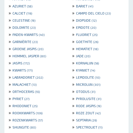
»
»
AZURIET
BARIET
(58)
(41)
»
»
CALCIET
CAMPO DEL CIELO
(116)
(23)
»
»
CELESTINE
DIOPSIDE
(19)
(12)
»
»
DOLOMITE
EPIDOTE
(23)
(20)
»
»
FADEN-KWARTS
FLUORIET
(40)
(25)
»
»
GARNIÈRITE
GOETHITE
(23)
(26)
»
»
GROENE JASPIS
HEMATIET
(20)
(18)
»
»
HOMMEL JASPER
JADE
(80)
(20)
»
»
JASPIS
KORNALIJN
(172)
(56)
»
»
KWARTS
KYANIET
(171)
(14)
»
»
LABRADORIET
LEPIDOLITE
(202)
(10)
»
»
MALACHIET
MICROLIJN
(13)
(301)
»
»
ORTHOCERAS
OTODUS
(55)
(31)
»
»
PYRIET
PYROLUSITE
(27)
(31)
»
»
RHODONIET
RODE JASPIS
(25)
(19)
»
»
ROOKKWARTS
ROZE ZOUT
(106)
(42)
»
»
ROZENKWARTS
SEPTARIA
(57)
(26)
»
»
SHUNGITE
SPECTROLIET
(80)
(11)