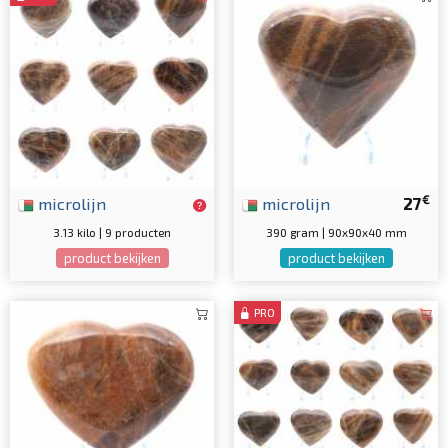
€
microlijn
microlijn
27
3.13 kilo | 9 producten
390 gram | 90x90x40 mm
product bekijken
product bekijken
PRO