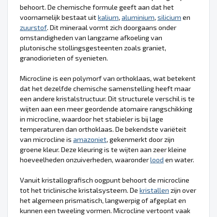
behoort. De chemische formule geeft aan dat het
voornamelijk bestaat uit
kalium
,
aluminium
,
silicium
en
zuurstof
. Dit mineraal vormt zich doorgaans onder
omstandigheden van langzame afkoeling van
plutonische stollingsgesteenten zoals graniet,
granodiorieten of syenieten.
Microcline is een polymorf van orthoklaas, wat betekent
dat het dezelfde chemische samenstelling heeft maar
een andere kristalstructuur. Dit structurele verschil is te
wijten aan een meer geordende atomaire rangschikking
in microcline, waardoor het stabieler is bij lage
temperaturen dan orthoklaas. De bekendste variëteit
van microcline is
amazoniet
, gekenmerkt door zijn
groene kleur. Deze kleuring is te wijten aan zeer kleine
hoeveelheden onzuiverheden, waaronder
lood
en water.
Vanuit kristallografisch oogpunt behoort de microcline
tot het triclinische kristalsysteem. De
kristallen
zijn over
het algemeen prismatisch, langwerpig of afgeplat en
kunnen een tweeling vormen. Microcline vertoont vaak