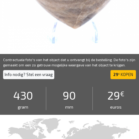
Contractuele foto's van het object dat u ontvangt bij de bestelling. De foto's zijn
gemaakt om een ​​zo getrouw mogelijke weergave van het object te krijgen.
Info nodig? Stel een vraag
29
KOPEN
€
430
90
29
€
gram
mm
euros