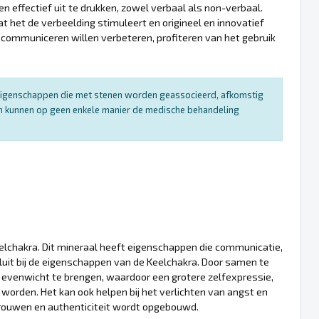
n effectief uit te drukken, zowel verbaal als non-verbaal.
t het de verbeelding stimuleert en origineel en innovatief
ommuniceren willen verbeteren, profiteren van het gebruik
e eigenschappen die met stenen worden geassocieerd, afkomstig
 en kunnen op geen enkele manier de medische behandeling
eelchakra. Dit mineraal heeft eigenschappen die communicatie,
uit bij de eigenschappen van de Keelchakra. Door samen te
n evenwicht te brengen, waardoor een grotere zelfexpressie,
worden. Het kan ook helpen bij het verlichten van angst en
rouwen en authenticiteit wordt opgebouwd.