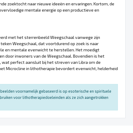
ende zoektocht naar nieuwe ideeën en ervaringen. Kortom, de
 overvloedige mentale energie op een productieve en
cieerd met het sterrenbeeld Weegschaal vanwege zijn
teken Weegschaal, dat voortdurend op zoek is naar
ele en mentale evenwicht te herstellen. Het moedigt
den door inwoners van de Weegschaal. Bovendien is het
, wat perfect aansluit bij het streven van Libra om de
t Microcline in lithotherapie bevordert evenwicht, helderheid
enbeelden voornamelijk gebaseerd is op esoterische en spirituele
bruiken voor lithotherapiedoeleinden als ze zich aangetrokken