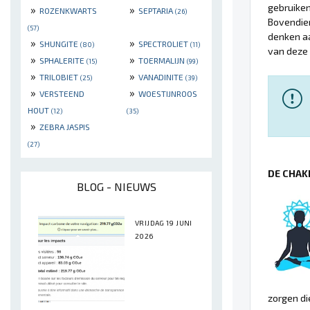
gebruiken
»
»
ROZENKWARTS
SEPTARIA
(26)
Bovendien
(57)
denken a
»
»
SHUNGITE
SPECTROLIET
(80)
(11)
van deze
»
»
SPHALERITE
TOERMALIJN
(15)
(99)
»
»
TRILOBIET
VANADINITE
(25)
(39)
»
»
VERSTEEND
WOESTIJNROOS
HOUT
(12)
(35)
»
ZEBRA JASPIS
(27)
DE CHAK
BLOG - NIEUWS
VRIJDAG 19 JUNI
2026
zorgen d