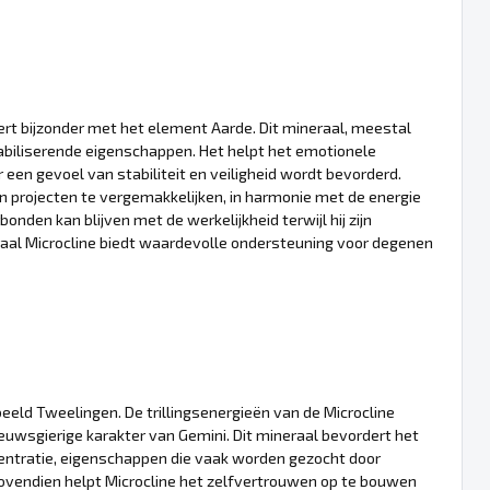
t bijzonder met het element Aarde. Dit mineraal, meestal
tabiliserende eigenschappen. Het helpt het emotionele
een gevoel van stabiliteit en veiligheid wordt bevorderd.
n projecten te vergemakkelijken, in harmonie met de energie
nden kan blijven met de werkelijkheid terwijl hij zijn
raal Microcline biedt waardevolle ondersteuning voor degenen
eld Tweelingen. De trillingsenergieën van de Microcline
uwsgierige karakter van Gemini. Dit mineraal bevordert het
entratie, eigenschappen die vaak worden gezocht door
ovendien helpt Microcline het zelfvertrouwen op te bouwen