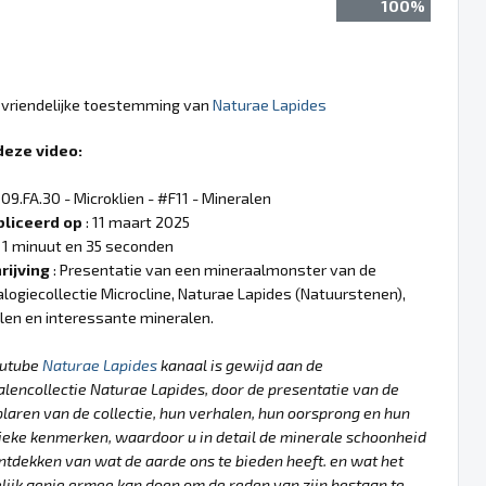
100%
e vriendelijke toestemming van
Naturae Lapides
deze video:
 09.FA.30 - Microklien - #F11 - Mineralen
liceerd op
: 11 maart 2025
 1 minuut en 35 seconden
rijving
: Presentatie van een mineraalmonster van de
logiecollectie Microcline, Naturae Lapides (Natuurstenen),
llen en interessante mineralen.
outube
Naturae Lapides
kanaal is gewijd aan de
lencollectie Naturae Lapides, door de presentatie van de
aren van de collectie, hun verhalen, hun oorsprong en hun
ieke kenmerken, waardoor u in detail de minerale schoonheid
ntdekken van wat de aarde ons te bieden heeft. en wat het
ijk genie ermee kan doen om de reden van zijn bestaan te