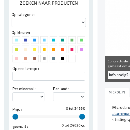
ZOEKEN NAAR PRODUCTEN
Op categorie :
Op kleuren :
Contractuele fo
gemaakt om een
Op een termijn :
Info nodig? 
Per mineraal :
Per land :
MICROLIJN
Microclin
0 tot 2499€
Prijs :
aluminiu
stollings
0 tot 24620gr.
gewicht :