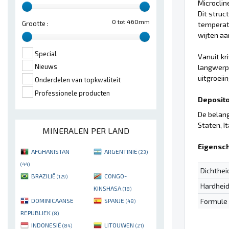
Microclin
Dit struc
0 tot 460mm
Grootte :
temperatu
wijten a
Special
Vanuit kr
Nieuws
langwerpi
uitgroeii
Onderdelen van topkwaliteit
Professionele producten
Deposito'
De belang
Staten, It
MINERALEN PER LAND
Eigensc
AFGHANISTAN
ARGENTINIË
(23)
(44)
Dichthei
BRAZILIË
CONGO-
(129)
Hardhei
KINSHASA
(18)
Formule
DOMINICAANSE
SPANJE
(48)
REPUBLIEK
(8)
INDONESIË
LITOUWEN
(84)
(21)