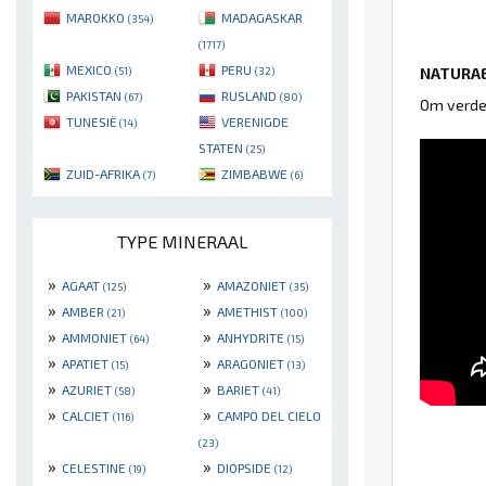
MAROKKO
MADAGASKAR
(354)
(1717)
MEXICO
PERU
NATURAE
(51)
(32)
PAKISTAN
RUSLAND
(67)
(80)
Om verder
TUNESIË
VERENIGDE
(14)
STATEN
(25)
ZUID-AFRIKA
ZIMBABWE
(7)
(6)
TYPE MINERAAL
»
»
AGAAT
AMAZONIET
(125)
(35)
»
»
AMBER
AMETHIST
(21)
(100)
»
»
AMMONIET
ANHYDRITE
(64)
(15)
»
»
APATIET
ARAGONIET
(15)
(13)
»
»
AZURIET
BARIET
(58)
(41)
»
»
CALCIET
CAMPO DEL CIELO
(116)
(23)
»
»
CELESTINE
DIOPSIDE
(19)
(12)