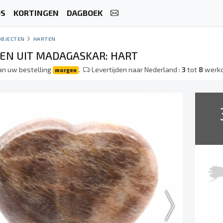
OS
KORTINGEN
DAGBOEK
OBJECTEN
HARTEN
N UIT MADAGASKAR: HART
an uw bestelling
.
Levertijden naar Nederland :
3
tot
8
werk
morgen