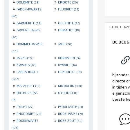
»
»
DOLOMITE
EPIDOTE
(23)
(20)
»
»
FADEN-KWARTS
FLUORIET
(25)
(40)
»
»
GARNIÈRITE
GOETHITE
(23)
(26)
LITHOTHERAP
»
»
GROENE JASPIS
HEMATIET
(18)
(20)
DE DEUG
»
»
HOMMEL JASPER
JADE
(20)
(80)
»
»
JASPIS
KORNALIJN
(172)
(56)
»
»
KWARTS
KYANIET
(171)
(14)
»
»
LABRADORIET
LEPIDOLITE
(10)
bijzonder
(202)
directe o
»
»
MALACHIET
MICROLIJN
(13)
(301)
in tijden
»
»
eigenscha
ORTHOCERAS
OTODUS
(31)
versterke
(55)
»
»
PYRIET
PYROLUSITE
(27)
(31)
»
»
RHODONIET
RODE JASPIS
(25)
(19)
»
»
ROOKKWARTS
ROZE ZOUT
(42)
(106)