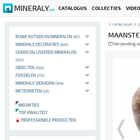
MINERALY.
CATALOGUS
COLLECTIES
VIDE
nl
CATALOGUS
MAANSTEE
RUWE ROTSEN EN MINERALEN
(87)
Verzending v
MINERALE DECORATIES
(625)
GEKRISTALLISEERDE MINERALEN
(555)
OBJECTEN
(922)
FOSSIELEN
(175)
MINERALE SIERADEN
(354)
METEORIETEN
(23)
NIEUWTJES
TOP KWALITEIT
PROFESSIONELE PRODUCTEN