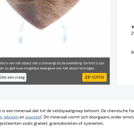
R
2
9
to's van het object dat u ontvangt bij de bestelling. De foto's zijn
 ​​zo getrouw mogelijke weergave van het object te krijgen.
Stel een vraag
22
KOPEN
€
e is een mineraal dat tot de veldspaatgroep behoort. De chemische fo
m
,
silicium
en
zuurstof
. Dit mineraal vormt zich doorgaans onder oms
gesteenten zoals graniet, granodiorieten of syenieten.