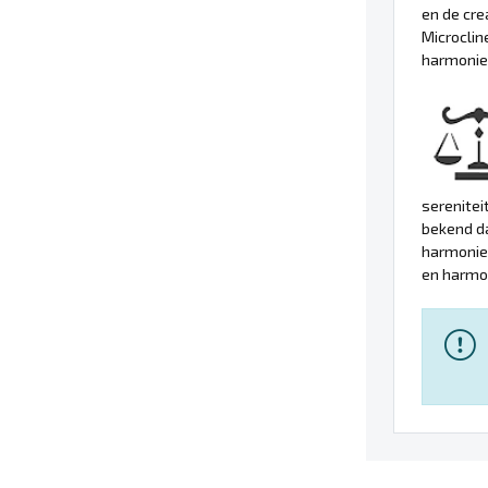
en de cre
Microclin
harmonieu
serenitei
bekend da
harmonie 
en harmon