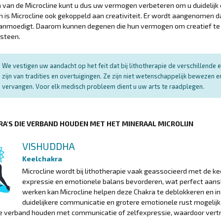
 van de Microcline kunt u dus uw vermogen verbeteren om u duidelijk e
 is Microcline ook gekoppeld aan creativiteit. Er wordt aangenomen da
anmoedigt. Daarom kunnen degenen die hun vermogen om creatief te c
 steen.
We vestigen uw aandacht op het feit dat bij lithotherapie de verschillend
zijn van tradities en overtuigingen. Ze zijn niet wetenschappelijk bewezen
vervangen. Voor elk medisch probleem dient u uw arts te raadplegen.
RA'S DIE VERBAND HOUDEN MET HET MINERAAL MICROLIJN
VISHUDDHA
Keelchakra
Microcline wordt bij lithotherapie vaak geassocieerd met de k
expressie en emotionele balans bevorderen, wat perfect aansl
werken kan Microcline helpen deze Chakra te deblokkeren en i
duidelijkere communicatie en grotere emotionele rust mogelijk 
ie verband houden met communicatie of zelfexpressie, waardoor vert