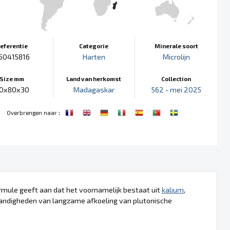
eferentie
Categorie
Minerale soort
50415816
Harten
Microlijn
Size mm
Land van herkomst
Collection
0x80x30
Madagaskar
562 - mei 2025
:
Overbrengen naar
rmule geeft aan dat het voornamelijk bestaat uit
kalium
,
tandigheden van langzame afkoeling van plutonische