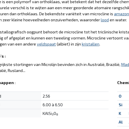
e is een polymorf van orthoklaas, wat betekent dat het dezelfde che
turele verschil is te wijten aan een meer geordende atomaire rangschikk
ren dan orthoklaas. De bekendste variëteit van microcline is
amazon
an zeer kleine hoeveelheden onzuiverheden, waaronder
lood
en water.
istallografisch oogpunt behoort de microcline tot het triclinische kri
g of afgeplat en kunnen een tweeling vormen. Microcline vertoont vaa
ngen van een andere
veldspaat
(albiet) in zijn
kristallen
.
s :
rijkste stortingen van Microlijn bevinden zich in Australië, Brazilië,
Mad
alië, Rusland...
happen
:
Chemi
d
2.56
O
d
6.00 à 6.50
Si
KAlSi
O
K
3
8
Al