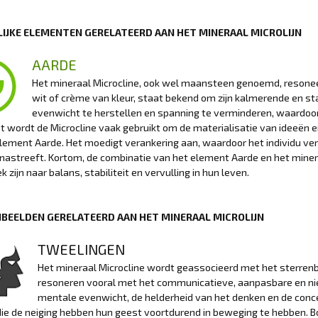
IJKE ELEMENTEN GERELATEERD AAN HET MINERAAL MICROLIJN
AARDE
Het mineraal Microcline, ook wel maansteen genoemd, resoneer
wit of crème van kleur, staat bekend om zijn kalmerende en s
evenwicht te herstellen en spanning te verminderen, waardoor 
 wordt de Microcline vaak gebruikt om de materialisatie van ideeën e
lement Aarde. Het moedigt verankering aan, waardoor het individu verbo
nastreeft. Kortom, de combinatie van het element Aarde en het mine
k zijn naar balans, stabiliteit en vervulling in hun leven.
BEELDEN GERELATEERD AAN HET MINERAAL MICROLIJN
TWEELINGEN
Het mineraal Microcline wordt geassocieerd met het sterrenbe
resoneren vooral met het communicatieve, aanpasbare en nie
mentale evenwicht, de helderheid van het denken en de conc
ie de neiging hebben hun geest voortdurend in beweging te hebben. B