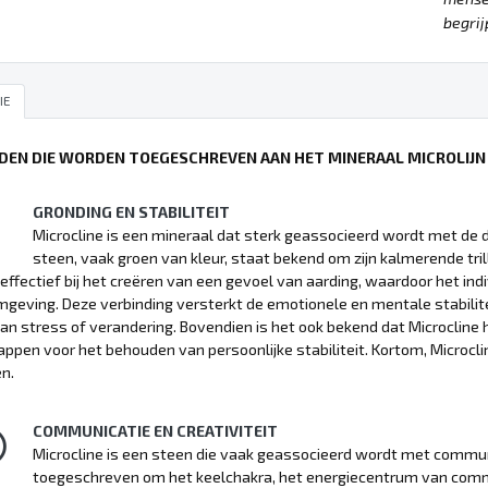
begrij
IE
DEN DIE WORDEN TOEGESCHREVEN AAN HET MINERAAL MICROLIJN
GRONDING EN STABILITEIT
Microcline is een mineraal dat sterk geassocieerd wordt met de de
steen, vaak groen van kleur, staat bekend om zijn kalmerende tril
 effectief bij het creëren van een gevoel van aarding, waardoor het in
mgeving. Deze verbinding versterkt de emotionele en mentale stabiliteit
 van stress of verandering. Bovendien is het ook bekend dat Microclin
ppen voor het behouden van persoonlijke stabiliteit. Kortom, Microcline
n.
COMMUNICATIE EN CREATIVITEIT
Microcline is een steen die vaak geassocieerd wordt met communic
toegeschreven om het keelchakra, het energiecentrum van commu