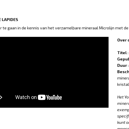
 LAPIDES
 te gaan in de kennis van het verzamelbare mineraal Microlijn met d
Over 
Titel
:
Gepub
Duur
:
Besch
minera
krista
Het Y
minera
exempl
specif
kunt o
mensel