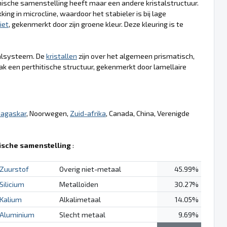
mische samenstelling heeft maar een andere kristalstructuur.
ing in microcline, waardoor het stabieler is bij lage
iet
, gekenmerkt door zijn groene kleur. Deze kleuring is te
stalsysteem. De
kristallen
zijn over het algemeen prismatisch,
k een perthitische structuur, gekenmerkt door lamellaire
agaskar
, Noorwegen,
Zuid-afrika
, Canada, China, Verenigde
sche samenstelling
:
Zuurstof
Overig niet-metaal
45.99%
Silicium
Metalloïden
30.27%
Kalium
Alkalimetaal
14.05%
Aluminium
Slecht metaal
9.69%