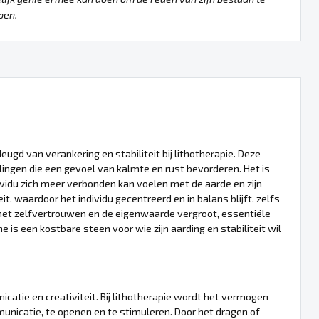
pen.
ugd van verankering en stabiliteit bij lithotherapie. Deze
lingen die een gevoel van kalmte en rust bevorderen. Het is
dividu zich meer verbonden kan voelen met de aarde en zijn
, waardoor het individu gecentreerd en in balans blijft, zelfs
e het zelfvertrouwen en de eigenwaarde vergroot, essentiële
 is een kostbare steen voor wie zijn aarding en stabiliteit wil
atie en creativiteit. Bij lithotherapie wordt het vermogen
nicatie, te openen en te stimuleren. Door het dragen of