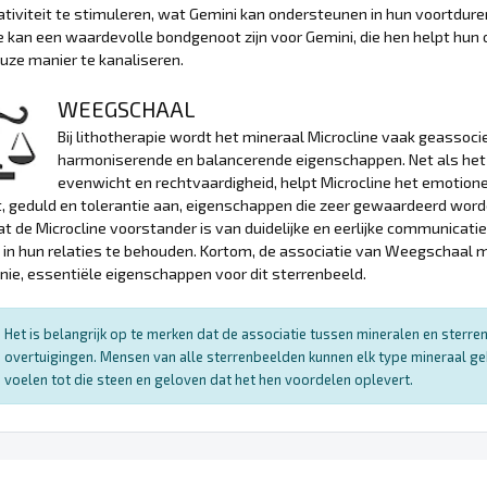
ativiteit te stimuleren, wat Gemini kan ondersteunen in hun voortdur
e kan een waardevolle bondgenoot zijn voor Gemini, die hen helpt hun
ze manier te kanaliseren.
WEEGSCHAAL
Bij lithotherapie wordt het mineraal Microcline vaak geasso
harmoniserende en balancerende eigenschappen. Net als het 
evenwicht en rechtvaardigheid, helpt Microcline het emotion
t, geduld en tolerantie aan, eigenschappen die zeer gewaardeerd wor
t de Microcline voorstander is van duidelijke en eerlijke communicatie
in hun relaties te behouden. Kortom, de associatie van Weegschaal me
ie, essentiële eigenschappen voor dit sterrenbeeld.
Het is belangrijk op te merken dat de associatie tussen mineralen en sterr
overtuigingen. Mensen van alle sterrenbeelden kunnen elk type mineraal ge
voelen tot die steen en geloven dat het hen voordelen oplevert.