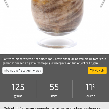
Contractuele foto's van het object dat u ontvangt bij de bestelling. De foto's zijn
gemaakt om een ​​zo getrouw mogelijke weergave van het object te krijgen.
Info nodig? Stel een vraag
11
KOPEN
€
125
55
11
€
gram
mm
euros
Ontdek dit 125 gram wegende microklien exemplaar, geslepen in