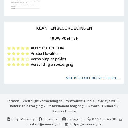
KLANTENBEOORDELINGEN
100% POSITIEF
Algemene evaluatie
Product kwaliteit
Verpakking en pakket
Verzending en bezorging
ALLE BEOORDELINGEN BEKIJKEN ...
Termen
•
Wettelijke vermeldingen
•
Vertrouwelijkheid
•
Wie zijn wij ?
•
Retour en bezorging
•
Professionele toegang
• Ravaka
&
Mineraly
Rennes France
Blog Mineraly
Facebook
Instagram
07 67 76 45 88
contact@mineraly.nl
https://mineraly.fr