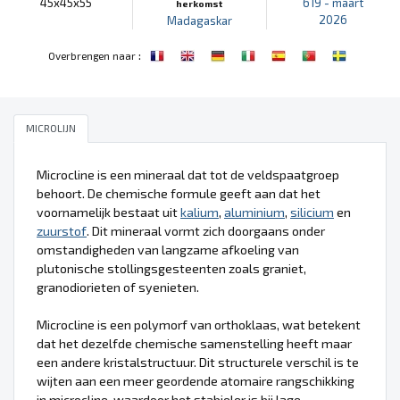
45x45x55
619 - maart
herkomst
2026
Madagaskar
:
Overbrengen naar
MICROLIJN
Microcline is een mineraal dat tot de veldspaatgroep
behoort. De chemische formule geeft aan dat het
voornamelijk bestaat uit
kalium
,
aluminium
,
silicium
en
zuurstof
. Dit mineraal vormt zich doorgaans onder
omstandigheden van langzame afkoeling van
plutonische stollingsgesteenten zoals graniet,
granodiorieten of syenieten.
Microcline is een polymorf van orthoklaas, wat betekent
dat het dezelfde chemische samenstelling heeft maar
een andere kristalstructuur. Dit structurele verschil is te
wijten aan een meer geordende atomaire rangschikking
in microcline, waardoor het stabieler is bij lage