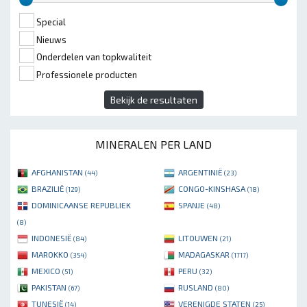
Special
Nieuws
Onderdelen van topkwaliteit
Professionele producten
Bekijk de resultaten
MINERALEN PER LAND
AFGHANISTAN
ARGENTINIË
(44)
(23)
BRAZILIË
CONGO-KINSHASA
(129)
(18)
DOMINICAANSE REPUBLIEK
SPANJE
(48)
(8)
INDONESIË
LITOUWEN
(84)
(21)
MAROKKO
MADAGASKAR
(354)
(1717)
MEXICO
PERU
(51)
(32)
PAKISTAN
RUSLAND
(67)
(80)
TUNESIË
VERENIGDE STATEN
(14)
(25)