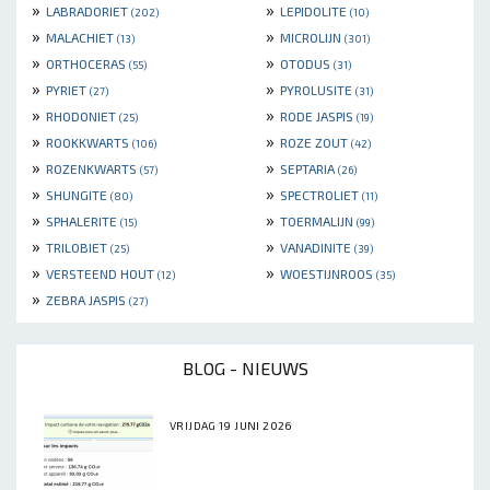
»
»
LABRADORIET
LEPIDOLITE
(202)
(10)
»
»
MALACHIET
MICROLIJN
(13)
(301)
»
»
ORTHOCERAS
OTODUS
(55)
(31)
»
»
PYRIET
PYROLUSITE
(27)
(31)
»
»
RHODONIET
RODE JASPIS
(25)
(19)
»
»
ROOKKWARTS
ROZE ZOUT
(106)
(42)
»
»
ROZENKWARTS
SEPTARIA
(57)
(26)
»
»
SHUNGITE
SPECTROLIET
(80)
(11)
»
»
SPHALERITE
TOERMALIJN
(15)
(99)
»
»
TRILOBIET
VANADINITE
(25)
(39)
»
»
VERSTEEND HOUT
WOESTIJNROOS
(12)
(35)
»
ZEBRA JASPIS
(27)
BLOG - NIEUWS
VRIJDAG 19 JUNI 2026