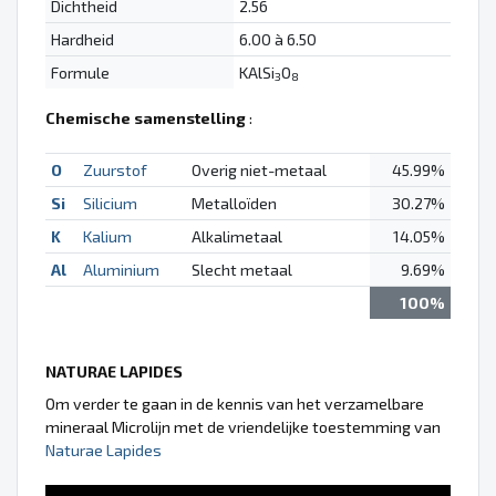
Dichtheid
2.56
Hardheid
6.00 à 6.50
Formule
KAlSi
O
3
8
Chemische samenstelling
:
O
Zuurstof
Overig niet-metaal
45.99%
Si
Silicium
Metalloïden
30.27%
K
Kalium
Alkalimetaal
14.05%
Al
Aluminium
Slecht metaal
9.69%
100%
NATURAE LAPIDES
Om verder te gaan in de kennis van het verzamelbare
mineraal Microlijn met de vriendelijke toestemming van
Naturae Lapides