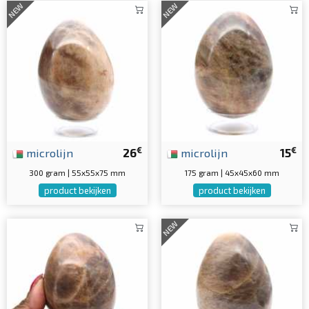
NEW
NEW
€
€
microlijn
26
microlijn
15
300 gram | 55x55x75 mm
175 gram | 45x45x60 mm
product bekijken
product bekijken
NEW