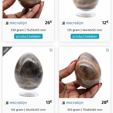
€
€
microlijn
26
microlijn
12
330 gram | 75x55x55 mm
135 gram | 40x40x55 mm
product bekijken
product bekijken
NEW
€
€
microlijn
13
microlijn
28
145 gram | 45x45x55 mm
350 gram | 75x60x60 mm