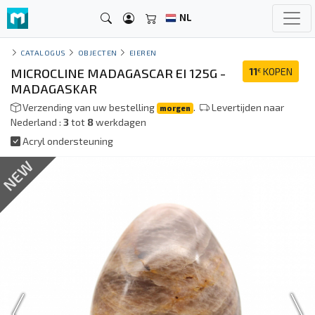
NL
CATALOGUS
OBJECTEN
EIEREN
MICROCLINE MADAGASCAR EI 125G -
11
KOPEN
€
MADAGASKAR
Verzending van uw bestelling
.
Levertijden naar
morgen
Nederland :
3
tot
8
werkdagen
Acryl ondersteuning
NEW