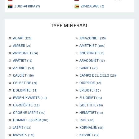
ZUID-AFRIKA
ZIMBABWE
(7)
(6)
TYPE MINERAAL
»
»
AGAAT
AMAZONIET
(125)
(35)
»
»
AMBER
AMETHIST
(21)
(100)
»
»
AMMONIET
ANHYDRITE
(64)
(15)
»
»
APATIET
ARAGONIET
(15)
(13)
»
»
AZURIET
BARIET
(58)
(41)
»
»
CALCIET
CAMPO DEL CIELO
(116)
(23)
»
»
CELESTINE
DIOPSIDE
(19)
(12)
»
»
DOLOMITE
EPIDOTE
(23)
(20)
»
»
FADEN-KWARTS
FLUORIET
(40)
(25)
»
»
GARNIÈRITE
GOETHITE
(23)
(26)
»
»
GROENE JASPIS
HEMATIET
(20)
(18)
»
»
HOMMEL JASPER
JADE
(80)
(20)
»
»
JASPIS
KORNALIJN
(172)
(56)
»
»
KWARTS
KYANIET
(171)
(14)