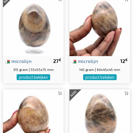
€
€
microlijn
27
microlijn
12
315 gram | 55x55x75 mm
145 gram | 60x45x45 mm
product bekijken
product bekijken
NEW