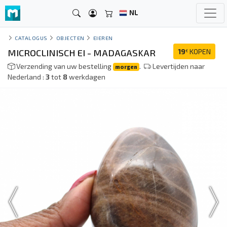
NL
CATALOGUS
OBJECTEN
EIEREN
MICROCLINISCH EI - MADAGASKAR
19
KOPEN
€
Verzending van uw bestelling
.
Levertijden naar
morgen
Nederland :
3
tot
8
werkdagen