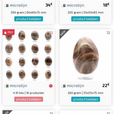
€
€
microlijn
34
microlijn
18
390 gram | 60x60x75 mm
205 gram | 50x50x65 mm
product bekijken
product bekijken
NEW
PRO
€
microlijn
microlijn
22
4.91 kilo | 16 producten
260 gram | 55x55x75 mm
product bekijken
product bekijken
NEW