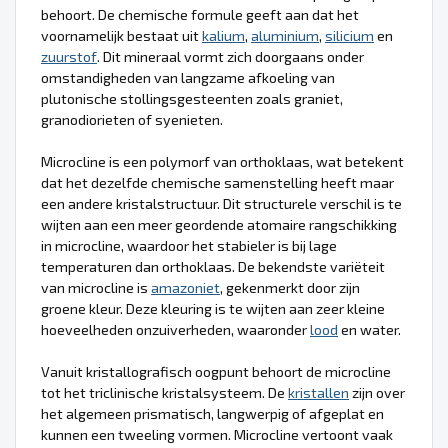
behoort. De chemische formule geeft aan dat het
voornamelijk bestaat uit
kalium
,
aluminium
,
silicium
en
zuurstof
. Dit mineraal vormt zich doorgaans onder
omstandigheden van langzame afkoeling van
plutonische stollingsgesteenten zoals graniet,
granodiorieten of syenieten.
Microcline is een polymorf van orthoklaas, wat betekent
dat het dezelfde chemische samenstelling heeft maar
een andere kristalstructuur. Dit structurele verschil is te
wijten aan een meer geordende atomaire rangschikking
in microcline, waardoor het stabieler is bij lage
temperaturen dan orthoklaas. De bekendste variëteit
van microcline is
amazoniet
, gekenmerkt door zijn
groene kleur. Deze kleuring is te wijten aan zeer kleine
hoeveelheden onzuiverheden, waaronder
lood
en water.
Vanuit kristallografisch oogpunt behoort de microcline
tot het triclinische kristalsysteem. De
kristallen
zijn over
het algemeen prismatisch, langwerpig of afgeplat en
kunnen een tweeling vormen. Microcline vertoont vaak