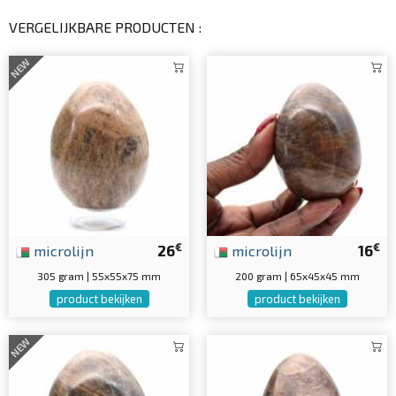
VERGELIJKBARE PRODUCTEN :
NEW
€
€
microlijn
26
microlijn
16
305 gram | 55x55x75 mm
200 gram | 65x45x45 mm
product bekijken
product bekijken
NEW