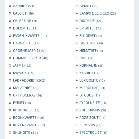
»
»
AZURIET
BARIET
(58)
(41)
»
»
CALCIET
CAMPO DEL CIELO
(116)
(22)
»
»
CELESTINE
DIOPSIDE
(19)
(12)
»
»
DOLOMITE
EPIDOTE
(23)
(20)
»
»
FADEN-KWARTS
FLUORIET
(40)
(25)
»
»
GARNIÈRITE
GOETHITE
(23)
(26)
»
»
GROENE JASPIS
HEMATIET
(20)
(18)
»
»
HOMMEL JASPER
JADE
(80)
(20)
»
»
JASPIS
KORNALIJN
(172)
(56)
»
»
KWARTS
KYANIET
(171)
(14)
»
»
LABRADORIET
LEPIDOLITE
(202)
(10)
»
»
MALACHIET
MICROLIJN
(13)
(301)
»
»
ORTHOCERAS
OTODUS
(54)
(31)
»
»
PYRIET
PYROLUSITE
(26)
(31)
»
»
RHODONIET
RODE JASPIS
(25)
(19)
»
»
ROOKKWARTS
ROZE ZOUT
(106)
(42)
»
»
ROZENKWARTS
SEPTARIA
(57)
(26)
»
»
SHUNGITE
SPECTROLIET
(80)
(11)