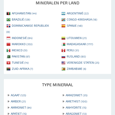
MINERALEN PER LAND
AFGHANISTAN
ARGENTINIË
(44)
(22)
BRAZILIË
CONGO-KINSHASA
(129)
(18)
DOMINICAANSE REPUBLIEK
SPANJE
(48)
(8)
INDONESIË
LITOUWEN
(84)
(21)
MAROKKO
MADAGASKAR
(353)
(1717)
MEXICO
PERU
(51)
(31)
PAKISTAN
RUSLAND
(67)
(80)
TUNESIË
VERENIGDE STATEN
(14)
(25)
ZUID-AFRIKA
ZIMBABWE
(7)
(6)
TYPE MINERAAL
»
»
AGAAT
AMAZONIET
(125)
(35)
»
»
AMBER
AMETHIST
(21)
(100)
»
»
AMMONIET
ANHYDRITE
(64)
(15)
»
»
APATIET
ARAGONIET
(15)
(13)