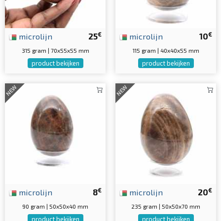
€
€
microlijn
25
microlijn
10
315 gram | 70x55x55 mm
115 gram | 40x40x55 mm
product bekijken
product bekijken
NEW
NEW
€
€
microlijn
8
microlijn
20
90 gram | 50x50x40 mm
235 gram | 50x50x70 mm
product bekijken
product bekijken