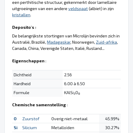
een perthitische structuur, gekenmerkt door lamellaire
uitgroeiingen van een andere
veldspaat
(albiet) in zijn
kristallen
.
Deposito's :
De belangrijkste stortingen van Microlijn bevinden zich in
Australië, Brazilië,
Madagaskar
, Noorwegen,
Zuid-afrika
,
Canada, China, Verenigde Staten, Italië, Rusland...
Eigenschappen
:
Dichtheid
2.56
Hardheid
6.00 à 6.50
Formule
KAlSi
O
3
8
Chemische samenstelling
:
O
Zuurstof
Overig niet-metaal
45.99%
Si
Silicium
Metalloïden
30.27%