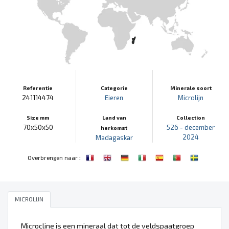
Referentie
Categorie
Minerale soort
241114474
Eieren
Microlijn
Size mm
Land van
Collection
70x50x50
526 - december
herkomst
2024
Madagaskar
:
Overbrengen naar
MICROLIJN
Microcline is een mineraal dat tot de veldspaatgroep