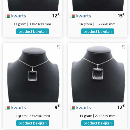
€
€
kwarts
12
kwarts
13
13 gram | 33x23x10 mm
14 gram | 35x24x8 mm
product bekijken
product bekijken
€
€
kwarts
9
kwarts
12
9 gram | 23x24x7 mm
13 gram | 27x25x9 mm
product bekijken
product bekijken