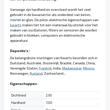
Vanwege zijn hardheid en overvloed wordt het veel
gebruikt in de bouwsector als onderdeel van beton,
mortel en glas. De piëzo-elektrische eigenschappen van
kwarts
maken het tot een materiaal bij uitstek voor het
maken van oscillatoren, filters en sensoren die worden
gebruikt in klokken, computers en elektronische
apparatuur.
Deposito's :
De belangrijkste stortingen van Kwarts bevinden zich in
Duitsland, Australië, Oostenrijk, Brazilië, Canada, China,
Verenigde Staten,
Frankrijk
, India,
Madagaskar
,
Mexico
,
Noorwegen,
Rusland
, Zwitserland...
Eigenschappen
:
Dichtheid
2.65
Hardheid
7.00
Group
Oxyde