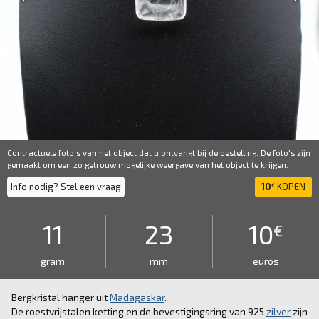
Contractuele foto's van het object dat u ontvangt bij de bestelling. De foto's zijn
gemaakt om een ​​zo getrouw mogelijke weergave van het object te krijgen.
Info nodig? Stel een vraag
10
KOPEN
€
11
23
10
€
gram
mm
euros
Bergkristal hanger uit
Madagaskar
.
De roestvrijstalen ketting en de bevestigingsring van 925
zilver
zijn