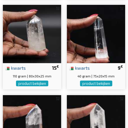
€
€
kwarts
15
kwarts
9
110 gram | 80x30x25 mm
40 gram | 75x20x15 mm
product bekijken
product bekijken