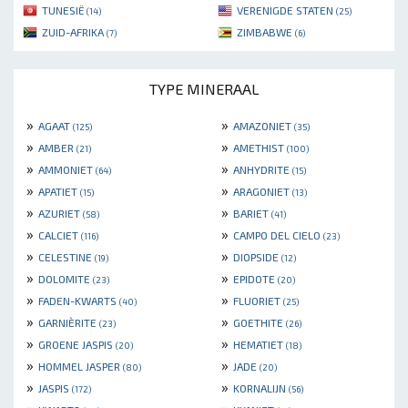
TUNESIË
VERENIGDE STATEN
(14)
(25)
ZUID-AFRIKA
ZIMBABWE
(7)
(6)
TYPE MINERAAL
»
»
AGAAT
AMAZONIET
(125)
(35)
»
»
AMBER
AMETHIST
(21)
(100)
»
»
AMMONIET
ANHYDRITE
(64)
(15)
»
»
APATIET
ARAGONIET
(15)
(13)
»
»
AZURIET
BARIET
(58)
(41)
»
»
CALCIET
CAMPO DEL CIELO
(116)
(23)
»
»
CELESTINE
DIOPSIDE
(19)
(12)
»
»
DOLOMITE
EPIDOTE
(23)
(20)
»
»
FADEN-KWARTS
FLUORIET
(40)
(25)
»
»
GARNIÈRITE
GOETHITE
(23)
(26)
»
»
GROENE JASPIS
HEMATIET
(20)
(18)
»
»
HOMMEL JASPER
JADE
(80)
(20)
»
»
JASPIS
KORNALIJN
(172)
(56)