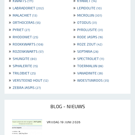
»
»
KWARTS
KYANIET
(171)
(14)
»
»
LABRADORIET
LEPIDOLITE
(202)
(10)
»
»
MALACHIET
MICROLIJN
(13)
(301)
»
»
ORTHOCERAS
OTODUS
(55)
(31)
»
»
PYRIET
PYROLUSITE
(27)
(31)
»
»
RHODONIET
RODE JASPIS
(25)
(19)
»
»
ROOKKWARTS
ROZE ZOUT
(106)
(42)
»
»
ROZENKWARTS
SEPTARIA
(57)
(26)
»
»
SHUNGITE
SPECTROLIET
(80)
(11)
»
»
SPHALERITE
TOERMALIJN
(15)
(99)
»
»
TRILOBIET
VANADINITE
(25)
(39)
»
»
VERSTEEND HOUT
WOESTIJNROOS
(12)
(35)
»
ZEBRA JASPIS
(27)
BLOG - NIEUWS
VRIJDAG 19 JUNI 2026