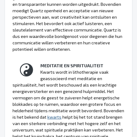
en transparanter kunnen worden uitgedrukt. Bovendien
moedigt Quartz openheid en acceptatie van nieuwe
perspectieven aan, wat creativiteit kan ontsluiten en
stimuleren. Het bevordert ook actief luisteren, een
sleutelelement van effectieve communicatie. Quartz is
dus een waardevolle bondgenoot voor diegenen die hun
communicatie willen verbeteren en hun creatieve
potentieel willen ontketenen.
MEDITATIE EN SPIRITUALITEIT
Kwarts wordt in lithotherapie vaak
geassocieerd met meditatie en
spiritualiteit, het wordt beschouwd als een krachtige
energieversterker en een genezend hulpmiddel. Het
vermogen om de geest te zuiveren helpt energetische
blokkades op te ruimen, waardoor een grotere focus en
helderheid tijdens meditatie wordt bevorderd. Bovendien
is het bekend dat
kwarts
helpt bij het tot stand brengen
van een sterkere verbinding met het hogere zelf en het
universum, wat spirituele praktijken kan verbeteren. Het
helpt het kruinchakra, het centrum van spirituele