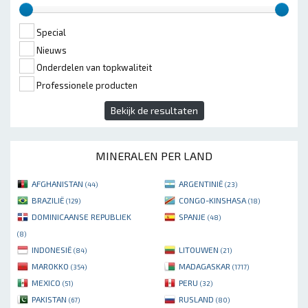
Special
Nieuws
Onderdelen van topkwaliteit
Professionele producten
Bekijk de resultaten
MINERALEN PER LAND
AFGHANISTAN
ARGENTINIË
(44)
(23)
BRAZILIË
CONGO-KINSHASA
(129)
(18)
DOMINICAANSE REPUBLIEK
SPANJE
(48)
(8)
INDONESIË
LITOUWEN
(84)
(21)
MAROKKO
MADAGASKAR
(354)
(1717)
MEXICO
PERU
(51)
(32)
PAKISTAN
RUSLAND
(67)
(80)