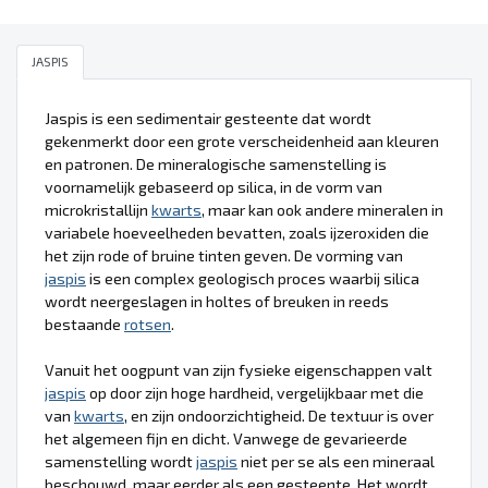
JASPIS
Jaspis is een sedimentair gesteente dat wordt
gekenmerkt door een grote verscheidenheid aan kleuren
en patronen. De mineralogische samenstelling is
voornamelijk gebaseerd op silica, in de vorm van
microkristallijn
kwarts
, maar kan ook andere mineralen in
variabele hoeveelheden bevatten, zoals ijzeroxiden die
het zijn rode of bruine tinten geven. De vorming van
jaspis
is een complex geologisch proces waarbij silica
wordt neergeslagen in holtes of breuken in reeds
bestaande
rotsen
.
Vanuit het oogpunt van zijn fysieke eigenschappen valt
jaspis
op door zijn hoge hardheid, vergelijkbaar met die
van
kwarts
, en zijn ondoorzichtigheid. De textuur is over
het algemeen fijn en dicht. Vanwege de gevarieerde
samenstelling wordt
jaspis
niet per se als een mineraal
beschouwd, maar eerder als een gesteente. Het wordt