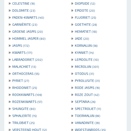
»
»
CELESTINE
DIOPSIDE
(19)
(12)
»
»
DOLOMITE
EPIDOTE
(23)
(20)
»
»
FADEN-KWARTS
FLUORIET
(40)
(25)
»
»
GARNIÈRITE
GOETHITE
(23)
(26)
»
»
GROENE JASPIS
HEMATIET
(20)
(18)
»
»
HOMMEL JASPER
JADE
(80)
(20)
»
»
JASPIS
KORNALIJN
(172)
(56)
»
»
KWARTS
KYANIET
(171)
(14)
»
»
LABRADORIET
LEPIDOLITE
(202)
(10)
»
»
MALACHIET
MICROLIJN
(13)
(301)
»
»
ORTHOCERAS
OTODUS
(55)
(31)
»
»
PYRIET
PYROLUSITE
(27)
(31)
»
»
RHODONIET
RODE JASPIS
(25)
(19)
»
»
ROOKKWARTS
ROZE ZOUT
(106)
(42)
»
»
ROZENKWARTS
SEPTARIA
(57)
(26)
»
»
SHUNGITE
SPECTROLIET
(80)
(11)
»
»
SPHALERITE
TOERMALIJN
(15)
(99)
»
»
TRILOBIET
VANADINITE
(25)
(39)
»
»
VERSTEEND HOUT
WOESTIJNROOS
(12)
(35)