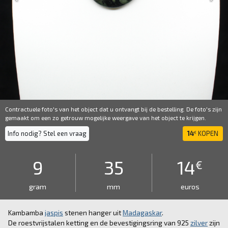
Contractuele foto's van het object dat u ontvangt bij de bestelling. De foto's zijn
gemaakt om een ​​zo getrouw mogelijke weergave van het object te krijgen.
Info nodig? Stel een vraag
14
KOPEN
€
9
35
14
€
gram
mm
euros
Kambamba
jaspis
stenen hanger uit
Madagaskar
.
De roestvrijstalen ketting en de bevestigingsring van 925
zilver
zijn