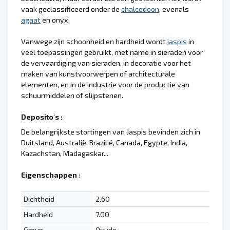
vaak geclassificeerd onder de
chalcedoon
, evenals
agaat
en onyx.
Vanwege zijn schoonheid en hardheid wordt
jaspis
in
veel toepassingen gebruikt, met name in sieraden voor
de vervaardiging van sieraden, in decoratie voor het
maken van kunstvoorwerpen of architecturale
elementen, en in de industrie voor de productie van
schuurmiddelen of slijpstenen.
Deposito's :
De belangrijkste stortingen van Jaspis bevinden zich in
Duitsland, Australië, Brazilië, Canada, Egypte, India,
Kazachstan, Madagaskar...
Eigenschappen
:
Dichtheid
2.60
Hardheid
7.00
Group
Oxyde