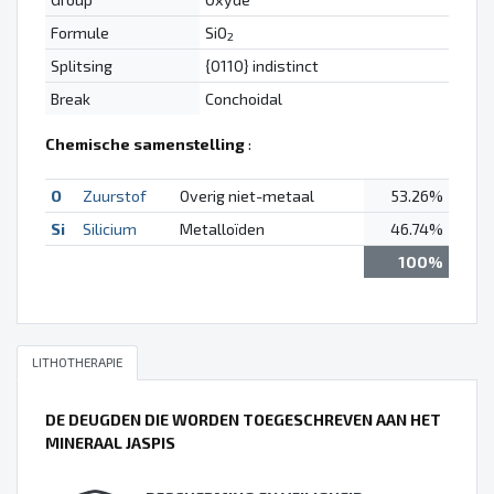
Formule
SiO
2
Splitsing
{0110} indistinct
Break
Conchoidal
Chemische samenstelling
:
O
Zuurstof
Overig niet-metaal
53.26%
Si
Silicium
Metalloïden
46.74%
100%
LITHOTHERAPIE
DE DEUGDEN DIE WORDEN TOEGESCHREVEN AAN HET
MINERAAL JASPIS