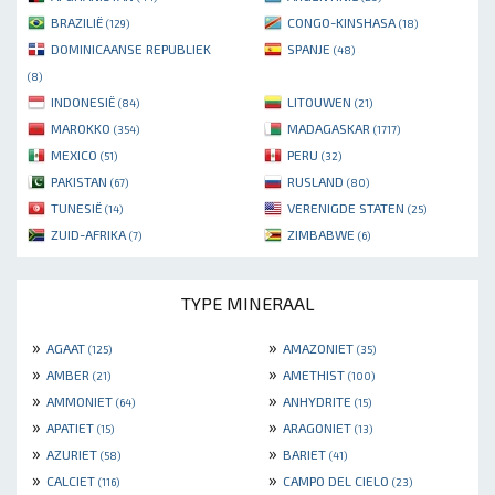
BRAZILIË
CONGO-KINSHASA
(129)
(18)
DOMINICAANSE REPUBLIEK
SPANJE
(48)
(8)
INDONESIË
LITOUWEN
(84)
(21)
MAROKKO
MADAGASKAR
(354)
(1717)
MEXICO
PERU
(51)
(32)
PAKISTAN
RUSLAND
(67)
(80)
TUNESIË
VERENIGDE STATEN
(14)
(25)
ZUID-AFRIKA
ZIMBABWE
(7)
(6)
TYPE MINERAAL
»
»
AGAAT
AMAZONIET
(125)
(35)
»
»
AMBER
AMETHIST
(21)
(100)
»
»
AMMONIET
ANHYDRITE
(64)
(15)
»
»
APATIET
ARAGONIET
(15)
(13)
»
»
AZURIET
BARIET
(58)
(41)
»
»
CALCIET
CAMPO DEL CIELO
(116)
(23)