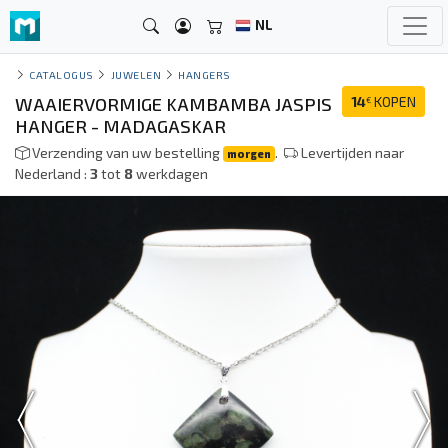
NL
CATALOGUS
JUWELEN
HANGERS
WAAIERVORMIGE KAMBAMBA JASPIS
14
KOPEN
€
HANGER - MADAGASKAR
Verzending van uw bestelling
.
Levertijden naar
morgen
Nederland :
3
tot
8
werkdagen