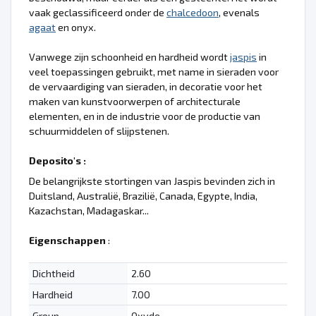
vaak geclassificeerd onder de
chalcedoon
, evenals
agaat
en onyx.
Vanwege zijn schoonheid en hardheid wordt
jaspis
in
veel toepassingen gebruikt, met name in sieraden voor
de vervaardiging van sieraden, in decoratie voor het
maken van kunstvoorwerpen of architecturale
elementen, en in de industrie voor de productie van
schuurmiddelen of slijpstenen.
Deposito's :
De belangrijkste stortingen van Jaspis bevinden zich in
Duitsland, Australië, Brazilië, Canada, Egypte, India,
Kazachstan, Madagaskar...
Eigenschappen
:
Dichtheid
2.60
Hardheid
7.00
Group
Oxyde