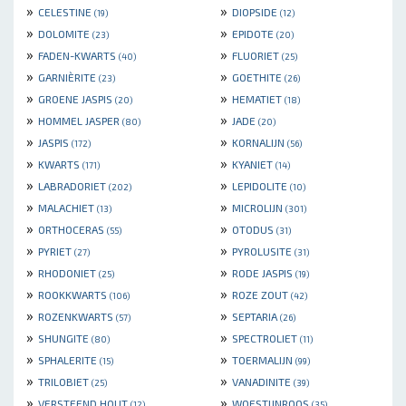
»
»
CELESTINE
DIOPSIDE
(19)
(12)
»
»
DOLOMITE
EPIDOTE
(23)
(20)
»
»
FADEN-KWARTS
FLUORIET
(40)
(25)
»
»
GARNIÈRITE
GOETHITE
(23)
(26)
»
»
GROENE JASPIS
HEMATIET
(20)
(18)
»
»
HOMMEL JASPER
JADE
(80)
(20)
»
»
JASPIS
KORNALIJN
(172)
(56)
»
»
KWARTS
KYANIET
(171)
(14)
»
»
LABRADORIET
LEPIDOLITE
(202)
(10)
»
»
MALACHIET
MICROLIJN
(13)
(301)
»
»
ORTHOCERAS
OTODUS
(55)
(31)
»
»
PYRIET
PYROLUSITE
(27)
(31)
»
»
RHODONIET
RODE JASPIS
(25)
(19)
»
»
ROOKKWARTS
ROZE ZOUT
(106)
(42)
»
»
ROZENKWARTS
SEPTARIA
(57)
(26)
»
»
SHUNGITE
SPECTROLIET
(80)
(11)
»
»
SPHALERITE
TOERMALIJN
(15)
(99)
»
»
TRILOBIET
VANADINITE
(25)
(39)
»
»
VERSTEEND HOUT
WOESTIJNROOS
(12)
(35)