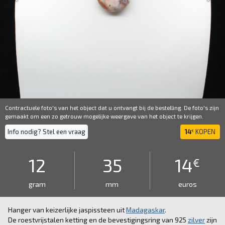
Contractuele foto's van het object dat u ontvangt bij de bestelling. De foto's zijn
gemaakt om een ​​zo getrouw mogelijke weergave van het object te krijgen.
Info nodig? Stel een vraag
14
KOPEN
€
12
35
14
€
gram
mm
euros
Hanger van keizerlijke jaspissteen uit
Madagaskar
.
De roestvrijstalen ketting en de bevestigingsring van 925
zilver
zijn