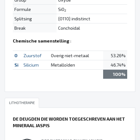
Formule
SiO
2
Splitsing
{0110} indistinct
Break
Conchoidal
Chemische samenstelling
:
O
Zuurstof
Overig niet-metaal
53.26%
Si
Silicium
Metalloïden
46.74%
100%
LITHOTHERAPIE
DE DEUGDEN DIE WORDEN TOEGESCHREVEN AAN HET
MINERAAL JASPIS