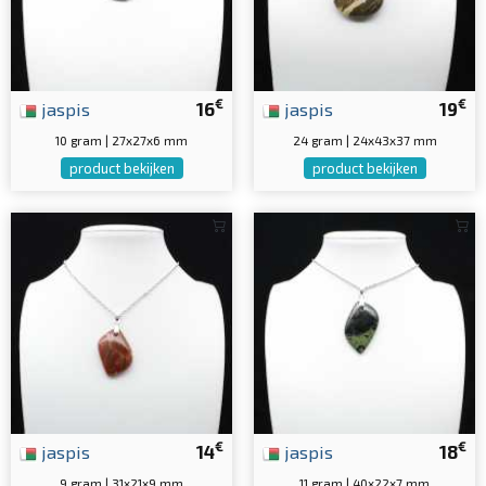
€
€
jaspis
16
jaspis
19
10 gram | 27x27x6 mm
24 gram | 24x43x37 mm
product bekijken
product bekijken
€
€
jaspis
14
jaspis
18
9 gram | 31x21x9 mm
11 gram | 40x22x7 mm