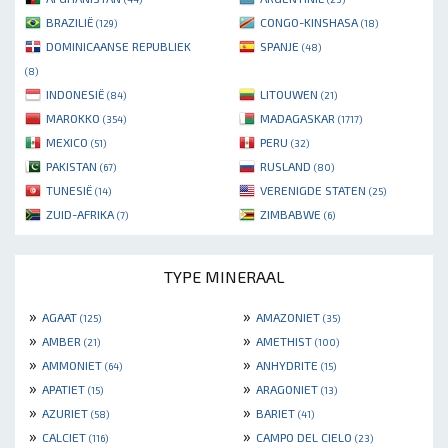
BRAZILIË
CONGO-KINSHASA
(129)
(18)
DOMINICAANSE REPUBLIEK
SPANJE
(48)
(8)
INDONESIË
LITOUWEN
(84)
(21)
MAROKKO
MADAGASKAR
(354)
(1717)
MEXICO
PERU
(51)
(32)
PAKISTAN
RUSLAND
(67)
(80)
TUNESIË
VERENIGDE STATEN
(14)
(25)
ZUID-AFRIKA
ZIMBABWE
(7)
(6)
TYPE MINERAAL
»
»
AGAAT
AMAZONIET
(125)
(35)
»
»
AMBER
AMETHIST
(21)
(100)
»
»
AMMONIET
ANHYDRITE
(64)
(15)
»
»
APATIET
ARAGONIET
(15)
(13)
»
»
AZURIET
BARIET
(58)
(41)
»
»
CALCIET
CAMPO DEL CIELO
(116)
(23)