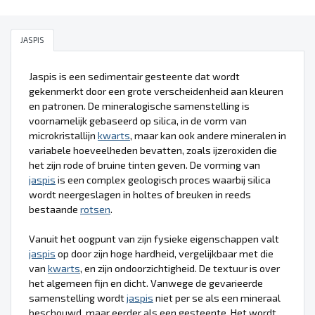
JASPIS
Jaspis is een sedimentair gesteente dat wordt
gekenmerkt door een grote verscheidenheid aan kleuren
en patronen. De mineralogische samenstelling is
voornamelijk gebaseerd op silica, in de vorm van
microkristallijn
kwarts
, maar kan ook andere mineralen in
variabele hoeveelheden bevatten, zoals ijzeroxiden die
het zijn rode of bruine tinten geven. De vorming van
jaspis
is een complex geologisch proces waarbij silica
wordt neergeslagen in holtes of breuken in reeds
bestaande
rotsen
.
Vanuit het oogpunt van zijn fysieke eigenschappen valt
jaspis
op door zijn hoge hardheid, vergelijkbaar met die
van
kwarts
, en zijn ondoorzichtigheid. De textuur is over
het algemeen fijn en dicht. Vanwege de gevarieerde
samenstelling wordt
jaspis
niet per se als een mineraal
beschouwd, maar eerder als een gesteente. Het wordt