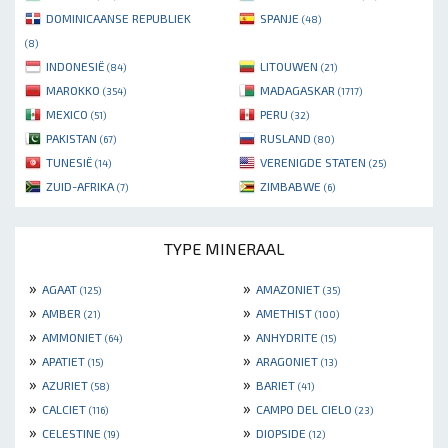
DOMINICAANSE REPUBLIEK
SPANJE
(48)
(8)
INDONESIË
LITOUWEN
(84)
(21)
MAROKKO
MADAGASKAR
(354)
(1717)
MEXICO
PERU
(51)
(32)
PAKISTAN
RUSLAND
(67)
(80)
TUNESIË
VERENIGDE STATEN
(14)
(25)
ZUID-AFRIKA
ZIMBABWE
(7)
(6)
TYPE MINERAAL
»
»
AGAAT
AMAZONIET
(125)
(35)
»
»
AMBER
AMETHIST
(21)
(100)
»
»
AMMONIET
ANHYDRITE
(64)
(15)
»
»
APATIET
ARAGONIET
(15)
(13)
»
»
AZURIET
BARIET
(58)
(41)
»
»
CALCIET
CAMPO DEL CIELO
(116)
(23)
»
»
CELESTINE
DIOPSIDE
(19)
(12)