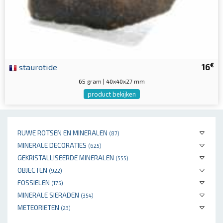
€
staurotide
16
65 gram | 40x40x27 mm
product bekijken
RUWE ROTSEN EN MINERALEN
(87)
MINERALE DECORATIES
(625)
GEKRISTALLISEERDE MINERALEN
(555)
OBJECTEN
(922)
FOSSIELEN
(175)
MINERALE SIERADEN
(354)
METEORIETEN
(23)