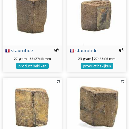
€
€
staurotide
9
staurotide
9
27 gram | 35x27x16 mm
23 gram | 27x28x16 mm
product bekijken
product bekijken