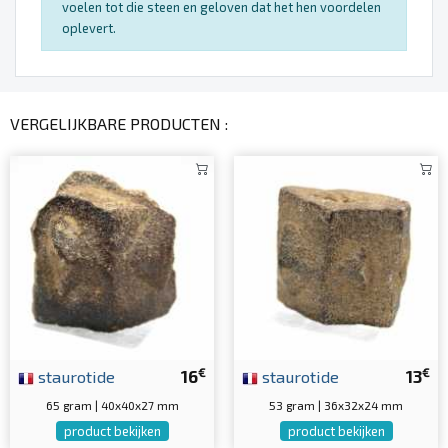
voelen tot die steen en geloven dat het hen voordelen
oplevert.
VERGELIJKBARE PRODUCTEN :
€
€
staurotide
16
staurotide
13
65 gram | 40x40x27 mm
53 gram | 36x32x24 mm
product bekijken
product bekijken