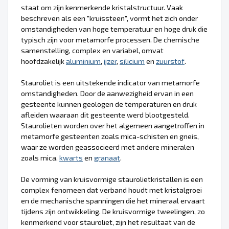
staat om zijn kenmerkende kristalstructuur. Vaak
beschreven als een "kruissteen", vormt het zich onder
omstandigheden van hoge temperatuur en hoge druk die
typisch zijn voor metamorfe processen. De chemische
samenstelling, complex en variabel, omvat
hoofdzakelijk
aluminium
,
ijzer
,
silicium
en
zuurstof
.
Stauroliet is een uitstekende indicator van metamorfe
omstandigheden. Door de aanwezigheid ervan in een
gesteente kunnen geologen de temperaturen en druk
afleiden waaraan dit gesteente werd blootgesteld.
Staurolieten worden over het algemeen aangetroffen in
metamorfe gesteenten zoals mica-schisten en gneis,
waar ze worden geassocieerd met andere mineralen
zoals mica,
kwarts
en
granaat
.
De vorming van kruisvormige staurolietkristallen is een
complex fenomeen dat verband houdt met kristalgroei
en de mechanische spanningen die het mineraal ervaart
tijdens zijn ontwikkeling. De kruisvormige tweelingen, zo
kenmerkend voor stauroliet, zijn het resultaat van de