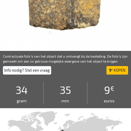
Contractuele foto's van het object dat u ontvangt bij de bestelling. De foto's zijn
gemaakt om een ​​zo getrouw mogelijke weergave van het object te krijgen.
Info nodig? Stel een vraag
9
KOPEN
€
34
35
9
€
gram
mm
euros