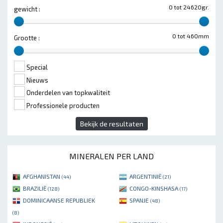
0 tot 24620gr.
gewicht :
0 tot 460mm
Grootte :
Special
Nieuws
Onderdelen van topkwaliteit
Professionele producten
Bekijk de resultaten
MINERALEN PER LAND
AFGHANISTAN
ARGENTINIË
(44)
(21)
BRAZILIË
CONGO-KINSHASA
(128)
(17)
DOMINICAANSE REPUBLIEK
SPANJE
(48)
(8)