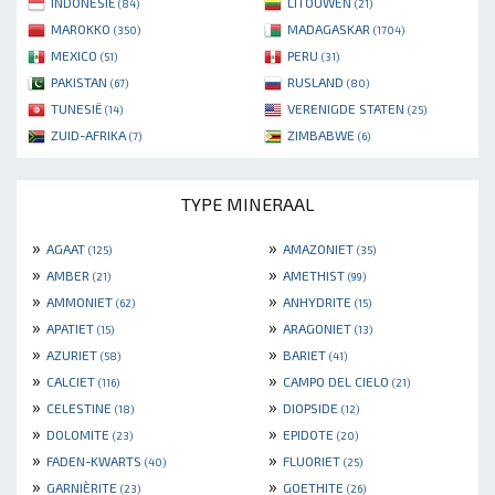
INDONESIË
LITOUWEN
(84)
(21)
MAROKKO
MADAGASKAR
(350)
(1704)
MEXICO
PERU
(51)
(31)
PAKISTAN
RUSLAND
(67)
(80)
TUNESIË
VERENIGDE STATEN
(14)
(25)
ZUID-AFRIKA
ZIMBABWE
(7)
(6)
TYPE MINERAAL
»
»
AGAAT
AMAZONIET
(125)
(35)
»
»
AMBER
AMETHIST
(21)
(99)
»
»
AMMONIET
ANHYDRITE
(62)
(15)
»
»
APATIET
ARAGONIET
(15)
(13)
»
»
AZURIET
BARIET
(58)
(41)
»
»
CALCIET
CAMPO DEL CIELO
(116)
(21)
»
»
CELESTINE
DIOPSIDE
(18)
(12)
»
»
DOLOMITE
EPIDOTE
(23)
(20)
»
»
FADEN-KWARTS
FLUORIET
(40)
(25)
»
»
GARNIÈRITE
GOETHITE
(23)
(26)