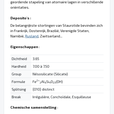
geordende stapeling van atomaire lagen in verschillende
oriëntaties.
Deposito's :
De belangrijkste stortingen van Staurotide bevinden zich
in Frankrijk, Oostenrijk, Brazilië, Verenigde Staten,
Namibië,
Rusland
, Zwitserland...
Eigenschappen
:
Dichtheid
3.65
Hardheid
7.00 à 7.50
Group
Nésosilicate (Silicate)
2+
Formule
Fe
Al
Si
O
(OH)
2
9
4
23
Splitsing
{010} distinct
Break
Irrégulière, Conchoïdale, Esquilleuse
Chemische samenstelling
: