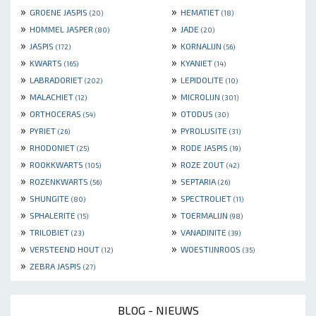
»
»
GROENE JASPIS
HEMATIET
(20)
(18)
»
»
HOMMEL JASPER
JADE
(80)
(20)
»
»
JASPIS
KORNALIJN
(172)
(56)
»
»
KWARTS
KYANIET
(165)
(14)
»
»
LABRADORIET
LEPIDOLITE
(202)
(10)
»
»
MALACHIET
MICROLIJN
(12)
(301)
»
»
ORTHOCERAS
OTODUS
(54)
(30)
»
»
PYRIET
PYROLUSITE
(26)
(31)
»
»
RHODONIET
RODE JASPIS
(25)
(19)
»
»
ROOKKWARTS
ROZE ZOUT
(105)
(42)
»
»
ROZENKWARTS
SEPTARIA
(56)
(26)
»
»
SHUNGITE
SPECTROLIET
(80)
(11)
»
»
SPHALERITE
TOERMALIJN
(15)
(98)
»
»
TRILOBIET
VANADINITE
(23)
(39)
»
»
VERSTEEND HOUT
WOESTIJNROOS
(12)
(35)
»
ZEBRA JASPIS
(27)
BLOG - NIEUWS