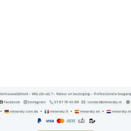
Vertrouwelijkheid
•
Wie zijn wij ?
•
Retour en bezorging
•
Professionele toegan
Facebook
Instagram
07 67 76 45 88
contact@mineraly.nl
•
•
•
•
mineraly.com.de
mineraly.it
mineraly.es
mineraly.n