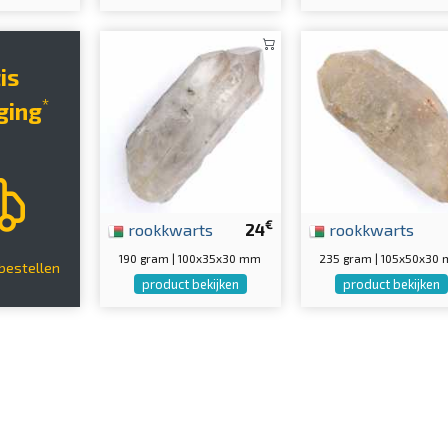
tis
*
ging
€
rookkwarts
24
rookkwarts
190 gram | 100x35x30 mm
235 gram | 105x50x30
bestellen
product bekijken
product bekijken