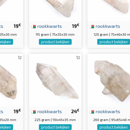
€
€
ts
19
rookkwarts
19
rookkwarts
0x35x30 mm
115 gram | 75x35x30 mm
120 gram | 75x40x30
ekijken
product bekijken
product bekijken
€
€
ts
19
rookkwarts
24
rookkwarts
5x35x20 mm
225 gram | 110x45x35 mm
260 gram | 95x65x40
ekijken
product bekijken
product bekijken