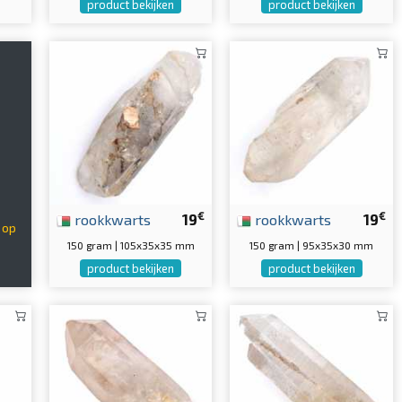
product bekijken
product bekijken
s
€
€
rookkwarts
19
rookkwarts
19
 op
150 gram | 105x35x35 mm
150 gram | 95x35x30 mm
product bekijken
product bekijken