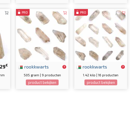
PRO
PRO
€
29
rookkwarts
rookkwarts
 mm
505 gram | 9 producten
1.42 kilo | 16 producten
product bekijken
product bekijken