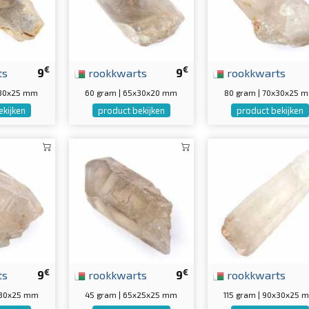
€
€
ts
9
rookkwarts
9
rookkwarts
x30x25 mm
60 gram | 65x30x20 mm
80 gram | 70x30x25 
ekijken
product bekijken
product bekijken
€
€
ts
9
rookkwarts
9
rookkwarts
x30x25 mm
45 gram | 65x25x25 mm
115 gram | 90x30x25 