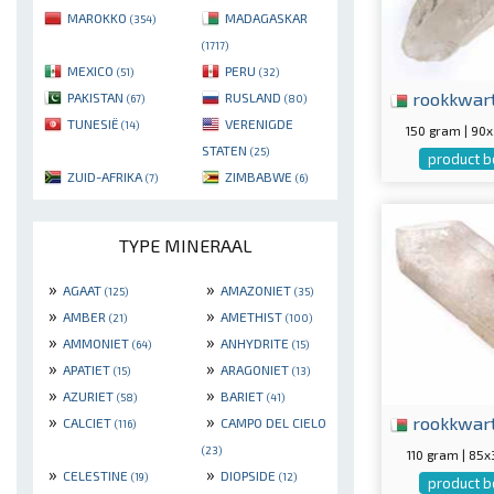
MAROKKO
MADAGASKAR
(354)
(1717)
MEXICO
PERU
(51)
(32)
rookkwar
PAKISTAN
RUSLAND
(67)
(80)
TUNESIË
VERENIGDE
(14)
150 gram | 9
STATEN
(25)
product b
ZUID-AFRIKA
ZIMBABWE
(7)
(6)
TYPE MINERAAL
»
»
AGAAT
AMAZONIET
(125)
(35)
»
»
AMBER
AMETHIST
(21)
(100)
»
»
AMMONIET
ANHYDRITE
(64)
(15)
»
»
APATIET
ARAGONIET
(15)
(13)
»
»
AZURIET
BARIET
(58)
(41)
»
»
rookkwar
CALCIET
CAMPO DEL CIELO
(116)
(23)
110 gram | 8
»
»
CELESTINE
DIOPSIDE
(19)
(12)
product b