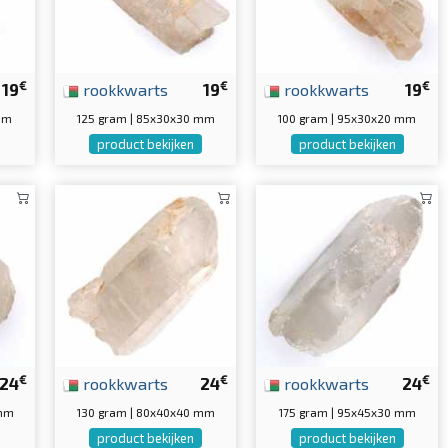
€
€
€
19
rookkwarts
19
rookkwarts
19
 mm
125 gram | 85x30x30 mm
100 gram | 95x30x20 mm
product bekijken
product bekijken
€
€
€
24
rookkwarts
24
rookkwarts
24
 mm
130 gram | 80x40x40 mm
175 gram | 95x45x30 mm
product bekijken
product bekijken