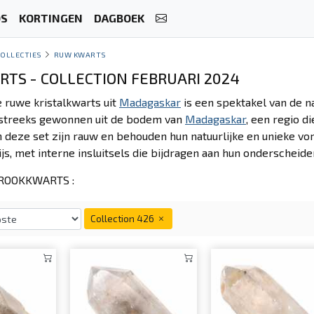
OS
KORTINGEN
DAGBOEK
COLLECTIES
RUW KWARTS
TS - COLLECTION FEBRUARI 2024
e ruwe kristalkwarts uit
Madagaskar
is een spektakel van de n
streeks gewonnen uit de bodem van
Madagaskar
, een regio d
 deze set zijn rauw en behouden hun natuurlijke en unieke vo
rijs, met interne insluitsels die bijdragen aan hun onderscheid
ROOKKWARTS :
Collection 426