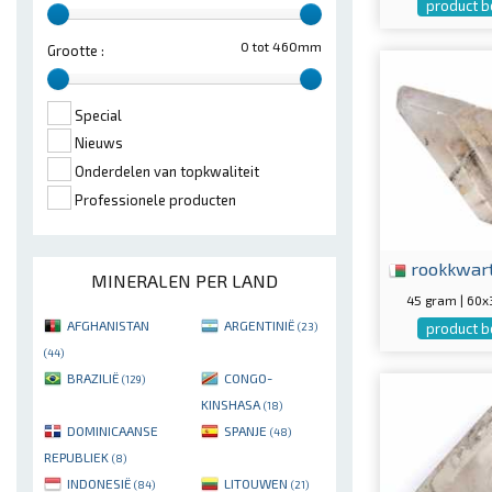
product b
0 tot 460mm
Grootte :
Special
Nieuws
Onderdelen van topkwaliteit
Professionele producten
rookkwar
MINERALEN PER LAND
45 gram | 60
AFGHANISTAN
ARGENTINIË
product b
(23)
(44)
BRAZILIË
CONGO-
(129)
KINSHASA
(18)
DOMINICAANSE
SPANJE
(48)
REPUBLIEK
(8)
INDONESIË
LITOUWEN
(84)
(21)