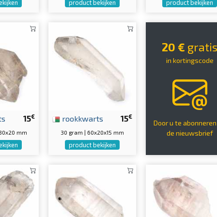
ekijken
product bekijken
product bekijken
20 €
grati
in kortingscode
€
€
ts
15
rookkwarts
15
Door u te abonneren
x30x20 mm
30 gram | 60x20x15 mm
de nieuwsbrief
ekijken
product bekijken