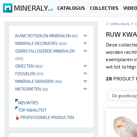
MINERALY.
CATALOGUS
COLLECTIES
VIDE
nl
CATALOGUS
RUW KWAR
RUWE ROTSEN EN MINERALEN
(87)
MINERALE DECORATIES
(625)
Deze collecti
GEKRISTALLISEERDE MINERALEN
worden recht
exemplaren in
(555)
OBJECTEN
wit tot lichtg
(922)
FOSSIELEN
(175)
28
PRODUCT 
MINERALE SIERADEN
(354)
METEORIETEN
(23)
NIEUWTJES
TOP KWALITEIT
PROFESSIONELE PRODUCTEN