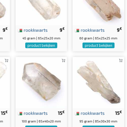
€
€
€
9
rookkwarts
9
rookkwarts
9
mm
45 gram | 65x25x20 mm
60 gram | 65x25x25 mm
product bekijken
product bekijken
€
€
€
15
rookkwarts
15
rookkwarts
15
mm
100 gram | 65x40x20 mm
95 gram | 85x30x30 mm