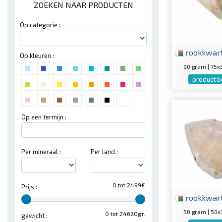
ZOEKEN NAAR PRODUCTEN
Op categorie :
rookkwar
Op kleuren :
90 gram | 75
product b
Op een termijn :
Per mineraal :
Per land :
0 tot 2499€
Prijs :
rookkwar
50 gram | 50
0 tot 24620gr.
gewicht :