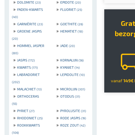
»
»
DOLOMITE
EPIDOTE
(23)
(20)
»
»
FADEN-KWARTS
FLUORIET
(25)
(40)
Gra
»
»
GARNIÈRITE
GOETHITE
(23)
(26)
»
»
GROENE JASPIS
HEMATIET
bezor
(18)
(20)
»
»
HOMMEL JASPER
JADE
(20)
(80)
»
»
JASPIS
KORNALIJN
(172)
(56)
»
»
KWARTS
KYANIET
(171)
(14)
»
»
LABRADORIET
LEPIDOLITE
(10)
vanaf
149€
(202)
»
»
MALACHIET
MICROLIJN
(13)
(301)
»
»
ORTHOCERAS
OTODUS
(31)
(55)
»
»
PYRIET
PYROLUSITE
(27)
(31)
»
»
RHODONIET
RODE JASPIS
(25)
(19)
»
»
ROOKKWARTS
ROZE ZOUT
(42)
(106)