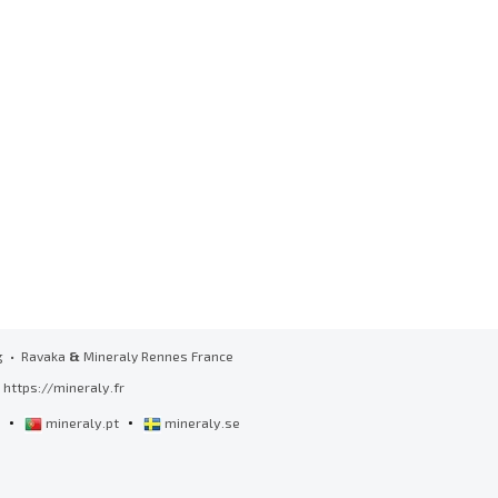
g
• Ravaka
&
Mineraly Rennes France
https://mineraly.fr
•
•
l
mineraly.pt
mineraly.se