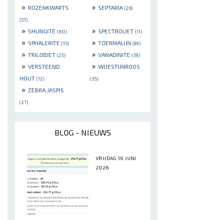
»
»
ROZENKWARTS
SEPTARIA
(26)
(57)
»
»
SHUNGITE
SPECTROLIET
(80)
(11)
»
»
SPHALERITE
TOERMALIJN
(15)
(99)
»
»
TRILOBIET
VANADINITE
(25)
(39)
»
»
VERSTEEND
WOESTIJNROOS
HOUT
(12)
(35)
»
ZEBRA JASPIS
(27)
BLOG - NIEUWS
VRIJDAG 19 JUNI
2026