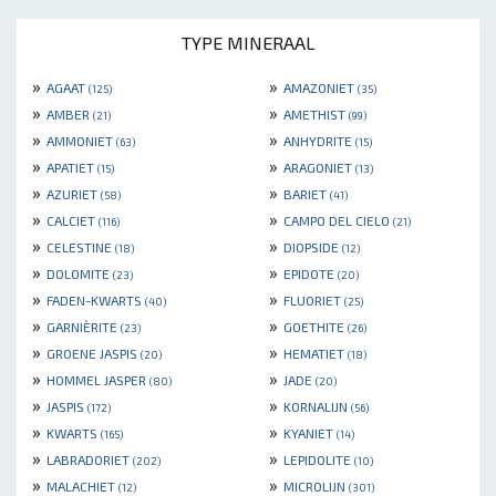
TYPE MINERAAL
»
»
AGAAT
AMAZONIET
(125)
(35)
»
»
AMBER
AMETHIST
(21)
(99)
»
»
AMMONIET
ANHYDRITE
(63)
(15)
»
»
APATIET
ARAGONIET
(15)
(13)
»
»
AZURIET
BARIET
(58)
(41)
»
»
CALCIET
CAMPO DEL CIELO
(116)
(21)
»
»
CELESTINE
DIOPSIDE
(18)
(12)
»
»
DOLOMITE
EPIDOTE
(23)
(20)
»
»
FADEN-KWARTS
FLUORIET
(40)
(25)
»
»
GARNIÈRITE
GOETHITE
(23)
(26)
»
»
GROENE JASPIS
HEMATIET
(20)
(18)
»
»
HOMMEL JASPER
JADE
(80)
(20)
»
»
JASPIS
KORNALIJN
(172)
(56)
»
»
KWARTS
KYANIET
(165)
(14)
»
»
LABRADORIET
LEPIDOLITE
(202)
(10)
»
»
MALACHIET
MICROLIJN
(12)
(301)