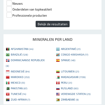
Nieuws
Onderdelen van topkwaliteit
Professionele producten
Bekijk de resultaten
MINERALEN PER LAND
AFGHANISTAN
ARGENTINIË
(44)
(21)
BRAZILIË
CONGO-KINSHASA
(128)
(17)
DOMINICAANSE REPUBLIEK
SPANJE
(48)
(8)
INDONESIË
LITOUWEN
(84)
(21)
MAROKKO
MADAGASKAR
(353)
(1709)
MEXICO
PERU
(51)
(31)
PAKISTAN
RUSLAND
(67)
(80)
TUNESIË
VERENIGDE STATEN
(14)
(25)
ZUID-AFRIKA
ZIMBABWE
(7)
(6)