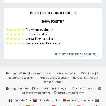
KLANTENBEOORDELINGEN
100% POSITIEF
Algemene evaluatie
Product kwaliteit
Verpakking en pakket
Verzending en bezorging
ALLE BEOORDELINGEN BEKIJKEN ...
Termen
•
Wettelijke vermeldingen
•
Vertrouwelijkheid
•
Wie zijn wij ?
•
Retour en bezorging
•
Professionele toegang
• Ravaka
&
Mineraly
Rennes France
Blog Mineraly
Facebook
Instagram
07 67 76 45 88
contact@mineraly.nl
https://mineraly.fr
•
•
•
mineraly.fr
mineraly.co.uk
mineraly.com.de
•
•
•
•
mineraly.it
mineraly.es
mineraly.nl
mineraly.pt