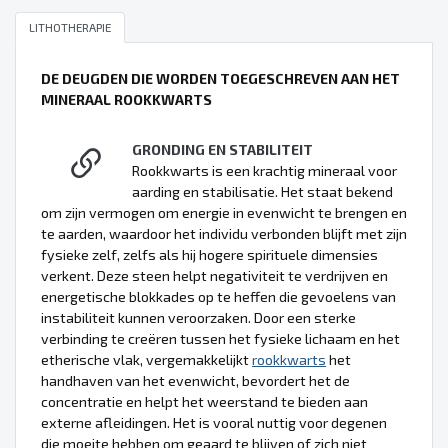
LITHOTHERAPIE
DE DEUGDEN DIE WORDEN TOEGESCHREVEN AAN HET
MINERAAL ROOKKWARTS
GRONDING EN STABILITEIT
Rookkwarts is een krachtig mineraal voor
aarding en stabilisatie. Het staat bekend
om zijn vermogen om energie in evenwicht te brengen en
te aarden, waardoor het individu verbonden blijft met zijn
fysieke zelf, zelfs als hij hogere spirituele dimensies
verkent. Deze steen helpt negativiteit te verdrijven en
energetische blokkades op te heffen die gevoelens van
instabiliteit kunnen veroorzaken. Door een sterke
verbinding te creëren tussen het fysieke lichaam en het
etherische vlak, vergemakkelijkt
rookkwarts
het
handhaven van het evenwicht, bevordert het de
concentratie en helpt het weerstand te bieden aan
externe afleidingen. Het is vooral nuttig voor degenen
die moeite hebben om geaard te blijven of zich niet