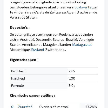
omgevingsomstandigheden die hun ontwikkeling
beïnvloeden. Belangrijke afzettingen van
rookkwarts
zijn
te vinden in regio's als de Zwitserse Alpen, Brazilië en de
Verenigde Staten.
Deposito's :
De belangrijkste stortingen van Rookkwarts bevinden
zich in Australië, Oostenrijk, Belarus, Brazilië, Verenigde
Staten, Amerikaanse Maagdeneilanden,
Madagaskar
,
Mozambique,
Rusland
, Zwitserland...
Eigenschappen
:
Dichtheid
2.65
Hardheid
7.00
Formule
SiO
2
Chemische samenstelling
:
O
Zuurstof
Overig niet-metaal
53.26%