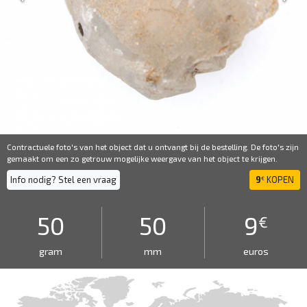
Contractuele foto's van het object dat u ontvangt bij de bestelling. De foto's zijn
gemaakt om een ​​zo getrouw mogelijke weergave van het object te krijgen.
Info nodig? Stel een vraag
9
KOPEN
€
50
50
9
€
gram
mm
euros