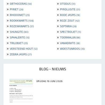
»
»
ORTHOCERAS
OTODUS
(54)
(31)
»
»
PYRIET
PYROLUSITE
(26)
(31)
»
»
RHODONIET
RODE JASPIS
(25)
(19)
»
»
ROOKKWARTS
ROZE ZOUT
(106)
(42)
»
»
ROZENKWARTS
SEPTARIA
(57)
(26)
»
»
SHUNGITE
SPECTROLIET
(80)
(11)
»
»
SPHALERITE
TOERMALIJN
(15)
(99)
»
»
TRILOBIET
VANADINITE
(25)
(39)
»
»
VERSTEEND HOUT
WOESTIJNROOS
(12)
(35)
»
ZEBRA JASPIS
(27)
BLOG - NIEUWS
VRIJDAG 19 JUNI 2026