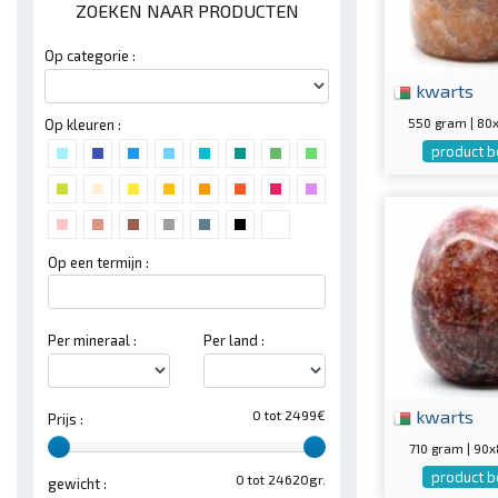
ZOEKEN NAAR PRODUCTEN
Op categorie :
kwarts
550 gram | 8
Op kleuren :
product b
Op een termijn :
Per mineraal :
Per land :
kwarts
0 tot 2499€
Prijs :
710 gram | 9
product b
0 tot 24620gr.
gewicht :