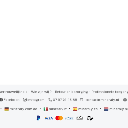
Vertrouwelijkheid
•
Wie zijn wij ?
•
Retour en bezorging
•
Professionele toegan
Facebook
Instagram
07 67 76 45 88
contact@mineraly.nl
•
•
•
•
mineraly.com.de
mineraly.it
mineraly.es
mineraly.n