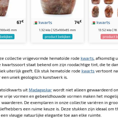
€
€
67
kwarts
74
kwarts
50x100x45 mm
1.32 kilo | 125x100x65 mm
13.52 kilo | 1
bekijken
product bekijken
product b
ze collectie vrijgevormde hematoïde rode
kwarts
, afkomstig 
 kwartssoort staat bekend om zijn roodachtige tint, die te da
iek uiterlijk geeft. Elk stuk hematoïde rode
kwarts
vertoont nat
een uniek geologisch kunstwerk is.
toïdkwarts uit
Madagaskar
wordt niet alleen gewaardeerd om 
De vrije vormen en gebeeldhouwde vormen maken het mogelijk
e waarderen. De exemplaren in onze collectie variëren in gro
iefhebbers een ruime keuze is. Deze stukken zijn ideaal om t
een vleugje natuurlijke elegantie toe aan elke ruimte.