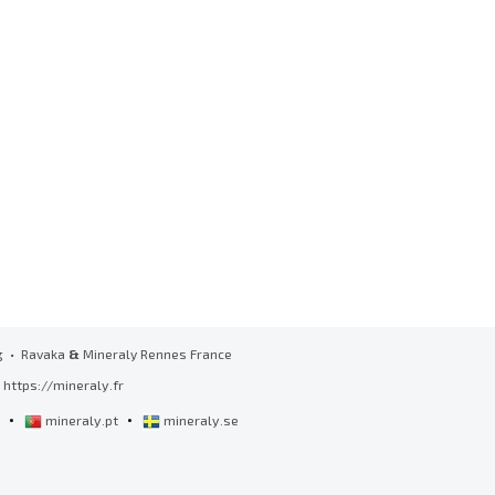
g
• Ravaka
&
Mineraly Rennes France
https://mineraly.fr
•
•
l
mineraly.pt
mineraly.se