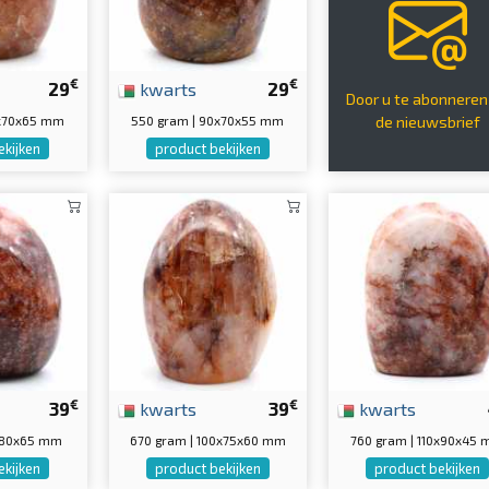
€
€
29
kwarts
29
Door u te abonneren
0x70x65 mm
550 gram | 90x70x55 mm
de nieuwsbrief
ekijken
product bekijken
€
€
39
kwarts
39
kwarts
0x80x65 mm
670 gram | 100x75x60 mm
760 gram | 110x90x45
ekijken
product bekijken
product bekijken