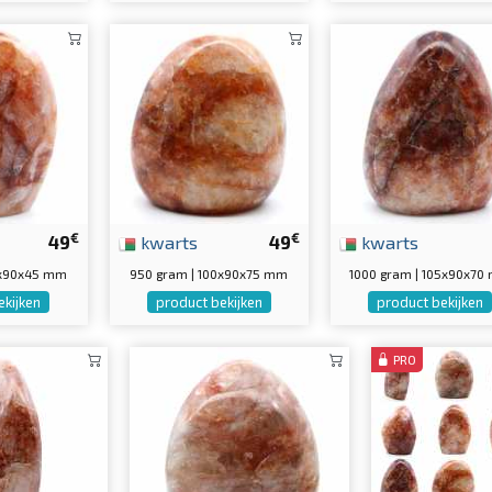
€
€
49
kwarts
49
kwarts
0x90x45 mm
950 gram | 100x90x75 mm
1000 gram | 105x90x70
ekijken
product bekijken
product bekijken
PRO