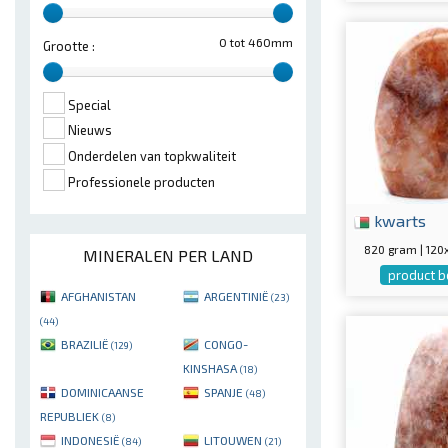
0 tot 460mm
Grootte :
Special
Nieuws
Onderdelen van topkwaliteit
Professionele producten
kwarts
820 gram | 12
MINERALEN PER LAND
product b
AFGHANISTAN
ARGENTINIË
(23)
(44)
BRAZILIË
CONGO-
(129)
KINSHASA
(18)
DOMINICAANSE
SPANJE
(48)
REPUBLIEK
(8)
INDONESIË
LITOUWEN
(84)
(21)