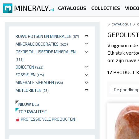
MINERALY.
CATALOGUS
COLLECTIES
VIDE
nl
CATALOGUS
GEPOLIJS
RUWE ROTSEN EN MINERALEN
(87)
MINERALE DECORATIES
(625)
Vrijgevormde
GEKRISTALLISEERDE MINERALEN
Elk stuk verto
om zijn ruwe 
(555)
OBJECTEN
(922)
17
PRODUCT K
FOSSIELEN
(175)
MINERALE SIERADEN
(354)
METEORIETEN
(23)
NIEUWTJES
TOP KWALITEIT
PROFESSIONELE PRODUCTEN