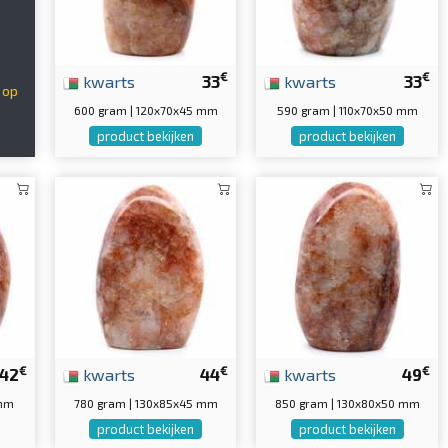
€
€
kwarts
33
kwarts
33
 op
600 gram | 120x70x45 mm
590 gram | 110x70x50 mm
product bekijken
product bekijken
€
€
€
42
kwarts
44
kwarts
49
 mm
780 gram | 130x85x45 mm
850 gram | 130x80x50 mm
product bekijken
product bekijken