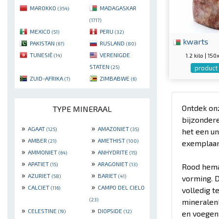
MAROKKO
MADAGASKAR
(354)
(1717)
MEXICO
PERU
(51)
(32)
kwarts
PAKISTAN
RUSLAND
(67)
(80)
TUNESIË
VERENIGDE
1.2 kilo | 1
(14)
STATEN
product 
(25)
ZUID-AFRIKA
ZIMBABWE
(7)
(6)
Ontdek on
TYPE MINERAAL
bijzondere
»
»
AGAAT
AMAZONIET
(125)
(35)
het een un
»
»
AMBER
AMETHIST
(21)
(100)
exemplaar 
»
»
AMMONIET
ANHYDRITE
(64)
(15)
»
»
APATIET
ARAGONIET
(15)
(13)
Rood hema
»
»
AZURIET
BARIET
(58)
(41)
vorming. 
»
»
CALCIET
CAMPO DEL CIELO
(116)
volledig t
(23)
mineralenl
»
»
CELESTINE
DIOPSIDE
(19)
(12)
en voegen 