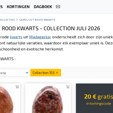
OS
KORTINGEN
DAGBOEK
COLLECTIES
GEPOLIJST ROOD KWARTS
T ROOD KWARTS - COLLECTION JULI 2026
 rode
kwarts
uit
Madagaskar
onderscheidt zich door zijn unieke
ont natuurlijke variaties, waardoor elk exemplaar uniek is. De
schoonheid en exotische herkomst.
WARTS :
Collection 353
20 €
grati
in kortingscode