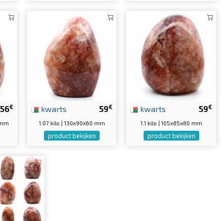
€
€
€
56
kwarts
59
kwarts
59
 mm
1.07 kilo | 130x90x60 mm
1.1 kilo | 105x85x80 mm
product bekijken
product bekijken