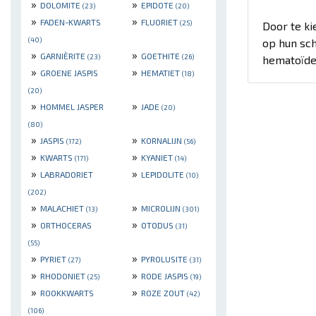
»
»
DOLOMITE
EPIDOTE
(23)
(20)
»
»
FADEN-KWARTS
FLUORIET
(25)
Door te k
(40)
op hun sch
»
»
GARNIÈRITE
GOETHITE
(23)
(26)
hematoïdek
»
»
GROENE JASPIS
HEMATIET
(18)
(20)
»
»
HOMMEL JASPER
JADE
(20)
(80)
»
»
JASPIS
KORNALIJN
(172)
(56)
»
»
KWARTS
KYANIET
(171)
(14)
»
»
LABRADORIET
LEPIDOLITE
(10)
(202)
»
»
MALACHIET
MICROLIJN
(13)
(301)
»
»
ORTHOCERAS
OTODUS
(31)
(55)
»
»
PYRIET
PYROLUSITE
(27)
(31)
»
»
RHODONIET
RODE JASPIS
(25)
(19)
»
»
ROOKKWARTS
ROZE ZOUT
(42)
(106)