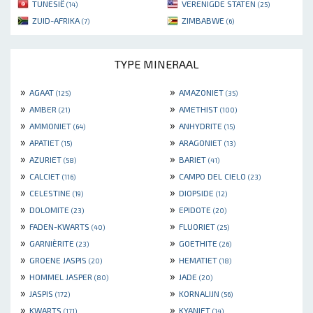
TUNESIË
VERENIGDE STATEN
(14)
(25)
ZUID-AFRIKA
ZIMBABWE
(7)
(6)
TYPE MINERAAL
»
»
AGAAT
AMAZONIET
(125)
(35)
»
»
AMBER
AMETHIST
(21)
(100)
»
»
AMMONIET
ANHYDRITE
(64)
(15)
»
»
APATIET
ARAGONIET
(15)
(13)
»
»
AZURIET
BARIET
(58)
(41)
»
»
CALCIET
CAMPO DEL CIELO
(116)
(23)
»
»
CELESTINE
DIOPSIDE
(19)
(12)
»
»
DOLOMITE
EPIDOTE
(23)
(20)
»
»
FADEN-KWARTS
FLUORIET
(40)
(25)
»
»
GARNIÈRITE
GOETHITE
(23)
(26)
»
»
GROENE JASPIS
HEMATIET
(20)
(18)
»
»
HOMMEL JASPER
JADE
(80)
(20)
»
»
JASPIS
KORNALIJN
(172)
(56)
»
»
KWARTS
KYANIET
(171)
(14)