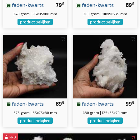
€
€
faden-kwarts
79
faden-kwarts
89
240 gram | 95x95x60 mm
380 gram | 110x90x75 mm
product bekijken
product bekijken
€
€
faden-kwarts
89
faden-kwarts
99
375 gram | 85x75x60 mm
430 gram | 125x85x70 mm
product bekijken
product bekijken
PRO