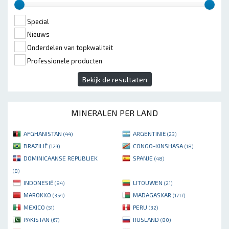
Special
Nieuws
Onderdelen van topkwaliteit
Professionele producten
Bekijk de resultaten
MINERALEN PER LAND
AFGHANISTAN
ARGENTINIË
(44)
(23)
BRAZILIË
CONGO-KINSHASA
(129)
(18)
DOMINICAANSE REPUBLIEK
SPANJE
(48)
(8)
INDONESIË
LITOUWEN
(84)
(21)
MAROKKO
MADAGASKAR
(354)
(1717)
MEXICO
PERU
(51)
(32)
PAKISTAN
RUSLAND
(67)
(80)