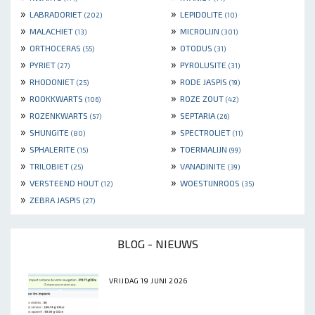
»
»
LABRADORIET
LEPIDOLITE
(202)
(10)
»
»
MALACHIET
MICROLIJN
(13)
(301)
»
»
ORTHOCERAS
OTODUS
(55)
(31)
»
»
PYRIET
PYROLUSITE
(27)
(31)
»
»
RHODONIET
RODE JASPIS
(25)
(19)
»
»
ROOKKWARTS
ROZE ZOUT
(106)
(42)
»
»
ROZENKWARTS
SEPTARIA
(57)
(26)
»
»
SHUNGITE
SPECTROLIET
(80)
(11)
»
»
SPHALERITE
TOERMALIJN
(15)
(99)
»
»
TRILOBIET
VANADINITE
(25)
(39)
»
»
VERSTEEND HOUT
WOESTIJNROOS
(12)
(35)
»
ZEBRA JASPIS
(27)
BLOG - NIEUWS
VRIJDAG 19 JUNI 2026