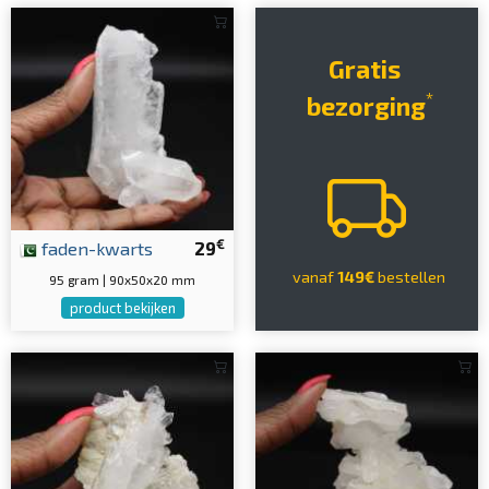
Gratis
*
bezorging
€
faden-kwarts
29
vanaf
149€
bestellen
95 gram | 90x50x20 mm
product bekijken