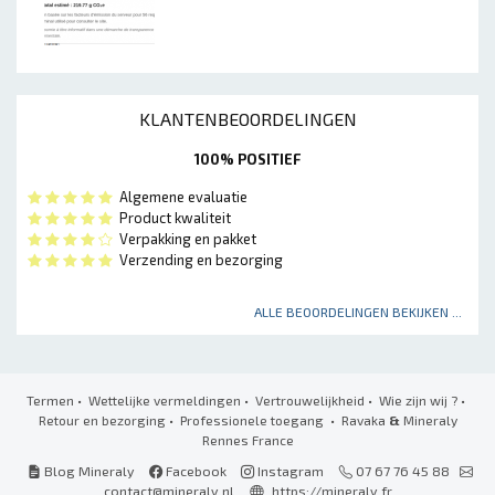
KLANTENBEOORDELINGEN
100% POSITIEF
Algemene evaluatie
Product kwaliteit
Verpakking en pakket
Verzending en bezorging
ALLE BEOORDELINGEN BEKIJKEN ...
Termen
•
Wettelijke vermeldingen
•
Vertrouwelijkheid
•
Wie zijn wij ?
•
Retour en bezorging
•
Professionele toegang
• Ravaka
&
Mineraly
Rennes France
Blog Mineraly
Facebook
Instagram
07 67 76 45 88
contact@mineraly.nl
https://mineraly.fr