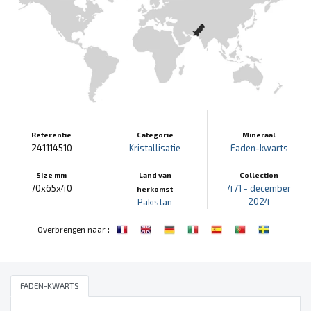
Referentie
Categorie
Mineraal
241114510
Kristallisatie
Faden-kwarts
Size mm
Land van
Collection
70x65x40
471 - december
herkomst
2024
Pakistan
:
Overbrengen naar
FADEN-KWARTS