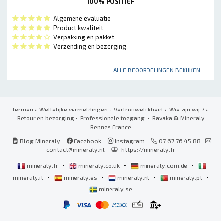
100% POSITIEF
Algemene evaluatie
Product kwaliteit
Verpakking en pakket
Verzending en bezorging
ALLE BEOORDELINGEN BEKIJKEN ...
Termen
•
Wettelijke vermeldingen
•
Vertrouwelijkheid
•
Wie zijn wij ?
•
Retour en bezorging
•
Professionele toegang
• Ravaka
&
Mineraly
Rennes France
Blog Mineraly
Facebook
Instagram
07 67 76 45 88
contact@mineraly.nl
https://mineraly.fr
•
•
•
mineraly.fr
mineraly.co.uk
mineraly.com.de
•
•
•
•
mineraly.it
mineraly.es
mineraly.nl
mineraly.pt
mineraly.se