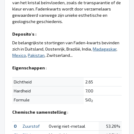
van het kristal beïnvloeden, zoals de transparantie of de
kleur ervan. Fadenkwarts wordt door verzamelaars
gewaardeerd vanwege zijn unieke esthetische en
geologische geschiedenis.
Deposito's :
De belangrijkste stortingen van Faden-kwarts bevinden
zich in Duitsland, Oostenrijk, Brazilië, India,
Madagaskar
,
Mexico
,
Pakistan
, Zwitserland...
Eigenschappen
:
Dichtheid
2.65
Hardheid
7.00
Formule
SiO
2
Chemische samenstelling
:
O
Zuurstof
Overig niet-metaal
53.26%