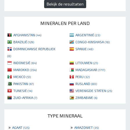
Bekijk de resultaten
MINERALEN PER LAND
AFGHANISTAN
ARGENTINIË
(44)
(23)
BRAZILIË
CONGO-KINSHASA
(129)
(18)
DOMINICAANSE REPUBLIEK
SPANJE
(48)
(8)
INDONESIË
LITOUWEN
(84)
(21)
MAROKKO
MADAGASKAR
(354)
(1717)
MEXICO
PERU
(51)
(32)
PAKISTAN
RUSLAND
(67)
(80)
TUNESIË
VERENIGDE STATEN
(14)
(25)
ZUID-AFRIKA
ZIMBABWE
(7)
(6)
TYPE MINERAAL
»
»
AGAAT
AMAZONIET
(125)
(35)