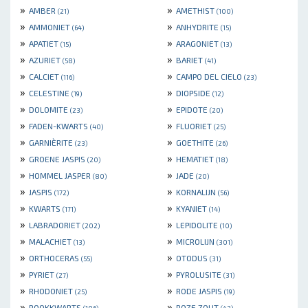
»
»
AMBER
AMETHIST
(21)
(100)
»
»
AMMONIET
ANHYDRITE
(64)
(15)
»
»
APATIET
ARAGONIET
(15)
(13)
»
»
AZURIET
BARIET
(58)
(41)
»
»
CALCIET
CAMPO DEL CIELO
(116)
(23)
»
»
CELESTINE
DIOPSIDE
(19)
(12)
»
»
DOLOMITE
EPIDOTE
(23)
(20)
»
»
FADEN-KWARTS
FLUORIET
(40)
(25)
»
»
GARNIÈRITE
GOETHITE
(23)
(26)
»
»
GROENE JASPIS
HEMATIET
(20)
(18)
»
»
HOMMEL JASPER
JADE
(80)
(20)
»
»
JASPIS
KORNALIJN
(172)
(56)
»
»
KWARTS
KYANIET
(171)
(14)
»
»
LABRADORIET
LEPIDOLITE
(202)
(10)
»
»
MALACHIET
MICROLIJN
(13)
(301)
»
»
ORTHOCERAS
OTODUS
(55)
(31)
»
»
PYRIET
PYROLUSITE
(27)
(31)
»
»
RHODONIET
RODE JASPIS
(25)
(19)
»
»
ROOKKWARTS
ROZE ZOUT
(106)
(42)