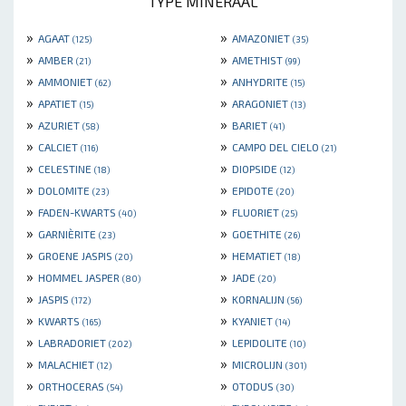
TYPE MINERAAL
»
»
AGAAT
AMAZONIET
(125)
(35)
»
»
AMBER
AMETHIST
(21)
(99)
»
»
AMMONIET
ANHYDRITE
(62)
(15)
»
»
APATIET
ARAGONIET
(15)
(13)
»
»
AZURIET
BARIET
(58)
(41)
»
»
CALCIET
CAMPO DEL CIELO
(116)
(21)
»
»
CELESTINE
DIOPSIDE
(18)
(12)
»
»
DOLOMITE
EPIDOTE
(23)
(20)
»
»
FADEN-KWARTS
FLUORIET
(40)
(25)
»
»
GARNIÈRITE
GOETHITE
(23)
(26)
»
»
GROENE JASPIS
HEMATIET
(20)
(18)
»
»
HOMMEL JASPER
JADE
(80)
(20)
»
»
JASPIS
KORNALIJN
(172)
(56)
»
»
KWARTS
KYANIET
(165)
(14)
»
»
LABRADORIET
LEPIDOLITE
(202)
(10)
»
»
MALACHIET
MICROLIJN
(12)
(301)
»
»
ORTHOCERAS
OTODUS
(54)
(30)