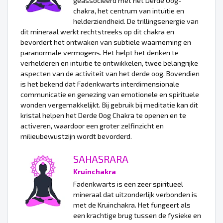
geassocieerd met het Derde Oog-
chakra, het centrum van intuïtie en
helderziendheid. De trillingsenergie van
dit mineraal werkt rechtstreeks op dit chakra en
bevordert het ontwaken van subtiele waarneming en
paranormale vermogens. Het helpt het denken te
verhelderen en intuïtie te ontwikkelen, twee belangrijke
aspecten van de activiteit van het derde oog. Bovendien
is het bekend dat Fadenkwarts interdimensionale
communicatie en genezing van emotionele en spirituele
wonden vergemakkelijkt. Bij gebruik bij meditatie kan dit
kristal helpen het Derde Oog Chakra te openen en te
activeren, waardoor een groter zelfinzicht en
milieubewustzijn wordt bevorderd.
SAHASRARA
Kruinchakra
Fadenkwarts is een zeer spiritueel
mineraal dat uitzonderlijk verbonden is
met de Kruinchakra. Het fungeert als
een krachtige brug tussen de fysieke en