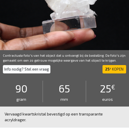
Contractuele foto's van het object dat u ontvangt bij de bestelling. De foto's zijn
gemaakt om een ​​zo getrouw mogelijke weergave van het object te krijgen.
Info nodig? Stel een vraag
25
KOPEN
€
90
65
25
€
gram
mm
euros
Vervaagd kwartskristal bevestigd op een transparante
acryldrager.