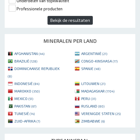
Onderdelen van topkwaliteit
Professionele producten
Bekijk de resultaten
MINERALEN PER LAND
AFGHANISTAN
ARGENTINIË
(44)
(21)
BRAZILIË
CONGO-KINSHASA
(128)
(17)
DOMINICAANSE REPUBLIEK
SPANJE
(48)
(8)
INDONESIË
LITOUWEN
(84)
(21)
MAROKKO
MADAGASKAR
(350)
(1704)
MEXICO
PERU
(51)
(31)
PAKISTAN
RUSLAND
(67)
(80)
TUNESIË
VERENIGDE STATEN
(14)
(25)
ZUID-AFRIKA
ZIMBABWE
(7)
(6)