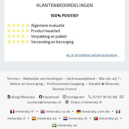
KLANTENBEOORDELINGEN
100% POSITIEF
Algemene evaluatie
Product kwaliteit
Verpakking en pakket
Verzending en bezorging
ALLE BEOORDELINGEN BEKIJKEN ...
Termen
•
Wettelijke vermeldingen
•
Vertrouwelijkheid
•
Wie zijn wij ?
•
Retour en bezorging
•
Professionele toegang
• Ravaka
&
Mineraly
Rennes France
Blog Mineraly
Facebook
Instagram
07 67 76 45 88
contact@mineraly.nl
https://mineraly.fr
•
•
•
mineraly.fr
mineraly.co.uk
mineraly.com.de
•
•
•
•
mineraly.it
mineraly.es
mineraly.nl
mineraly.pt
mineraly.se