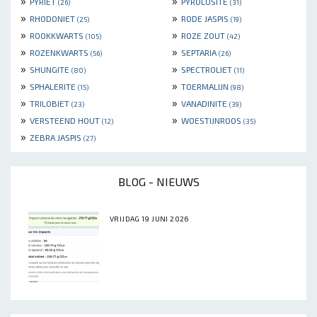
»
»
PYRIET
PYROLUSITE
(26)
(31)
»
»
RHODONIET
RODE JASPIS
(25)
(19)
»
»
ROOKKWARTS
ROZE ZOUT
(105)
(42)
»
»
ROZENKWARTS
SEPTARIA
(56)
(26)
»
»
SHUNGITE
SPECTROLIET
(80)
(11)
»
»
SPHALERITE
TOERMALIJN
(15)
(98)
»
»
TRILOBIET
VANADINITE
(23)
(39)
»
»
VERSTEEND HOUT
WOESTIJNROOS
(12)
(35)
»
ZEBRA JASPIS
(27)
BLOG - NIEUWS
VRIJDAG 19 JUNI 2026