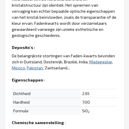
kristalstructuur zijn identiek. Het opnemen van
vervaging kan echter bepaalde optische eigenschappen
van het kristal beïnvloeden, zoals de transparantie of de
kleur ervan. Fadenkwarts wordt door verzamelaars
gewaardeerd vanwege zijn unieke esthetische en
geologische geschiedenis.
Deposito's :
De belangrijkste stortingen van Faden-kwarts bevinden
zich in Duitsland, Oostenrijk, Brazilië, India,
Madagaskar
,
Mexico
,
Pakistan
, Zwitserland...
Eigenschappen
:
Dichtheid
2.65
Hardheid
7.00
Formule
SiO
2
Chemische samenstelling
: