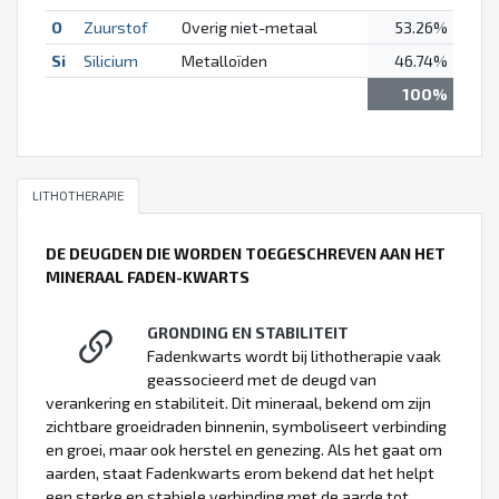
O
Zuurstof
Overig niet-metaal
53.26%
Si
Silicium
Metalloïden
46.74%
100%
LITHOTHERAPIE
DE DEUGDEN DIE WORDEN TOEGESCHREVEN AAN HET
MINERAAL FADEN-KWARTS
GRONDING EN STABILITEIT
Fadenkwarts wordt bij lithotherapie vaak
geassocieerd met de deugd van
verankering en stabiliteit. Dit mineraal, bekend om zijn
zichtbare groeidraden binnenin, symboliseert verbinding
en groei, maar ook herstel en genezing. Als het gaat om
aarden, staat Fadenkwarts erom bekend dat het helpt
een sterke en stabiele verbinding met de aarde tot