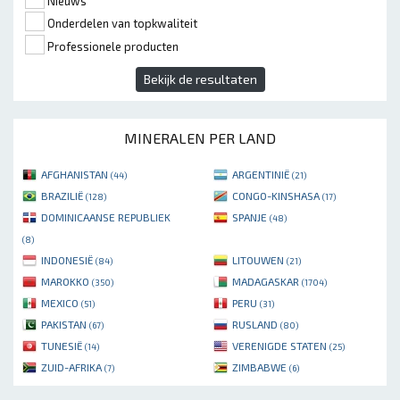
Nieuws
Onderdelen van topkwaliteit
Professionele producten
Bekijk de resultaten
MINERALEN PER LAND
AFGHANISTAN
ARGENTINIË
(44)
(21)
BRAZILIË
CONGO-KINSHASA
(128)
(17)
DOMINICAANSE REPUBLIEK
SPANJE
(48)
(8)
INDONESIË
LITOUWEN
(84)
(21)
MAROKKO
MADAGASKAR
(350)
(1704)
MEXICO
PERU
(51)
(31)
PAKISTAN
RUSLAND
(67)
(80)
TUNESIË
VERENIGDE STATEN
(14)
(25)
ZUID-AFRIKA
ZIMBABWE
(7)
(6)