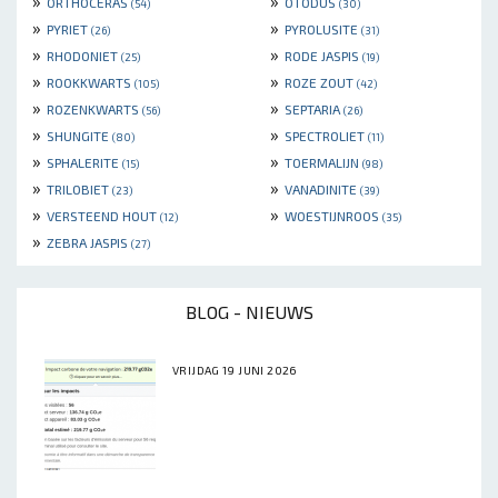
»
»
ORTHOCERAS
OTODUS
(54)
(30)
»
»
PYRIET
PYROLUSITE
(26)
(31)
»
»
RHODONIET
RODE JASPIS
(25)
(19)
»
»
ROOKKWARTS
ROZE ZOUT
(105)
(42)
»
»
ROZENKWARTS
SEPTARIA
(56)
(26)
»
»
SHUNGITE
SPECTROLIET
(80)
(11)
»
»
SPHALERITE
TOERMALIJN
(15)
(98)
»
»
TRILOBIET
VANADINITE
(23)
(39)
»
»
VERSTEEND HOUT
WOESTIJNROOS
(12)
(35)
»
ZEBRA JASPIS
(27)
BLOG - NIEUWS
VRIJDAG 19 JUNI 2026