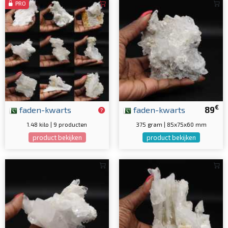
PRO
€
faden-kwarts
faden-kwarts
89
1.48 kilo | 9 producten
375 gram | 85x75x60 mm
product bekijken
product bekijken