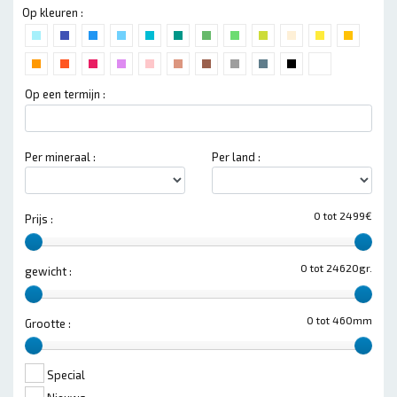
Op kleuren :
Op een termijn :
Per mineraal :
Per land :
0 tot 2499€
Prijs :
0 tot 24620gr.
gewicht :
0 tot 460mm
Grootte :
Special