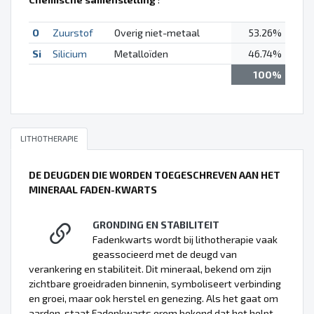
O
Zuurstof
Overig niet-metaal
53.26%
Si
Silicium
Metalloïden
46.74%
100%
LITHOTHERAPIE
DE DEUGDEN DIE WORDEN TOEGESCHREVEN AAN HET
MINERAAL FADEN-KWARTS
GRONDING EN STABILITEIT
Fadenkwarts wordt bij lithotherapie vaak
geassocieerd met de deugd van
verankering en stabiliteit. Dit mineraal, bekend om zijn
zichtbare groeidraden binnenin, symboliseert verbinding
en groei, maar ook herstel en genezing. Als het gaat om
aarden, staat Fadenkwarts erom bekend dat het helpt