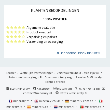
KLANTENBEOORDELINGEN
100% POSITIEF
Algemene evaluatie
Product kwaliteit
Verpakking en pakket
Verzending en bezorging
ALLE BEOORDELINGEN BEKIJKEN ...
Termen
•
Wettelijke vermeldingen
•
Vertrouwelijkheid
•
Wie zijn wij ?
•
Retour en bezorging
•
Professionele toegang
• Ravaka
&
Mineraly
Rennes France
Blog Mineraly
Facebook
Instagram
07 67 76 45 88
contact@mineraly.nl
https://mineraly.fr
•
•
•
mineraly.fr
mineraly.co.uk
mineraly.com.de
•
•
•
•
mineraly.it
mineraly.es
mineraly.nl
mineraly.pt