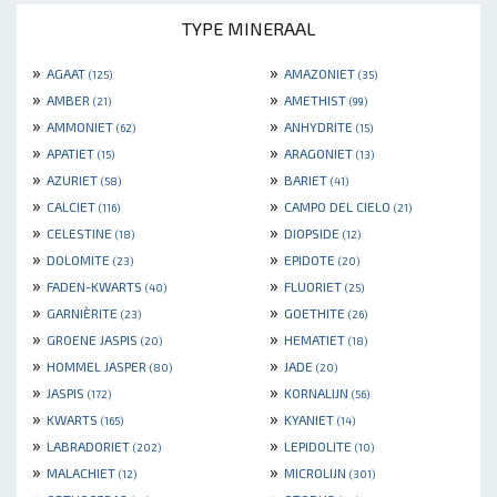
TYPE MINERAAL
»
»
AGAAT
AMAZONIET
(125)
(35)
»
»
AMBER
AMETHIST
(21)
(99)
»
»
AMMONIET
ANHYDRITE
(62)
(15)
»
»
APATIET
ARAGONIET
(15)
(13)
»
»
AZURIET
BARIET
(58)
(41)
»
»
CALCIET
CAMPO DEL CIELO
(116)
(21)
»
»
CELESTINE
DIOPSIDE
(18)
(12)
»
»
DOLOMITE
EPIDOTE
(23)
(20)
»
»
FADEN-KWARTS
FLUORIET
(40)
(25)
»
»
GARNIÈRITE
GOETHITE
(23)
(26)
»
»
GROENE JASPIS
HEMATIET
(20)
(18)
»
»
HOMMEL JASPER
JADE
(80)
(20)
»
»
JASPIS
KORNALIJN
(172)
(56)
»
»
KWARTS
KYANIET
(165)
(14)
»
»
LABRADORIET
LEPIDOLITE
(202)
(10)
»
»
MALACHIET
MICROLIJN
(12)
(301)