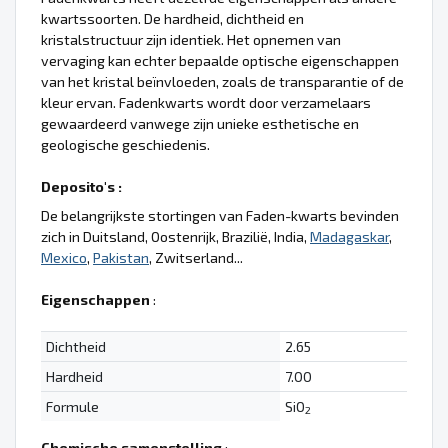
kwartssoorten. De hardheid, dichtheid en
kristalstructuur zijn identiek. Het opnemen van
vervaging kan echter bepaalde optische eigenschappen
van het kristal beïnvloeden, zoals de transparantie of de
kleur ervan. Fadenkwarts wordt door verzamelaars
gewaardeerd vanwege zijn unieke esthetische en
geologische geschiedenis.
Deposito's :
De belangrijkste stortingen van Faden-kwarts bevinden
zich in Duitsland, Oostenrijk, Brazilië, India,
Madagaskar
,
Mexico
,
Pakistan
, Zwitserland...
Eigenschappen
:
Dichtheid
2.65
Hardheid
7.00
Formule
SiO
2
Chemische samenstelling
: