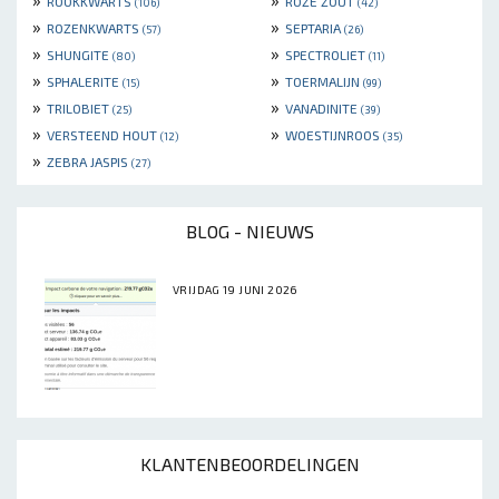
ROOKKWARTS
ROZE ZOUT
(106)
(42)
»
»
ROZENKWARTS
SEPTARIA
(57)
(26)
»
»
SHUNGITE
SPECTROLIET
(80)
(11)
»
»
SPHALERITE
TOERMALIJN
(15)
(99)
»
»
TRILOBIET
VANADINITE
(25)
(39)
»
»
VERSTEEND HOUT
WOESTIJNROOS
(12)
(35)
»
ZEBRA JASPIS
(27)
BLOG - NIEUWS
VRIJDAG 19 JUNI 2026
KLANTENBEOORDELINGEN