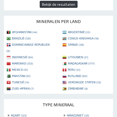
Bekijk de resultaten
MINERALEN PER LAND
AFGHANISTAN
ARGENTINIË
(44)
(22)
BRAZILIË
CONGO-KINSHASA
(129)
(18)
DOMINICAANSE REPUBLIEK
SPANJE
(48)
(8)
INDONESIË
LITOUWEN
(84)
(21)
MAROKKO
MADAGASKAR
(353)
(1717)
MEXICO
PERU
(51)
(31)
PAKISTAN
RUSLAND
(67)
(80)
TUNESIË
VERENIGDE STATEN
(14)
(25)
ZUID-AFRIKA
ZIMBABWE
(7)
(6)
TYPE MINERAAL
»
»
AGAAT
AMAZONIET
(125)
(35)