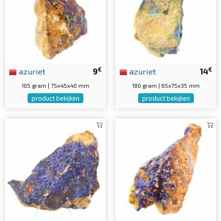
€
€
azuriet
9
azuriet
14
105 gram | 75x45x40 mm
180 gram | 65x75x35 mm
product bekijken
product bekijken