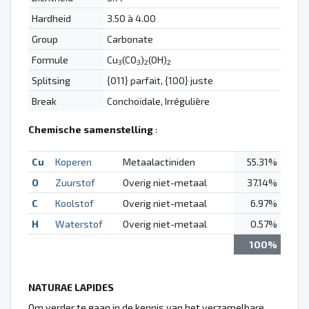
Hardheid
3.50 à 4.00
Group
Carbonate
Formule
Cu
(CO
)
(OH)
3
3
2
2
Splitsing
{011} parfait, {100} juste
Break
Conchoïdale, Irrégulière
Chemische samenstelling
:
Cu
Koperen
Metaalactiniden
55.31%
O
Zuurstof
Overig niet-metaal
37.14%
C
Koolstof
Overig niet-metaal
6.97%
H
Waterstof
Overig niet-metaal
0.57%
100%
NATURAE LAPIDES
Om verder te gaan in de kennis van het verzamelbare