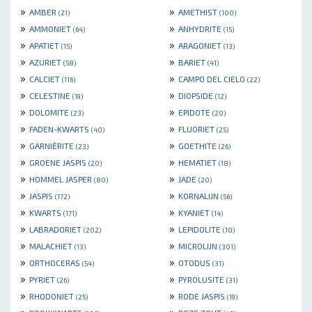
»
»
AMBER
AMETHIST
(21)
(100)
»
»
AMMONIET
ANHYDRITE
(64)
(15)
»
»
APATIET
ARAGONIET
(15)
(13)
»
»
AZURIET
BARIET
(58)
(41)
»
»
CALCIET
CAMPO DEL CIELO
(116)
(22)
»
»
CELESTINE
DIOPSIDE
(19)
(12)
»
»
DOLOMITE
EPIDOTE
(23)
(20)
»
»
FADEN-KWARTS
FLUORIET
(40)
(25)
»
»
GARNIÈRITE
GOETHITE
(23)
(26)
»
»
GROENE JASPIS
HEMATIET
(20)
(18)
»
»
HOMMEL JASPER
JADE
(80)
(20)
»
»
JASPIS
KORNALIJN
(172)
(56)
»
»
KWARTS
KYANIET
(171)
(14)
»
»
LABRADORIET
LEPIDOLITE
(202)
(10)
»
»
MALACHIET
MICROLIJN
(13)
(301)
»
»
ORTHOCERAS
OTODUS
(54)
(31)
»
»
PYRIET
PYROLUSITE
(26)
(31)
»
»
RHODONIET
RODE JASPIS
(25)
(19)
»
»