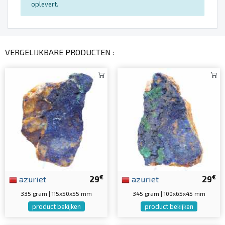
oplevert.
VERGELIJKBARE PRODUCTEN :
€
€
azuriet
29
azuriet
29
335 gram | 115x50x55 mm
345 gram | 100x65x45 mm
product bekijken
product bekijken