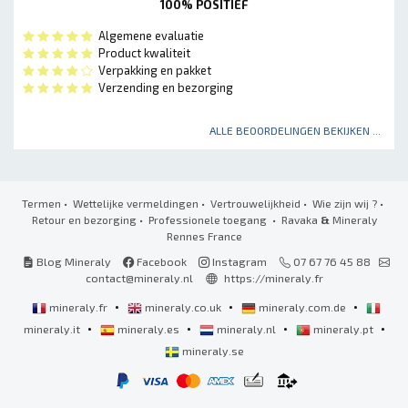
100% POSITIEF
Algemene evaluatie
Product kwaliteit
Verpakking en pakket
Verzending en bezorging
ALLE BEOORDELINGEN BEKIJKEN ...
Termen
•
Wettelijke vermeldingen
•
Vertrouwelijkheid
•
Wie zijn wij ?
•
Retour en bezorging
•
Professionele toegang
• Ravaka
&
Mineraly
Rennes France
Blog Mineraly
Facebook
Instagram
07 67 76 45 88
contact@mineraly.nl
https://mineraly.fr
•
•
•
mineraly.fr
mineraly.co.uk
mineraly.com.de
•
•
•
•
mineraly.it
mineraly.es
mineraly.nl
mineraly.pt
mineraly.se