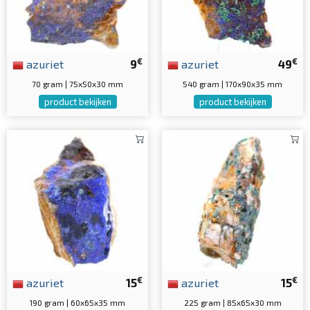
€
€
azuriet
9
azuriet
49
70 gram | 75x50x30 mm
540 gram | 170x90x35 mm
product bekijken
product bekijken
€
€
azuriet
15
azuriet
15
190 gram | 60x65x35 mm
225 gram | 85x65x30 mm