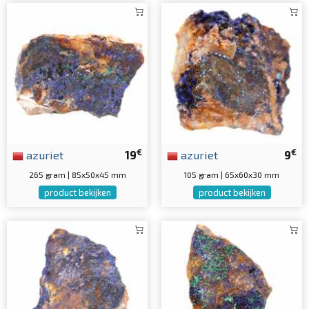
€
€
azuriet
19
azuriet
9
265 gram | 85x50x45 mm
105 gram | 65x60x30 mm
product bekijken
product bekijken