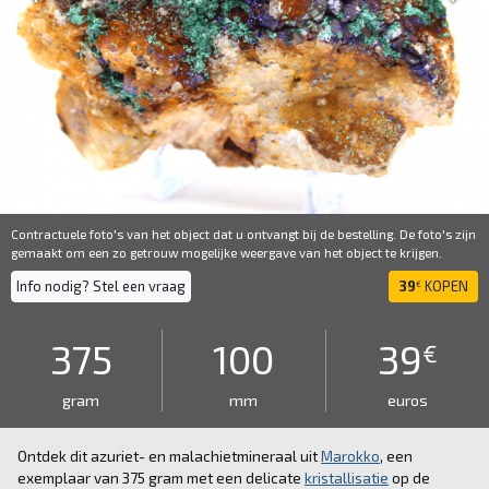
Contractuele foto's van het object dat u ontvangt bij de bestelling. De foto's zijn
gemaakt om een ​​zo getrouw mogelijke weergave van het object te krijgen.
Info nodig? Stel een vraag
39
KOPEN
€
375
100
39
€
gram
mm
euros
Ontdek dit azuriet- en malachietmineraal uit
Marokko
, een
exemplaar van 375 gram met een delicate
kristallisatie
op de