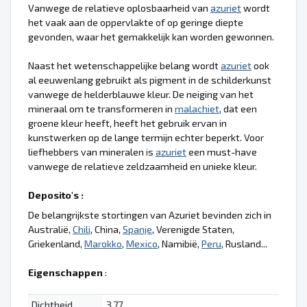
Vanwege de relatieve oplosbaarheid van
azuriet
wordt
het vaak aan de oppervlakte of op geringe diepte
gevonden, waar het gemakkelijk kan worden gewonnen.
Naast het wetenschappelijke belang wordt
azuriet
ook
al eeuwenlang gebruikt als pigment in de schilderkunst
vanwege de helderblauwe kleur. De neiging van het
mineraal om te transformeren in
malachiet
, dat een
groene kleur heeft, heeft het gebruik ervan in
kunstwerken op de lange termijn echter beperkt. Voor
liefhebbers van mineralen is
azuriet
een must-have
vanwege de relatieve zeldzaamheid en unieke kleur.
Deposito's :
De belangrijkste stortingen van Azuriet bevinden zich in
Australië,
Chili
, China,
Spanje
, Verenigde Staten,
Griekenland,
Marokko
,
Mexico
, Namibië,
Peru
, Rusland...
Eigenschappen
:
Dichtheid
3.77