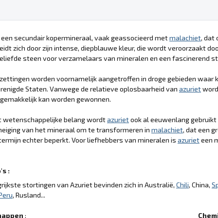
s een secundair kopermineraal, vaak geassocieerd met
malachiet
, dat
idt zich door zijn intense, diepblauwe kleur, die wordt veroorzaakt d
eliefde steen voor verzamelaars van mineralen en een fascinerend s
zettingen worden voornamelijk aangetroffen in droge gebieden waar k
erenigde Staten. Vanwege de relatieve oplosbaarheid van
azuriet
wordt
 gemakkelijk kan worden gewonnen.
t wetenschappelijke belang wordt
azuriet
ook al eeuwenlang gebruikt
 neiging van het mineraal om te transformeren in
malachiet
, dat een g
termijn echter beperkt. Voor liefhebbers van mineralen is
azuriet
een m
s :
rijkste stortingen van Azuriet bevinden zich in Australië,
Chili
, China,
S
Peru
, Rusland...
happen
:
Chemi