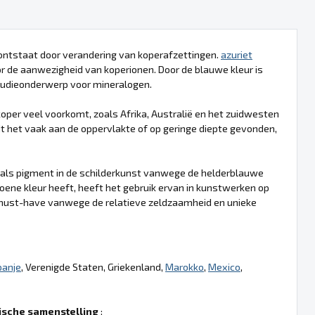
 ontstaat door verandering van koperafzettingen.
azuriet
oor de aanwezigheid van koperionen. Door de blauwe kleur is
tudieonderwerp voor mineralogen.
oper veel voorkomt, zoals Afrika, Australië en het zuidwesten
 het vaak aan de oppervlakte of op geringe diepte gevonden,
 als pigment in de schilderkunst vanwege de helderblauwe
roene kleur heeft, heeft het gebruik ervan in kunstwerken op
ust-have vanwege de relatieve zeldzaamheid en unieke
panje
, Verenigde Staten, Griekenland,
Marokko
,
Mexico
,
sche samenstelling
: