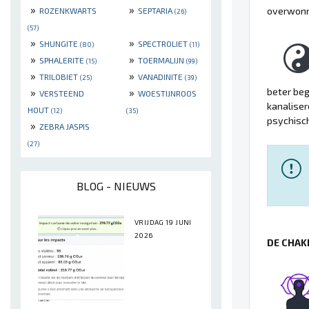
»
»
overwon
ROZENKWARTS
SEPTARIA
(26)
(57)
»
»
SHUNGITE
SPECTROLIET
(80)
(11)
»
»
SPHALERITE
TOERMALIJN
(15)
(99)
»
»
TRILOBIET
VANADINITE
(25)
(39)
»
»
beter beg
VERSTEEND
WOESTIJNROOS
kanaliser
HOUT
(12)
(35)
psychisch
»
ZEBRA JASPIS
(27)
BLOG - NIEUWS
VRIJDAG 19 JUNI
2026
DE CHAK