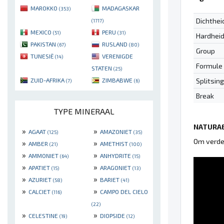
MAROKKO
MADAGASKAR
(353)
Dichthei
(1717)
MEXICO
PERU
(51)
(31)
Hardhei
PAKISTAN
RUSLAND
(67)
(80)
Group
TUNESIË
VERENIGDE
(14)
Formule
STATEN
(25)
Splitsing
ZUID-AFRIKA
ZIMBABWE
(7)
(6)
Break
TYPE MINERAAL
NATURAE
»
»
AGAAT
AMAZONIET
(125)
(35)
Om verder
»
»
AMBER
AMETHIST
(21)
(100)
»
»
AMMONIET
ANHYDRITE
(64)
(15)
»
»
APATIET
ARAGONIET
(15)
(13)
»
»
AZURIET
BARIET
(58)
(41)
»
»
CALCIET
CAMPO DEL CIELO
(116)
(22)
»
»
CELESTINE
DIOPSIDE
(19)
(12)