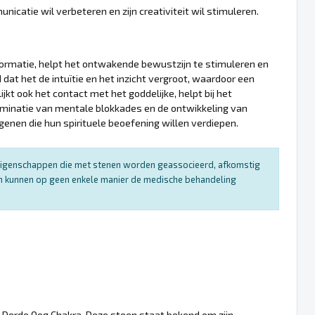
icatie wil verbeteren en zijn creativiteit wil stimuleren.
sformatie, helpt het ontwakende bewustzijn te stimuleren en
 dat het de intuïtie en het inzicht vergroot, waardoor een
kt ook het contact met het goddelijke, helpt bij het
liminatie van mentale blokkades en de ontwikkeling van
enen die hun spirituele beoefening willen verdiepen.
e eigenschappen die met stenen worden geassocieerd, afkomstig
 en kunnen op geen enkele manier de medische behandeling
t Derde Oog Chakra. Deze steen staat bekend om zijn