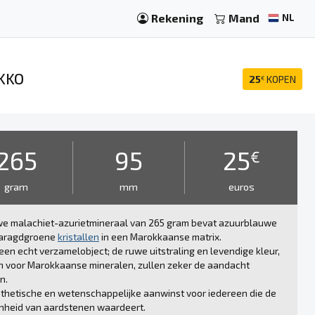
Rekening
Mand
NL
KKO
25
KOPEN
€
265
95
25
€
gram
mm
euros
uwe malachiet-azurietmineraal van 265 gram bevat azuurblauwe
aragdgroene
kristallen
in een Marokkaanse matrix.
 een echt verzamelobject; de ruwe uitstraling en levendige kleur,
h voor Marokkaanse mineralen, zullen zeker de aandacht
n.
thetische en wetenschappelijke aanwinst voor iedereen die de
nheid van aardstenen waardeert.