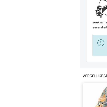
zoek is n
serenitei
VERGELIJKBA