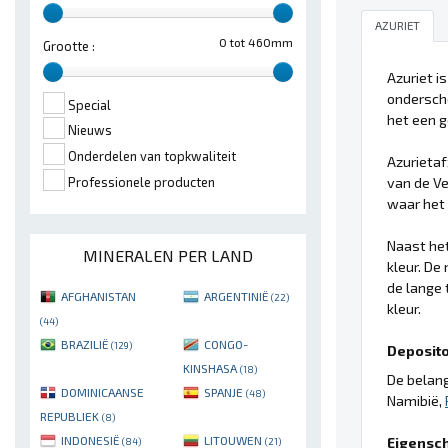
AZURIET
0 tot 460mm
Grootte :
Azuriet i
ondersche
Special
het een g
Nieuws
Onderdelen van topkwaliteit
Azurietaf
van de V
Professionele producten
waar het
Naast he
MINERALEN PER LAND
kleur. De
de lange 
AFGHANISTAN
ARGENTINIË
(22)
kleur.
(44)
BRAZILIË
CONGO-
(129)
Deposito'
KINSHASA
(18)
De belang
DOMINICAANSE
SPANJE
(48)
Namibië,
REPUBLIEK
(8)
INDONESIË
LITOUWEN
Eigensc
(84)
(21)