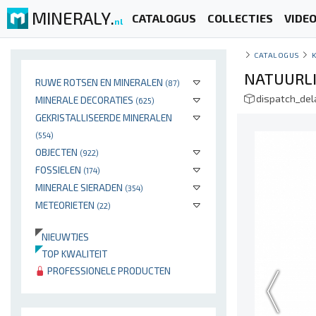
MINERALY.
CATALOGUS
COLLECTIES
VIDE
nl
CATALOGUS
NATUURLI
RUWE ROTSEN EN MINERALEN
(87)
dispatch_de
MINERALE DECORATIES
(625)
GEKRISTALLISEERDE MINERALEN
(554)
OBJECTEN
(922)
FOSSIELEN
(174)
MINERALE SIERADEN
(354)
METEORIETEN
(22)
NIEUWTJES
TOP KWALITEIT
PROFESSIONELE PRODUCTEN