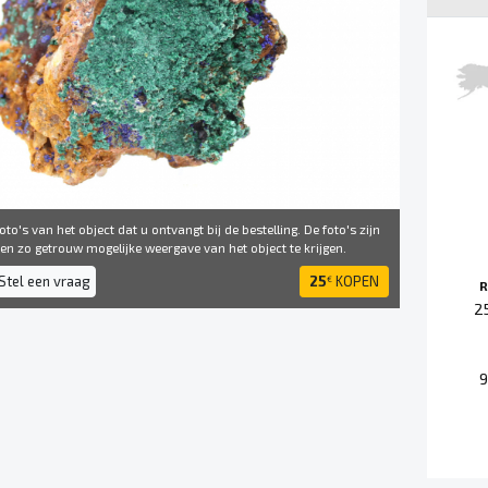
to's van het object dat u ontvangt bij de bestelling. De foto's zijn
 ​​zo getrouw mogelijke weergave van het object te krijgen.
Stel een vraag
25
KOPEN
€
R
2
9