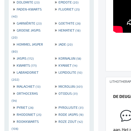
»
»
DOLOMITE
EPIDOTE
(23)
(20)
»
»
FADEN-KWARTS
FLUORIET
(25)
(40)
»
»
GARNIÈRITE
GOETHITE
(23)
(26)
»
»
GROENE JASPIS
HEMATIET
(18)
(20)
»
»
HOMMEL JASPER
JADE
(20)
(80)
»
»
JASPIS
KORNALIJN
(172)
(56)
»
»
KWARTS
KYANIET
(171)
(14)
»
»
LABRADORIET
LEPIDOLITE
(10)
(202)
LITHOTHERAP
»
»
MALACHIET
MICROLIJN
(13)
(301)
»
»
ORTHOCERAS
OTODUS
(31)
DE DEUG
(54)
»
»
PYRIET
PYROLUSITE
(26)
(31)
»
»
RHODONIET
RODE JASPIS
(25)
(19)
»
»
ROOKKWARTS
ROZE ZOUT
(42)
(106)
aan. Het 