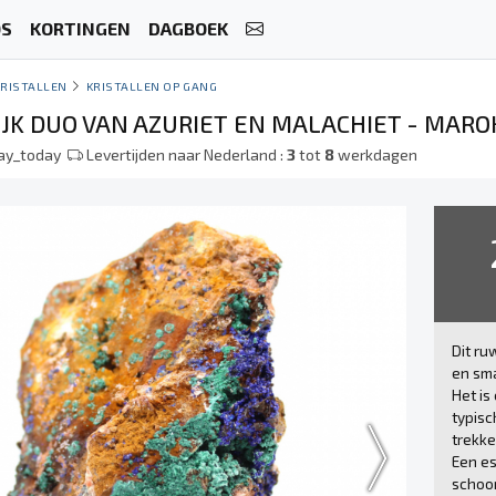
OS
KORTINGEN
DAGBOEK
KRISTALLEN
KRISTALLEN OP GANG
JK DUO VAN AZURIET EN MALACHIET - MARO
lay_today
Levertijden naar Nederland :
3
tot
8
werkdagen
Dit r
en sm
Het is
typisc
trekke
Een es
schoo