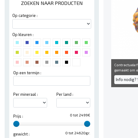
ZOEKEN NAAR PRODUCTEN
Op categorie :
Op kleuren :
Contractuele fo
gemaakt om een
Op een termijn :
Info nodig? 
Per mineraal :
Per land :
0 tot 2499€
Prijs :
0 tot 24620gr.
gewicht :