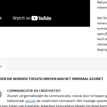
Natura
intere
Het Y
minera
exempl
specif
kunt o
mensel
begrij
IE
DEN DIE WORDEN TOEGESCHREVEN AAN HET MINERAAL AZURIET
COMMUNICATIE EN CREATIVITEIT
Azuriet vergemakkelijkt de communicatie, vooral door te helpen g
bekend dat
azuriet
de creativiteit stimuleert. Het moedigt openh
is een steen van inspiratie, waardoor innovatieve ideeën tot bloei k