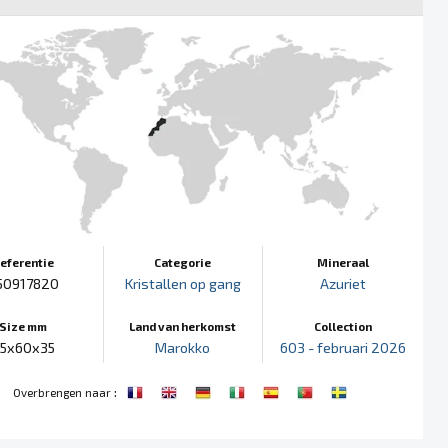
eferentie
Categorie
Mineraal
50917820
Kristallen op gang
Azuriet
Size mm
Land van herkomst
Collection
5x60x35
Marokko
603 - februari 2026
:
Overbrengen naar