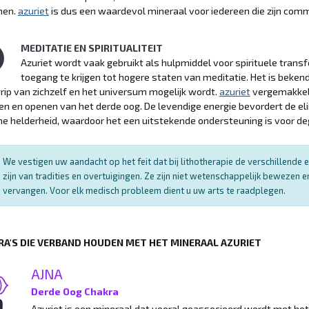
nen.
azuriet
is dus een waardevol mineraal voor iedereen die zijn commun
MEDITATIE EN SPIRITUALITEIT
Azuriet wordt vaak gebruikt als hulpmiddel voor spirituele tran
toegang te krijgen tot hogere staten van meditatie. Het is bekend
rip van zichzelf en het universum mogelijk wordt.
azuriet
vergemakkelij
en en openen van het derde oog. De levendige energie bevordert de e
e helderheid, waardoor het een uitstekende ondersteuning is voor deg
We vestigen uw aandacht op het feit dat bij lithotherapie de verschillend
zijn van tradities en overtuigingen. Ze zijn niet wetenschappelijk bewezen
vervangen. Voor elk medisch probleem dient u uw arts te raadplegen.
RA'S DIE VERBAND HOUDEN MET HET MINERAAL AZURIET
AJNA
Derde Oog Chakra
Azuriet is een mineraal dat vooral geassocieerd wordt met he