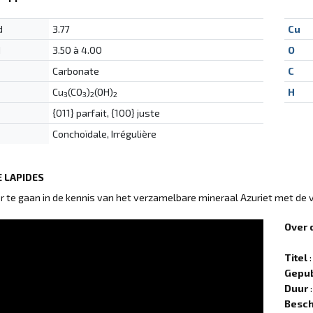
d
3.77
Cu
d
3.50 à 4.00
O
Carbonate
C
Cu
(CO
)
(OH)
H
3
3
2
2
{011} parfait, {100} juste
Conchoïdale, Irrégulière
 LAPIDES
 te gaan in de kennis van het verzamelbare mineraal Azuriet met de
Over 
Titel
:
Gepub
Duur
:
Besch