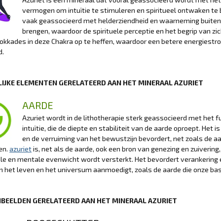
vermogen om intuïtie te stimuleren en spiritueel ontwaken te b
vaak geassocieerd met helderziendheid en waarneming buiten
brengen, waardoor de spirituele perceptie en het begrip van zi
okkades in deze Chakra op te heffen, waardoor een betere energiest
d.
IJKE ELEMENTEN GERELATEERD AAN HET MINERAAL AZURIET
AARDE
Azuriet wordt in de lithotherapie sterk geassocieerd met het 
intuïtie, die de diepte en stabiliteit van de aarde oproept. Het
en de verruiming van het bewustzijn bevordert, net zoals de aa
en.
azuriet
is, net als de aarde, ook een bron van genezing en zuiver
e en mentale evenwicht wordt versterkt. Het bevordert verankering en
n het leven en het universum aanmoedigt, zoals de aarde die onze basi
BEELDEN GERELATEERD AAN HET MINERAAL AZURIET