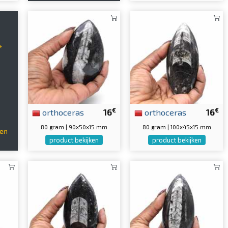
*
€
€
orthoceras
16
orthoceras
16
80 gram | 90x50x15 mm
80 gram | 100x45x15 mm
len
product bekijken
product bekijken