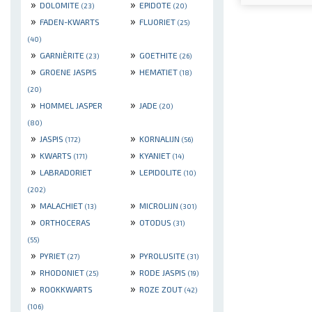
»
»
DOLOMITE
EPIDOTE
(23)
(20)
»
»
FADEN-KWARTS
FLUORIET
(25)
(40)
»
»
GARNIÈRITE
GOETHITE
(23)
(26)
»
»
GROENE JASPIS
HEMATIET
(18)
(20)
»
»
HOMMEL JASPER
JADE
(20)
(80)
»
»
JASPIS
KORNALIJN
(172)
(56)
»
»
KWARTS
KYANIET
(171)
(14)
»
»
LABRADORIET
LEPIDOLITE
(10)
(202)
»
»
MALACHIET
MICROLIJN
(13)
(301)
»
»
ORTHOCERAS
OTODUS
(31)
(55)
»
»
PYRIET
PYROLUSITE
(27)
(31)
»
»
RHODONIET
RODE JASPIS
(25)
(19)
»
»
ROOKKWARTS
ROZE ZOUT
(42)
(106)