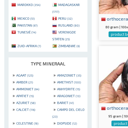
MAROKKO
MADAGASKAR
(354)
(1717)
orthocera
MEXICO
PERU
(51)
(32)
PAKISTAN
RUSLAND
(67)
(80)
80 gram | 10
TUNESIË
VERENIGDE
(14)
product b
STATEN
(25)
ZUID-AFRIKA
ZIMBABWE
(7)
(6)
TYPE MINERAAL
»
»
AGAAT
AMAZONIET
(125)
(35)
»
»
AMBER
AMETHIST
(21)
(100)
»
»
AMMONIET
ANHYDRITE
(64)
(15)
»
»
APATIET
ARAGONIET
(15)
(13)
»
»
AZURIET
BARIET
(58)
(41)
orthocera
»
»
CALCIET
CAMPO DEL CIELO
(116)
95 gram | 1
(23)
»
»
CELESTINE
DIOPSIDE
product 
(19)
(12)