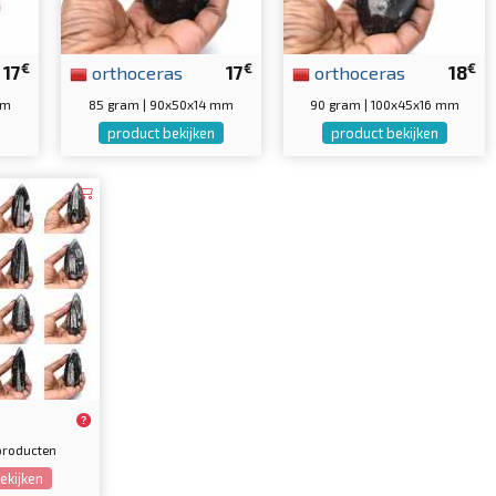
€
€
€
17
orthoceras
17
orthoceras
18
mm
85 gram | 90x50x14 mm
90 gram | 100x45x16 mm
product bekijken
product bekijken
6 producten
ekijken