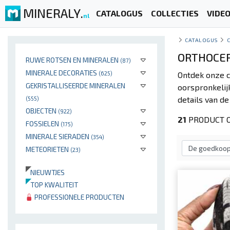
MINERALY.
CATALOGUS
COLLECTIES
VIDE
nl
CATALOGUS
ORTHOCER
RUWE ROTSEN EN MINERALEN
(87)
MINERALE DECORATIES
(625)
Ontdek onze c
GEKRISTALLISEERDE MINERALEN
oorspronkelij
details van d
(555)
OBJECTEN
(922)
21
PRODUCT O
FOSSIELEN
(175)
MINERALE SIERADEN
(354)
METEORIETEN
(23)
NIEUWTJES
TOP KWALITEIT
PROFESSIONELE PRODUCTEN