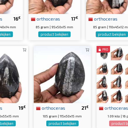
€
€
s
16
orthoceras
17
orthoceras
0x40x14 mm
85 gram | 95x50x15 mm
85 gram | 110x45x12 
ekijken
product bekijken
product bekijken
PRO
€
€
s
19
orthoceras
21
orthoceras
00x55x15 mm
105 gram | 115x50x15 mm
1.09 kilo | 1
bekijken
product bekijken
product b