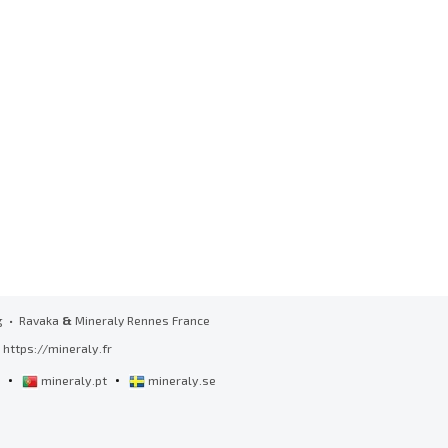
g
• Ravaka
&
Mineraly Rennes France
https://mineraly.fr
•
•
l
mineraly.pt
mineraly.se