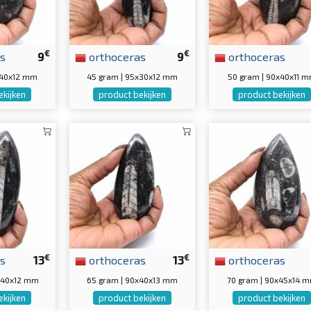
€
€
s
9
orthoceras
9
orthoceras
x40x12 mm
45 gram | 95x30x12 mm
50 gram | 90x40x11 
ekijken
product bekijken
product bekijken
€
€
s
13
orthoceras
13
orthoceras
5x40x12 mm
65 gram | 90x40x13 mm
70 gram | 90x45x14 
ekijken
product bekijken
product bekijken