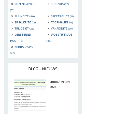
»
»
ROZENKWARTS
SEPTARIA
(26)
(57)
»
»
SHUNGITE
SPECTROLIET
(80)
(11)
»
»
SPHALERITE
TOERMALIJN
(15)
(99)
»
»
TRILOBIET
VANADINITE
(25)
(39)
»
»
VERSTEEND
WOESTIJNROOS
HOUT
(12)
(35)
»
ZEBRA JASPIS
(27)
BLOG - NIEUWS
VRIJDAG 19 JUNI
2026