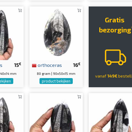
Gratis
bezorging
€
€
s
15
orthoceras
16
5x40x14 mm
80 gram | 90x50x15 mm
vanaf
149€
bestel
ekijken
product bekijken