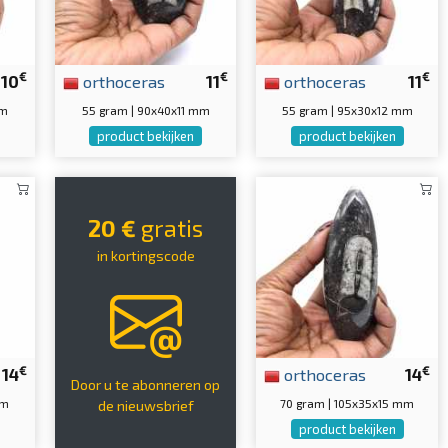
€
€
€
10
orthoceras
11
orthoceras
11
mm
55 gram | 90x40x11 mm
55 gram | 95x30x12 mm
product bekijken
product bekijken
20 €
gratis
in kortingscode
€
€
14
orthoceras
14
Door u te abonneren op
mm
70 gram | 105x35x15 mm
de nieuwsbrief
product bekijken