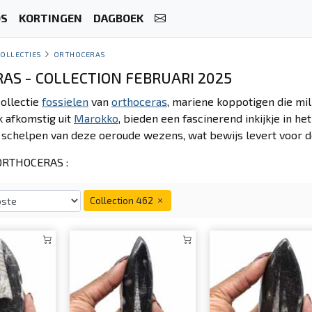
OS
KORTINGEN
DAGBOEK
COLLECTIES
ORTHOCERAS
AS - COLLECTION FEBRUARI 2025
ollectie
fossielen
van
orthoceras
, mariene koppotigen die mi
k afkomstig uit
Marokko
, bieden een fascinerend inkijkje in h
e schelpen van deze oeroude wezens, wat bewijs levert voor de
RTHOCERAS :
Collection 462