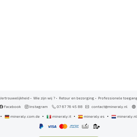
Vertrouwelijkheid
•
Wie zijn wij ?
•
Retour en bezorging
•
Professionele toegan
Facebook
Instagram
07 67 76 45 88
contact@mineraly.nl
•
•
•
•
mineraly.com.de
mineraly.it
mineraly.es
mineraly.n