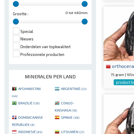
0 tot 460mm
Grootte :
Special
Nieuws
Onderdelen van topkwaliteit
Professionele producten
orthocera
75 gram | 10
MINERALEN PER LAND
product b
AFGHANISTAN
ARGENTINIË
(23)
(44)
BRAZILIË
CONGO-
(129)
KINSHASA
(18)
DOMINICAANSE
SPANJE
(48)
REPUBLIEK
(8)
INDONESIË
LITOUWEN
(84)
(21)