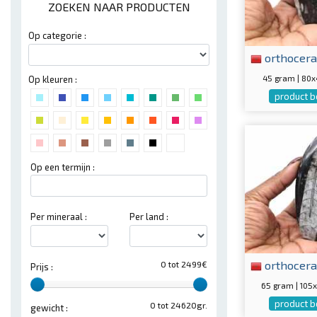
ZOEKEN NAAR PRODUCTEN
Op categorie :
orthocera
45 gram | 80
Op kleuren :
product b
Op een termijn :
Per mineraal :
Per land :
orthocera
0 tot 2499€
Prijs :
65 gram | 10
product b
0 tot 24620gr.
gewicht :