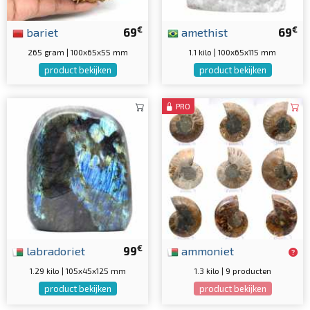
€
€
bariet
69
amethist
69
265 gram | 100x65x55 mm
1.1 kilo | 100x65x115 mm
product bekijken
product bekijken
PRO
€
labradoriet
99
ammoniet
1.29 kilo | 105x45x125 mm
1.3 kilo | 9 producten
product bekijken
product bekijken