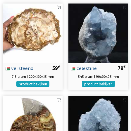
€
€
versteend
59
celestine
79
915 gram | 200x160x15 mm
545 gram | 90x60x65 mm
product bekijken
product bekijken