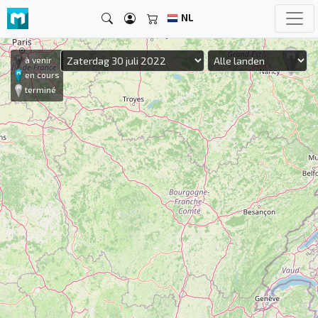
NL
à venir
en cours
terminé