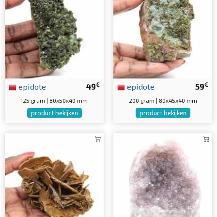
€
€
epidote
49
epidote
59
125 gram | 80x50x40 mm
200 gram | 80x45x40 mm
product bekijken
product bekijken