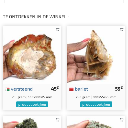
TE ONTDEKKEN IN DE WINKEL :
€
€
versteend
45
bariet
59
715 gram | 160x160x15 mm
250 gram | 100x55x75 mm
product bekijken
product bekijken