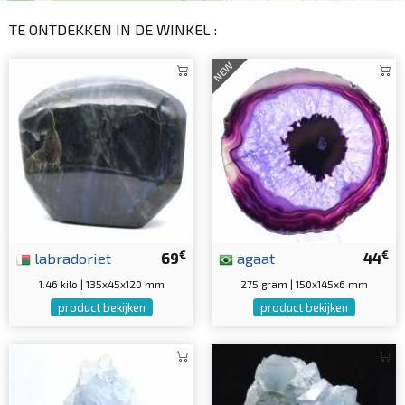
TE ONTDEKKEN IN DE WINKEL :
NEW
€
€
labradoriet
69
agaat
44
1.46 kilo | 135x45x120 mm
275 gram | 150x145x6 mm
product bekijken
product bekijken