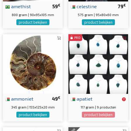
€
€
amethist
59
celestine
79
800 gram | 90x95x105 mm
575 gram | 95x80x60 mm
product bekijken
product bekijken
PRO
€
ammoniet
49
apatiet
345 gram | 155x125x20 mm
117 gram | 9 producten
product bekijken
product bekijken