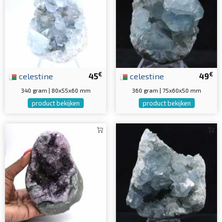
€
€
celestine
45
celestine
49
340 gram | 80x55x60 mm
360 gram | 75x60x50 mm
product bekijken
product bekijken