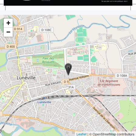
+
−
Leaflet
| © OpenStreetMap contributors