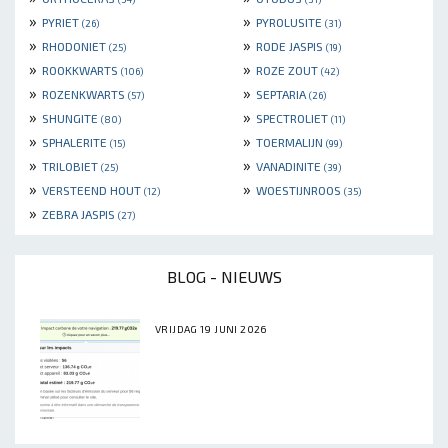
»
»
PYRIET
PYROLUSITE
(26)
(31)
»
»
RHODONIET
RODE JASPIS
(25)
(19)
»
»
ROOKKWARTS
ROZE ZOUT
(106)
(42)
»
»
ROZENKWARTS
SEPTARIA
(57)
(26)
»
»
SHUNGITE
SPECTROLIET
(80)
(11)
»
»
SPHALERITE
TOERMALIJN
(15)
(99)
»
»
TRILOBIET
VANADINITE
(25)
(39)
»
»
VERSTEEND HOUT
WOESTIJNROOS
(12)
(35)
»
ZEBRA JASPIS
(27)
BLOG - NIEUWS
VRIJDAG 19 JUNI 2026