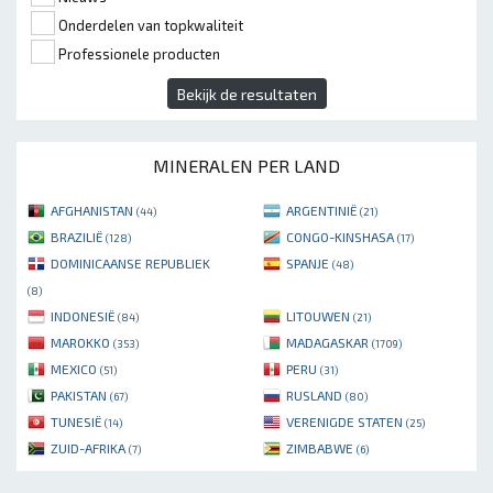
Onderdelen van topkwaliteit
Professionele producten
Bekijk de resultaten
MINERALEN PER LAND
AFGHANISTAN
ARGENTINIË
(44)
(21)
BRAZILIË
CONGO-KINSHASA
(128)
(17)
DOMINICAANSE REPUBLIEK
SPANJE
(48)
(8)
INDONESIË
LITOUWEN
(84)
(21)
MAROKKO
MADAGASKAR
(353)
(1709)
MEXICO
PERU
(51)
(31)
PAKISTAN
RUSLAND
(67)
(80)
TUNESIË
VERENIGDE STATEN
(14)
(25)
ZUID-AFRIKA
ZIMBABWE
(7)
(6)