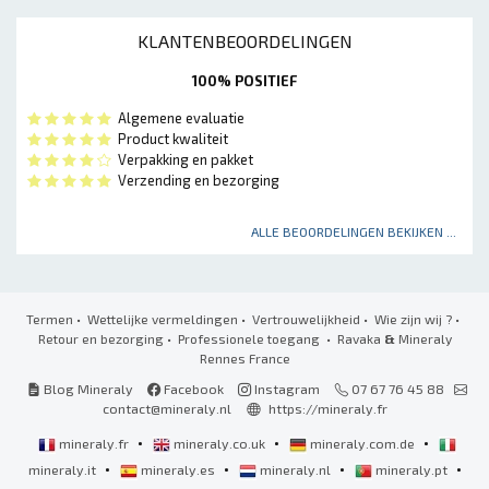
KLANTENBEOORDELINGEN
100% POSITIEF
Algemene evaluatie
Product kwaliteit
Verpakking en pakket
Verzending en bezorging
ALLE BEOORDELINGEN BEKIJKEN ...
Termen
•
Wettelijke vermeldingen
•
Vertrouwelijkheid
•
Wie zijn wij ?
•
Retour en bezorging
•
Professionele toegang
• Ravaka
&
Mineraly
Rennes France
Blog Mineraly
Facebook
Instagram
07 67 76 45 88
contact@mineraly.nl
https://mineraly.fr
•
•
•
mineraly.fr
mineraly.co.uk
mineraly.com.de
•
•
•
•
mineraly.it
mineraly.es
mineraly.nl
mineraly.pt