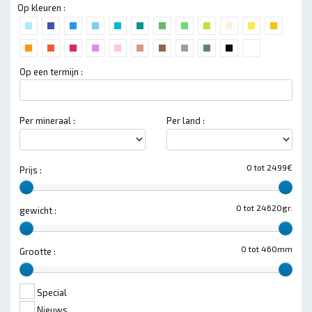
Op kleuren :
Op een termijn :
Per mineraal :
Per land :
0 tot 2499€
Prijs :
0 tot 24620gr.
gewicht :
0 tot 460mm
Grootte :
Special
Nieuws