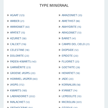
TYPE MINERAAL
»
»
AGAAT
AMAZONIET
(125)
(35)
»
»
AMBER
AMETHIST
(21)
(99)
»
»
AMMONIET
ANHYDRITE
(63)
(15)
»
»
APATIET
ARAGONIET
(15)
(13)
»
»
AZURIET
BARIET
(58)
(41)
»
»
CALCIET
CAMPO DEL CIELO
(116)
(21)
»
»
CELESTINE
DIOPSIDE
(18)
(12)
»
»
DOLOMITE
EPIDOTE
(23)
(20)
»
»
FADEN-KWARTS
FLUORIET
(40)
(25)
»
»
GARNIÈRITE
GOETHITE
(23)
(26)
»
»
GROENE JASPIS
HEMATIET
(20)
(18)
»
»
HOMMEL JASPER
JADE
(80)
(20)
»
»
JASPIS
KORNALIJN
(172)
(56)
»
»
KWARTS
KYANIET
(165)
(14)
»
»
LABRADORIET
LEPIDOLITE
(202)
(10)
»
»
MALACHIET
MICROLIJN
(12)
(301)
»
»
ORTHOCERAS
OTODUS
(54)
(31)