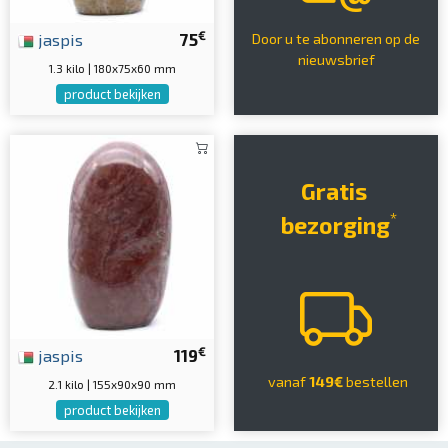
€
jaspis
75
Door u te abonneren op de
nieuwsbrief
1.3 kilo | 180x75x60 mm
product bekijken
Gratis
*
bezorging
€
jaspis
119
vanaf
149€
bestellen
2.1 kilo | 155x90x90 mm
product bekijken