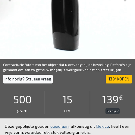
Contractuele foto's van het object dat u ontvangt bij de bestelling. De foto's zijn
gemaakt om een ​​zo getrouw mogelijke weergave van het object te krijgen.
Info nodig? Stel een vraag
139
KOPEN
€
500
15
139
€
gram
cm
För dyr ?
Deze gepolijste gouden
obsidiaan
, afkomstig uit
Mexico
, heeft een
vrije vorm, waardoor elk stuk volledig uniek is.