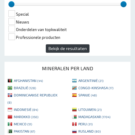
Special
Nieuws
Onderdelen van topkwaliteit
Professionele producten
Bekijk de resultaten
MINERALEN PER LAND
AFGHANISTAN
ARGENTINIË
(44)
(21)
BRAZILIË
CONGO-KINSHASA
(128)
(17)
DOMINICAANSE REPUBLIEK
SPANJE
(48)
(8)
INDONESIË
LITOUWEN
(84)
(21)
MAROKKO
MADAGASKAR
(350)
(1704)
MEXICO
PERU
(51)
(31)
PAKISTAN
RUSLAND
(67)
(80)