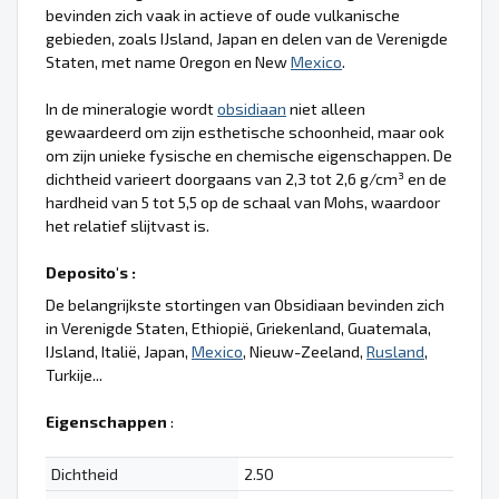
bevinden zich vaak in actieve of oude vulkanische
gebieden, zoals IJsland, Japan en delen van de Verenigde
Staten, met name Oregon en New
Mexico
.
In de mineralogie wordt
obsidiaan
niet alleen
gewaardeerd om zijn esthetische schoonheid, maar ook
om zijn unieke fysische en chemische eigenschappen. De
dichtheid varieert doorgaans van 2,3 tot 2,6 g/cm³ en de
hardheid van 5 tot 5,5 op de schaal van Mohs, waardoor
het relatief slijtvast is.
Deposito's :
De belangrijkste stortingen van Obsidiaan bevinden zich
in Verenigde Staten, Ethiopië, Griekenland, Guatemala,
IJsland, Italië, Japan,
Mexico
, Nieuw-Zeeland,
Rusland
,
Turkije...
Eigenschappen
:
Dichtheid
2.50