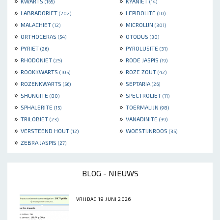
»
»
KWARTS
KYANIET
(165)
(14)
»
»
LABRADORIET
LEPIDOLITE
(202)
(10)
»
»
MALACHIET
MICROLIJN
(12)
(301)
»
»
ORTHOCERAS
OTODUS
(54)
(30)
»
»
PYRIET
PYROLUSITE
(26)
(31)
»
»
RHODONIET
RODE JASPIS
(25)
(19)
»
»
ROOKKWARTS
ROZE ZOUT
(105)
(42)
»
»
ROZENKWARTS
SEPTARIA
(56)
(26)
»
»
SHUNGITE
SPECTROLIET
(80)
(11)
»
»
SPHALERITE
TOERMALIJN
(15)
(98)
»
»
TRILOBIET
VANADINITE
(23)
(39)
»
»
VERSTEEND HOUT
WOESTIJNROOS
(12)
(35)
»
ZEBRA JASPIS
(27)
BLOG - NIEUWS
VRIJDAG 19 JUNI 2026