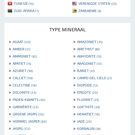
TUNESIË
VERENIGDE STATEN
(14)
(25)
ZUID-AFRIKA
ZIMBABWE
(7)
(6)
TYPE MINERAAL
»
»
AGAAT
AMAZONIET
(125)
(35)
»
»
AMBER
AMETHIST
(21)
(99)
»
»
AMMONIET
ANHYDRITE
(62)
(15)
»
»
APATIET
ARAGONIET
(15)
(13)
»
»
AZURIET
BARIET
(58)
(41)
»
»
CALCIET
CAMPO DEL CIELO
(116)
(21)
»
»
CELESTINE
DIOPSIDE
(18)
(12)
»
»
DOLOMITE
EPIDOTE
(23)
(20)
»
»
FADEN-KWARTS
FLUORIET
(40)
(25)
»
»
GARNIÈRITE
GOETHITE
(23)
(26)
»
»
GROENE JASPIS
HEMATIET
(20)
(18)
»
»
HOMMEL JASPER
JADE
(80)
(20)
»
»
JASPIS
KORNALIJN
(172)
(56)