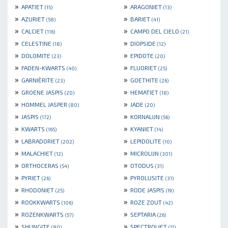
»
»
APATIET
ARAGONIET
(15)
(13)
»
»
AZURIET
BARIET
(58)
(41)
»
»
CALCIET
CAMPO DEL CIELO
(116)
(21)
»
»
CELESTINE
DIOPSIDE
(18)
(12)
»
»
DOLOMITE
EPIDOTE
(23)
(20)
»
»
FADEN-KWARTS
FLUORIET
(40)
(25)
»
»
GARNIÈRITE
GOETHITE
(23)
(26)
»
»
GROENE JASPIS
HEMATIET
(20)
(18)
»
»
HOMMEL JASPER
JADE
(80)
(20)
»
»
JASPIS
KORNALIJN
(172)
(56)
»
»
KWARTS
KYANIET
(165)
(14)
»
»
LABRADORIET
LEPIDOLITE
(202)
(10)
»
»
MALACHIET
MICROLIJN
(12)
(301)
»
»
ORTHOCERAS
OTODUS
(54)
(31)
»
»
PYRIET
PYROLUSITE
(26)
(31)
»
»
RHODONIET
RODE JASPIS
(25)
(19)
»
»
ROOKKWARTS
ROZE ZOUT
(106)
(42)
»
»
ROZENKWARTS
SEPTARIA
(57)
(26)
»
»
SHUNGITE
SPECTROLIET
(80)
(11)