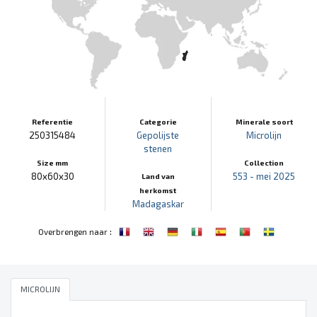
Referentie
Categorie
Minerale soort
250315484
Gepolijste
Microlijn
stenen
Size mm
Collection
80x60x30
553 - mei 2025
Land van
herkomst
Madagaskar
:
Overbrengen naar
MICROLIJN