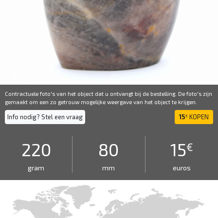
Contractuele foto's van het object dat u ontvangt bij de bestelling. De foto's zijn
gemaakt om een ​​zo getrouw mogelijke weergave van het object te krijgen.
Info nodig? Stel een vraag
15
KOPEN
€
220
80
15
€
gram
mm
euros