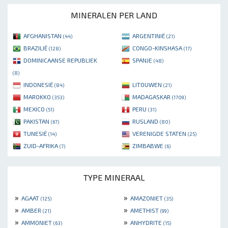
MINERALEN PER LAND
AFGHANISTAN
ARGENTINIË
(44)
(21)
BRAZILIË
CONGO-KINSHASA
(128)
(17)
DOMINICAANSE REPUBLIEK
SPANJE
(48)
(8)
INDONESIË
LITOUWEN
(84)
(21)
MAROKKO
MADAGASKAR
(353)
(1709)
MEXICO
PERU
(51)
(31)
PAKISTAN
RUSLAND
(67)
(80)
TUNESIË
VERENIGDE STATEN
(14)
(25)
ZUID-AFRIKA
ZIMBABWE
(7)
(6)
TYPE MINERAAL
»
»
AGAAT
AMAZONIET
(125)
(35)
»
»
AMBER
AMETHIST
(21)
(99)
»
»
AMMONIET
ANHYDRITE
(63)
(15)