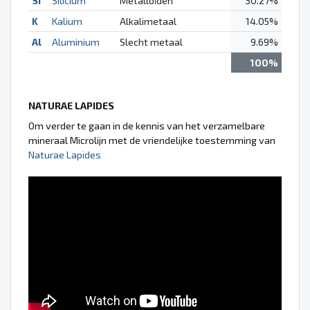
Si
Silicium
Metalloïden
30.27%
K
Kalium
Alkalimetaal
14.05%
Al
Aluminium
Slecht metaal
9.69%
100%
NATURAE LAPIDES
Om verder te gaan in de kennis van het verzamelbare
mineraal Microlijn met de vriendelijke toestemming van
Naturae Lapides