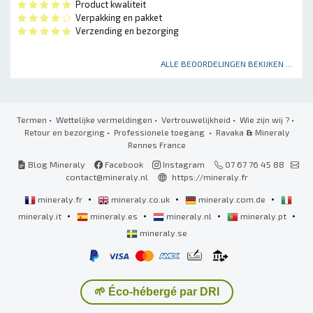
Product kwaliteit
Verpakking en pakket
Verzending en bezorging
ALLE BEOORDELINGEN BEKIJKEN ...
Termen
•
Wettelijke vermeldingen
•
Vertrouwelijkheid
•
Wie zijn wij ?
•
Retour en bezorging
•
Professionele toegang
• Ravaka
&
Mineraly
Rennes France
Blog Mineraly
Facebook
Instagram
07 67 76 45 88
contact@mineraly.nl
https://mineraly.fr
•
•
•
mineraly.fr
mineraly.co.uk
mineraly.com.de
•
•
•
•
mineraly.it
mineraly.es
mineraly.nl
mineraly.pt
mineraly.se
🌱 Éco-hébergé par DRI