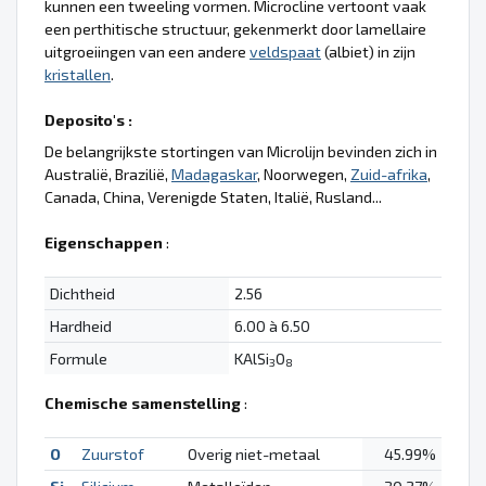
kunnen een tweeling vormen. Microcline vertoont vaak
een perthitische structuur, gekenmerkt door lamellaire
uitgroeiingen van een andere
veldspaat
(albiet) in zijn
kristallen
.
Deposito's :
De belangrijkste stortingen van Microlijn bevinden zich in
Australië, Brazilië,
Madagaskar
, Noorwegen,
Zuid-afrika
,
Canada, China, Verenigde Staten, Italië, Rusland...
Eigenschappen
:
Dichtheid
2.56
Hardheid
6.00 à 6.50
Formule
KAlSi
O
3
8
Chemische samenstelling
:
O
Zuurstof
Overig niet-metaal
45.99%