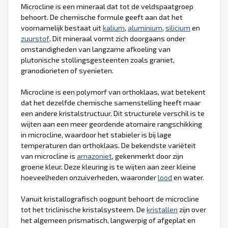
Microcline is een mineraal dat tot de veldspaatgroep
behoort. De chemische formule geeft aan dat het
voornamelijk bestaat uit
kalium
,
aluminium
,
silicium
en
zuurstof
. Dit mineraal vormt zich doorgaans onder
omstandigheden van langzame afkoeling van
plutonische stollingsgesteenten zoals graniet,
granodiorieten of syenieten.
Microcline is een polymorf van orthoklaas, wat betekent
dat het dezelfde chemische samenstelling heeft maar
een andere kristalstructuur. Dit structurele verschil is te
wijten aan een meer geordende atomaire rangschikking
in microcline, waardoor het stabieler is bij lage
temperaturen dan orthoklaas. De bekendste variëteit
van microcline is
amazoniet
, gekenmerkt door zijn
groene kleur. Deze kleuring is te wijten aan zeer kleine
hoeveelheden onzuiverheden, waaronder
lood
en water.
Vanuit kristallografisch oogpunt behoort de microcline
tot het triclinische kristalsysteem. De
kristallen
zijn over
het algemeen prismatisch, langwerpig of afgeplat en