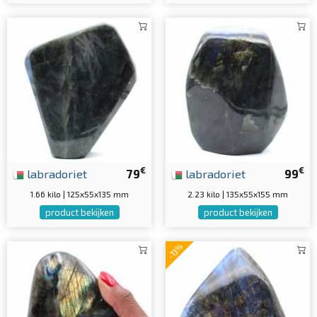
€
€
labradoriet
79
labradoriet
99
1.66 kilo | 125x55x135 mm
2.23 kilo | 135x55x155 mm
product bekijken
product bekijken
-13%