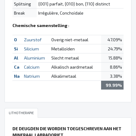
Splitsing
{001} parfait, {010} bon, {110} distinct
Break
Irrégulière, Conchoïdale
Chemische samenstelling
:
O
Zuurstof
Overig niet-metaal
47.09%
Si
Silicium
Metalloïden
24.79%
Al
Aluminium
Slecht metaal
15.88%
Ca
Calcium
Alkalisch aardmetaal
8.86%
Na
Natrium
Alkalimetaal
3.38%
99.99%
LITHOTHERAPIE
DE DEUGDEN DIE WORDEN TOEGESCHREVEN AAN HET
MINERAAL LABRADORIET