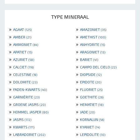
TYPE MINERAAL
»
»
AGAAT
AMAZONIET
(125)
(35)
»
»
AMBER
AMETHIST
(21)
(100)
»
»
AMMONIET
ANHYDRITE
(64)
(15)
»
»
APATIET
ARAGONIET
(15)
(13)
»
»
AZURIET
BARIET
(58)
(41)
»
»
CALCIET
CAMPO DEL CIELO
(116)
(22)
»
»
CELESTINE
DIOPSIDE
(19)
(12)
»
»
DOLOMITE
EPIDOTE
(23)
(20)
»
»
FADEN-KWARTS
FLUORIET
(40)
(25)
»
»
GARNIÈRITE
GOETHITE
(23)
(26)
»
»
GROENE JASPIS
HEMATIET
(20)
(18)
»
»
HOMMEL JASPER
JADE
(80)
(20)
»
»
JASPIS
KORNALIJN
(172)
(56)
»
»
KWARTS
KYANIET
(171)
(14)
»
»
LABRADORIET
LEPIDOLITE
(202)
(10)