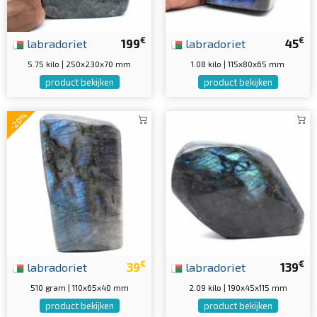
€
€
labradoriet
199
labradoriet
45
5.75 kilo | 250x230x70 mm
1.08 kilo | 115x80x65 mm
product bekijken
product bekijken
-20%
€
€
labradoriet
39
labradoriet
139
510 gram | 110x65x40 mm
2.09 kilo | 190x45x115 mm
product bekijken
product bekijken