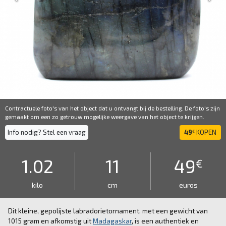
Contractuele foto's van het object dat u ontvangt bij de bestelling. De foto's zijn
gemaakt om een ​​zo getrouw mogelijke weergave van het object te krijgen.
Info nodig? Stel een vraag
49
KOPEN
€
1.02
11
49
€
kilo
cm
euros
Dit kleine, gepolijste labradorietornament, met een gewicht van
1015 gram en afkomstig uit
Madagaskar
, is een authentiek en