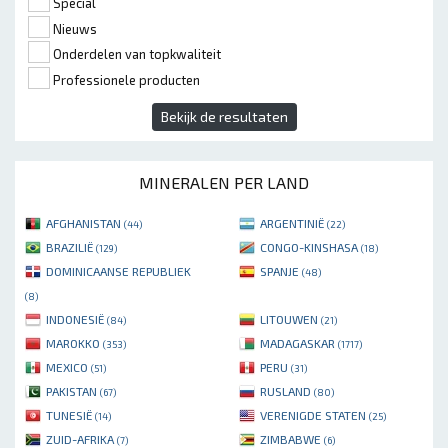
Special
Nieuws
Onderdelen van topkwaliteit
Professionele producten
Bekijk de resultaten
MINERALEN PER LAND
AFGHANISTAN
ARGENTINIË
(44)
(22)
BRAZILIË
CONGO-KINSHASA
(129)
(18)
DOMINICAANSE REPUBLIEK
SPANJE
(48)
(8)
INDONESIË
LITOUWEN
(84)
(21)
MAROKKO
MADAGASKAR
(353)
(1717)
MEXICO
PERU
(51)
(31)
PAKISTAN
RUSLAND
(67)
(80)
TUNESIË
VERENIGDE STATEN
(14)
(25)
ZUID-AFRIKA
ZIMBABWE
(7)
(6)