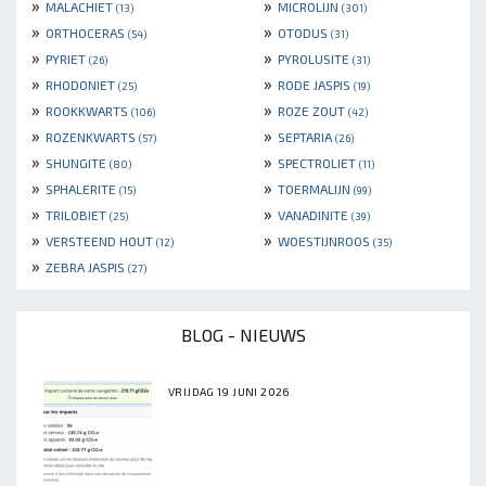
»
»
MALACHIET
MICROLIJN
(13)
(301)
»
»
ORTHOCERAS
OTODUS
(54)
(31)
»
»
PYRIET
PYROLUSITE
(26)
(31)
»
»
RHODONIET
RODE JASPIS
(25)
(19)
»
»
ROOKKWARTS
ROZE ZOUT
(106)
(42)
»
»
ROZENKWARTS
SEPTARIA
(57)
(26)
»
»
SHUNGITE
SPECTROLIET
(80)
(11)
»
»
SPHALERITE
TOERMALIJN
(15)
(99)
»
»
TRILOBIET
VANADINITE
(25)
(39)
»
»
VERSTEEND HOUT
WOESTIJNROOS
(12)
(35)
»
ZEBRA JASPIS
(27)
BLOG - NIEUWS
VRIJDAG 19 JUNI 2026