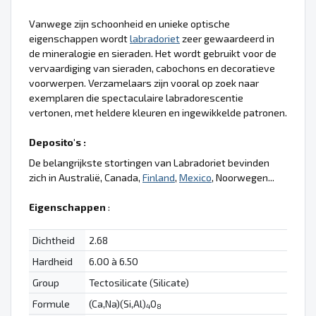
Vanwege zijn schoonheid en unieke optische
eigenschappen wordt
labradoriet
zeer gewaardeerd in
de mineralogie en sieraden. Het wordt gebruikt voor de
vervaardiging van sieraden, cabochons en decoratieve
voorwerpen. Verzamelaars zijn vooral op zoek naar
exemplaren die spectaculaire labradorescentie
vertonen, met heldere kleuren en ingewikkelde patronen.
Deposito's :
De belangrijkste stortingen van Labradoriet bevinden
zich in Australië, Canada,
Finland
,
Mexico
, Noorwegen...
Eigenschappen
:
Dichtheid
2.68
Hardheid
6.00 à 6.50
Group
Tectosilicate (Silicate)
Formule
(Ca,Na)(Si,Al)
O
4
8