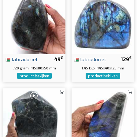
€
€
labradoriet
49
labradoriet
129
720 gram | 115x80x50 mm
1.45 kilo | 145x40x125 mm
product bekijken
product bekijken