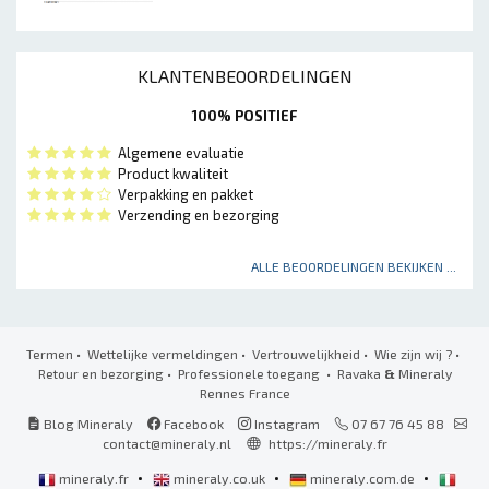
KLANTENBEOORDELINGEN
100% POSITIEF
Algemene evaluatie
Product kwaliteit
Verpakking en pakket
Verzending en bezorging
ALLE BEOORDELINGEN BEKIJKEN ...
Termen
•
Wettelijke vermeldingen
•
Vertrouwelijkheid
•
Wie zijn wij ?
•
Retour en bezorging
•
Professionele toegang
• Ravaka
&
Mineraly
Rennes France
Blog Mineraly
Facebook
Instagram
07 67 76 45 88
contact@mineraly.nl
https://mineraly.fr
•
•
•
mineraly.fr
mineraly.co.uk
mineraly.com.de