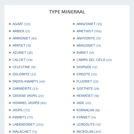
TYPE MINERAAL
»
»
AGAAT
AMAZONIET
(125)
(35)
»
»
AMBER
AMETHIST
(21)
(100)
»
»
AMMONIET
ANHYDRITE
(64)
(15)
»
»
APATIET
ARAGONIET
(15)
(13)
»
»
AZURIET
BARIET
(58)
(41)
»
»
CALCIET
CAMPO DEL CIELO
(116)
(23)
»
»
CELESTINE
DIOPSIDE
(19)
(12)
»
»
DOLOMITE
EPIDOTE
(23)
(20)
»
»
FADEN-KWARTS
FLUORIET
(40)
(25)
»
»
GARNIÈRITE
GOETHITE
(23)
(26)
»
»
GROENE JASPIS
HEMATIET
(20)
(18)
»
»
HOMMEL JASPER
JADE
(80)
(20)
»
»
JASPIS
KORNALIJN
(172)
(56)
»
»
KWARTS
KYANIET
(171)
(14)
»
»
LABRADORIET
LEPIDOLITE
(202)
(10)
»
»
MALACHIET
MICROLIJN
(13)
(301)