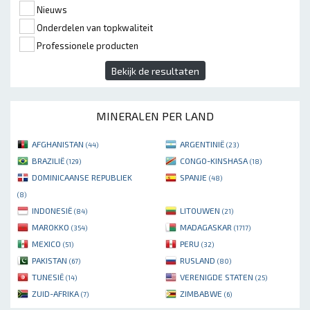
Nieuws
Onderdelen van topkwaliteit
Professionele producten
Bekijk de resultaten
MINERALEN PER LAND
AFGHANISTAN
ARGENTINIË
(44)
(23)
BRAZILIË
CONGO-KINSHASA
(129)
(18)
DOMINICAANSE REPUBLIEK
SPANJE
(48)
(8)
INDONESIË
LITOUWEN
(84)
(21)
MAROKKO
MADAGASKAR
(354)
(1717)
MEXICO
PERU
(51)
(32)
PAKISTAN
RUSLAND
(67)
(80)
TUNESIË
VERENIGDE STATEN
(14)
(25)
ZUID-AFRIKA
ZIMBABWE
(7)
(6)