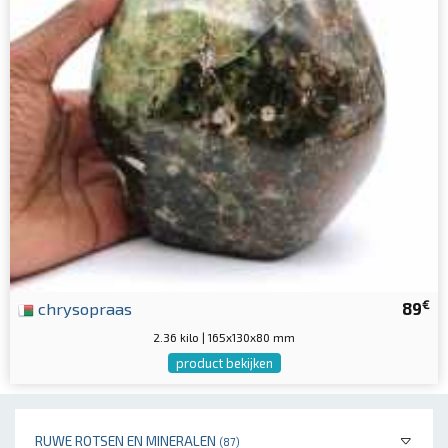
€
chrysopraas
89
2.36 kilo | 165x130x80 mm
product bekijken
RUWE ROTSEN EN MINERALEN
(87)