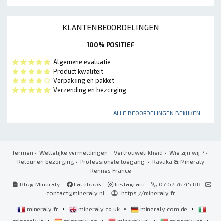
KLANTENBEOORDELINGEN
100% POSITIEF
Algemene evaluatie
Product kwaliteit
Verpakking en pakket
Verzending en bezorging
ALLE BEOORDELINGEN BEKIJKEN ...
Termen
•
Wettelijke vermeldingen
•
Vertrouwelijkheid
•
Wie zijn wij ?
•
Retour en bezorging
•
Professionele toegang
• Ravaka
&
Mineraly
Rennes France
Blog Mineraly
Facebook
Instagram
07 67 76 45 88
contact@mineraly.nl
https://mineraly.fr
•
•
•
mineraly.fr
mineraly.co.uk
mineraly.com.de
•
•
•
•
mineraly.it
mineraly.es
mineraly.nl
mineraly.pt