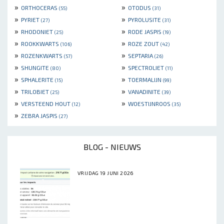
»
»
ORTHOCERAS
OTODUS
(55)
(31)
»
»
PYRIET
PYROLUSITE
(27)
(31)
»
»
RHODONIET
RODE JASPIS
(25)
(19)
»
»
ROOKKWARTS
ROZE ZOUT
(106)
(42)
»
»
ROZENKWARTS
SEPTARIA
(57)
(26)
»
»
SHUNGITE
SPECTROLIET
(80)
(11)
»
»
SPHALERITE
TOERMALIJN
(15)
(99)
»
»
TRILOBIET
VANADINITE
(25)
(39)
»
»
VERSTEEND HOUT
WOESTIJNROOS
(12)
(35)
»
ZEBRA JASPIS
(27)
BLOG - NIEUWS
VRIJDAG 19 JUNI 2026