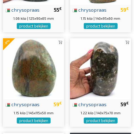
€
€
chrysopraas
55
chrysopraas
59
1.06 kilo | 125x90x65 mm
1.15 kilo | 140x95x60 mm
product bekijken
product bekijken
-9%
€
€
chrysopraas
59
chrysopraas
59
1.15 kilo | 145x115x50 mm
1.22 kilo | 140x75x70 mm
product bekijken
product bekijken