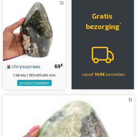
Gratis
*
bezorging
€
chrysopraas
69
vanaf
149€
bestellen
1.48 kilo | 165x105x60 mm
product bekijken