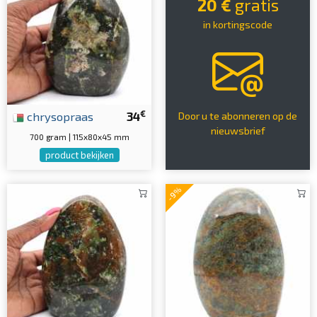
20 €
gratis
in kortingscode
€
chrysopraas
34
Door u te abonneren op de
nieuwsbrief
700 gram | 115x80x45 mm
product bekijken
-9%