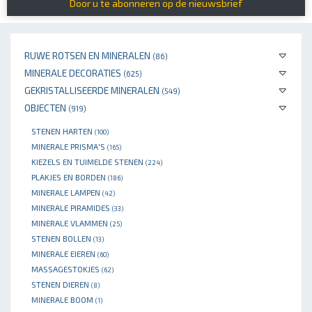
Door u te abonneren op de nieuwsbrief
RUWE ROTSEN EN MINERALEN
(86)
MINERALE DECORATIES
(625)
GEKRISTALLISEERDE MINERALEN
(549)
OBJECTEN
(919)
STENEN HARTEN
(100)
MINERALE PRISMA'S
(165)
KIEZELS EN TUIMELDE STENEN
(224)
PLAKJES EN BORDEN
(186)
MINERALE LAMPEN
(42)
MINERALE PIRAMIDES
(33)
MINERALE VLAMMEN
(25)
STENEN BOLLEN
(13)
MINERALE EIEREN
(60)
MASSAGESTOKJES
(62)
STENEN DIEREN
(8)
MINERALE BOOM
(1)