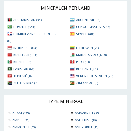
MINERALEN PER LAND
AFGHANISTAN
ARGENTINIË
(44)
(21)
BRAZILIË
CONGO-KINSHASA
(128)
(17)
DOMINICAANSE REPUBLIEK
SPANJE
(48)
(8)
INDONESIË
LITOUWEN
(84)
(21)
MAROKKO
MADAGASKAR
(353)
(1709)
MEXICO
PERU
(51)
(31)
PAKISTAN
RUSLAND
(67)
(80)
TUNESIË
VERENIGDE STATEN
(14)
(25)
ZUID-AFRIKA
ZIMBABWE
(7)
(6)
TYPE MINERAAL
»
»
AGAAT
AMAZONIET
(125)
(35)
»
»
AMBER
AMETHIST
(21)
(99)
»
»
AMMONIET
ANHYDRITE
(63)
(15)