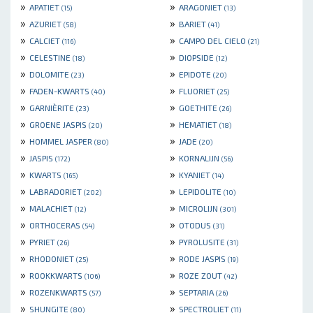
»
»
APATIET
ARAGONIET
(15)
(13)
»
»
AZURIET
BARIET
(58)
(41)
»
»
CALCIET
CAMPO DEL CIELO
(116)
(21)
»
»
CELESTINE
DIOPSIDE
(18)
(12)
»
»
DOLOMITE
EPIDOTE
(23)
(20)
»
»
FADEN-KWARTS
FLUORIET
(40)
(25)
»
»
GARNIÈRITE
GOETHITE
(23)
(26)
»
»
GROENE JASPIS
HEMATIET
(20)
(18)
»
»
HOMMEL JASPER
JADE
(80)
(20)
»
»
JASPIS
KORNALIJN
(172)
(56)
»
»
KWARTS
KYANIET
(165)
(14)
»
»
LABRADORIET
LEPIDOLITE
(202)
(10)
»
»
MALACHIET
MICROLIJN
(12)
(301)
»
»
ORTHOCERAS
OTODUS
(54)
(31)
»
»
PYRIET
PYROLUSITE
(26)
(31)
»
»
RHODONIET
RODE JASPIS
(25)
(19)
»
»
ROOKKWARTS
ROZE ZOUT
(106)
(42)
»
»
ROZENKWARTS
SEPTARIA
(57)
(26)
»
»
SHUNGITE
SPECTROLIET
(80)
(11)