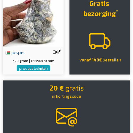
Gratis
*
bezorging
€
jaspis
34
vanaf
149€
bestellen
620 gram | 115x90x70 mm
product bekijken
20 €
gratis
in kortingscode