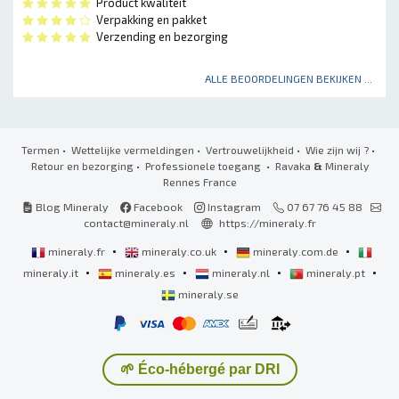
Product kwaliteit
Verpakking en pakket
Verzending en bezorging
ALLE BEOORDELINGEN BEKIJKEN ...
Termen
•
Wettelijke vermeldingen
•
Vertrouwelijkheid
•
Wie zijn wij ?
•
Retour en bezorging
•
Professionele toegang
• Ravaka
&
Mineraly
Rennes France
Blog Mineraly
Facebook
Instagram
07 67 76 45 88
contact@mineraly.nl
https://mineraly.fr
•
•
•
mineraly.fr
mineraly.co.uk
mineraly.com.de
•
•
•
•
mineraly.it
mineraly.es
mineraly.nl
mineraly.pt
mineraly.se
🌱 Éco-hébergé par DRI