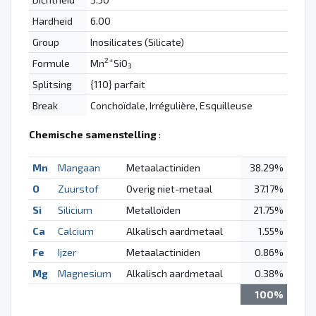
Hardheid
6.00
Group
Inosilicates (Silicate)
2+
Formule
Mn
SiO
3
Splitsing
{110} parfait
Break
Conchoïdale, Irrégulière, Esquilleuse
Chemische samenstelling
:
Mn
Mangaan
Metaalactiniden
38.29%
O
Zuurstof
Overig niet-metaal
37.17%
Si
Silicium
Metalloïden
21.75%
Ca
Calcium
Alkalisch aardmetaal
1.55%
Fe
Ijzer
Metaalactiniden
0.86%
Mg
Magnesium
Alkalisch aardmetaal
0.38%
100%