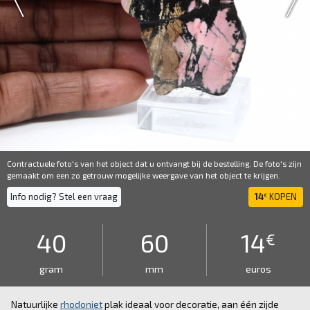
Contractuele foto's van het object dat u ontvangt bij de bestelling. De foto's zijn
gemaakt om een ​​zo getrouw mogelijke weergave van het object te krijgen.
Info nodig? Stel een vraag
14
KOPEN
€
40
60
14
€
gram
mm
euros
Natuurlijke
rhodoniet
plak ideaal voor decoratie, aan één zijde