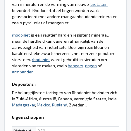
van mineralen en de vorming van nieuwe
kristallen
bevordert. Rhodonietafzettingen worden vaak
geassocieerd met andere mangaanhoudende mineralen,
zoals pyrolusiet of manganiet.
rhodoniet
is een relatief hard en resistent mineraal,
maar de hardheid kan variëren afhankelijk van de
aanwezigheid van insluitsels. Door zijn roze kleur en
karakteristieke zwarte nerven is het een zeer populaire
siersteen.
rhodoniet
wordt gebruikt in sieraden om
sieraden van te maken, zoals
hangers
,
ringen
of
armbanden
.
Deposito's :
De belangrijkste stortingen van Rhodoniet bevinden zich
in Zuid-Afrika, Australië, Canada, Verenigde Staten, India,
Madagaskar
,
Mexico
,
Rusland
, Zweden...
Eigenschappen
:
Dichtheid
3.50