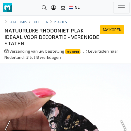
NL
CATALOGUS
OBJECTEN
PLAKJES
NATUURLIJKE RHODONIET PLAK
14
KOPEN
€
IDEAAL VOOR DECORATIE - VERENIGDE
STATEN
Verzending van uw bestelling
.
Levertijden naar
morgen
Nederland :
3
tot
8
werkdagen