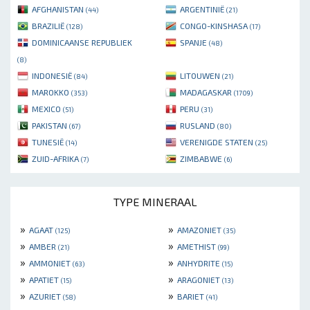
AFGHANISTAN
ARGENTINIË
(44)
(21)
BRAZILIË
CONGO-KINSHASA
(128)
(17)
DOMINICAANSE REPUBLIEK
SPANJE
(48)
(8)
INDONESIË
LITOUWEN
(84)
(21)
MAROKKO
MADAGASKAR
(353)
(1709)
MEXICO
PERU
(51)
(31)
PAKISTAN
RUSLAND
(67)
(80)
TUNESIË
VERENIGDE STATEN
(14)
(25)
ZUID-AFRIKA
ZIMBABWE
(7)
(6)
TYPE MINERAAL
»
»
AGAAT
AMAZONIET
(125)
(35)
»
»
AMBER
AMETHIST
(21)
(99)
»
»
AMMONIET
ANHYDRITE
(63)
(15)
»
»
APATIET
ARAGONIET
(15)
(13)
»
»
AZURIET
BARIET
(58)
(41)