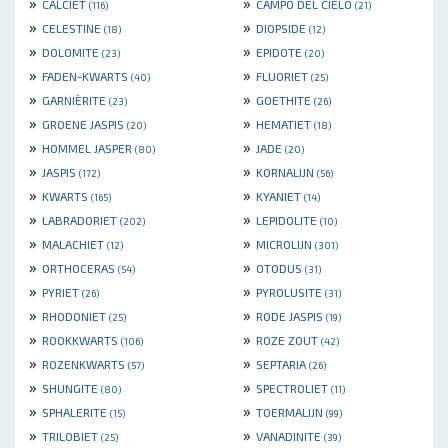
»
»
CALCIET
CAMPO DEL CIELO
(116)
(21)
»
»
CELESTINE
DIOPSIDE
(18)
(12)
»
»
DOLOMITE
EPIDOTE
(23)
(20)
»
»
FADEN-KWARTS
FLUORIET
(40)
(25)
»
»
GARNIÈRITE
GOETHITE
(23)
(26)
»
»
GROENE JASPIS
HEMATIET
(20)
(18)
»
»
HOMMEL JASPER
JADE
(80)
(20)
»
»
JASPIS
KORNALIJN
(172)
(56)
»
»
KWARTS
KYANIET
(165)
(14)
»
»
LABRADORIET
LEPIDOLITE
(202)
(10)
»
»
MALACHIET
MICROLIJN
(12)
(301)
»
»
ORTHOCERAS
OTODUS
(54)
(31)
»
»
PYRIET
PYROLUSITE
(26)
(31)
»
»
RHODONIET
RODE JASPIS
(25)
(19)
»
»
ROOKKWARTS
ROZE ZOUT
(106)
(42)
»
»
ROZENKWARTS
SEPTARIA
(57)
(26)
»
»
SHUNGITE
SPECTROLIET
(80)
(11)
»
»
SPHALERITE
TOERMALIJN
(15)
(99)
»
»
TRILOBIET
VANADINITE
(25)
(39)