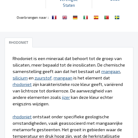
Staten
:
Overbrengen naar
RHODONIET
Rhodoniet is een mineraal dat behoort tot de groep van
silicaten, meer bepaald tot de inosilicaten. De chemische
samenstelling geeft aan dat het bestaat uit
mangaan
,
silicium
en
zuurstof
.
mangaan
is het element dat
rhodoniet
zijn karakteristieke roze kleur geeft, variërend
van lichtroze tot donkerroze. De aanwezigheid van
andere elementen zoals
ijzer
kan deze kleur echter
enigszins wijzigen.
rhodoniet
ontstaat onder specifieke geologische
omstandigheden, vaak geassocieerd met mangaanrijke
metamorfe gesteenten. Het groeit in gebieden waar de
temperatuur en druk hoog zijn, wat de herkristallisatie