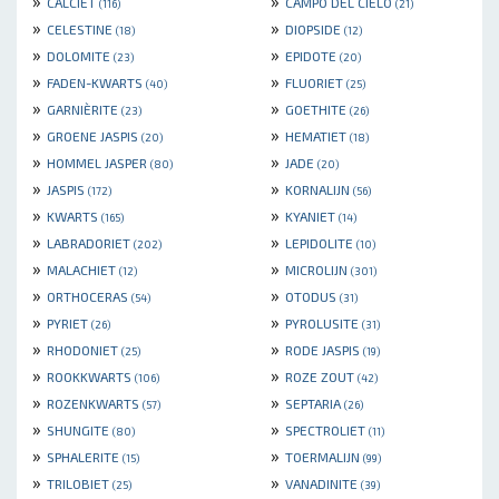
»
»
CALCIET
CAMPO DEL CIELO
(116)
(21)
»
»
CELESTINE
DIOPSIDE
(18)
(12)
»
»
DOLOMITE
EPIDOTE
(23)
(20)
»
»
FADEN-KWARTS
FLUORIET
(40)
(25)
»
»
GARNIÈRITE
GOETHITE
(23)
(26)
»
»
GROENE JASPIS
HEMATIET
(20)
(18)
»
»
HOMMEL JASPER
JADE
(80)
(20)
»
»
JASPIS
KORNALIJN
(172)
(56)
»
»
KWARTS
KYANIET
(165)
(14)
»
»
LABRADORIET
LEPIDOLITE
(202)
(10)
»
»
MALACHIET
MICROLIJN
(12)
(301)
»
»
ORTHOCERAS
OTODUS
(54)
(31)
»
»
PYRIET
PYROLUSITE
(26)
(31)
»
»
RHODONIET
RODE JASPIS
(25)
(19)
»
»
ROOKKWARTS
ROZE ZOUT
(106)
(42)
»
»
ROZENKWARTS
SEPTARIA
(57)
(26)
»
»
SHUNGITE
SPECTROLIET
(80)
(11)
»
»
SPHALERITE
TOERMALIJN
(15)
(99)
»
»
TRILOBIET
VANADINITE
(25)
(39)