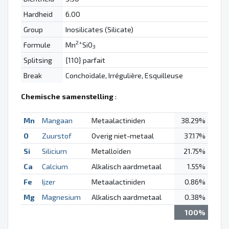
Hardheid
6.00
Group
Inosilicates (Silicate)
2+
Formule
Mn
SiO
3
Splitsing
{110} parfait
Break
Conchoïdale, Irrégulière, Esquilleuse
Chemische samenstelling
:
Mn
Mangaan
Metaalactiniden
38.29%
O
Zuurstof
Overig niet-metaal
37.17%
Si
Silicium
Metalloïden
21.75%
Ca
Calcium
Alkalisch aardmetaal
1.55%
Fe
Ijzer
Metaalactiniden
0.86%
Mg
Magnesium
Alkalisch aardmetaal
0.38%
100%