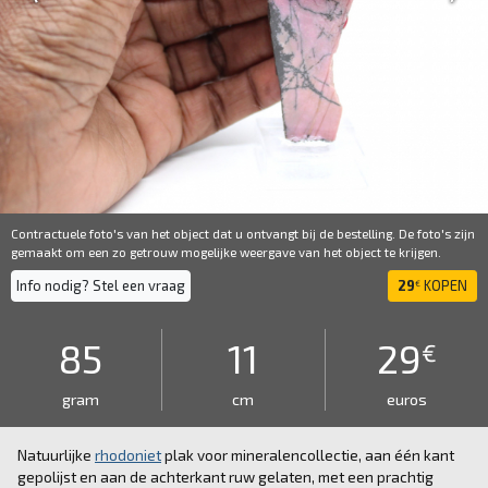
Contractuele foto's van het object dat u ontvangt bij de bestelling. De foto's zijn
gemaakt om een ​​zo getrouw mogelijke weergave van het object te krijgen.
Info nodig? Stel een vraag
29
KOPEN
€
85
11
29
€
gram
cm
euros
Natuurlijke
rhodoniet
plak voor mineralencollectie, aan één kant
gepolijst en aan de achterkant ruw gelaten, met een prachtig