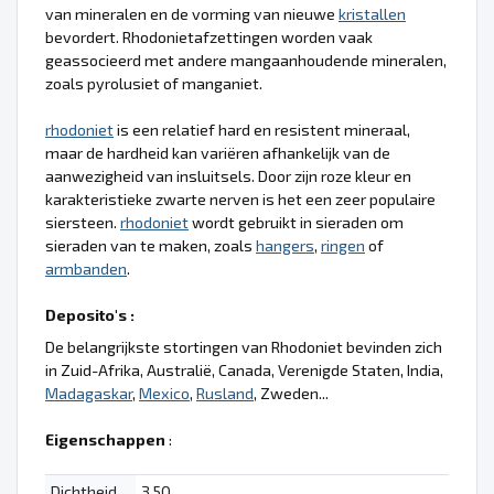
van mineralen en de vorming van nieuwe
kristallen
bevordert. Rhodonietafzettingen worden vaak
geassocieerd met andere mangaanhoudende mineralen,
zoals pyrolusiet of manganiet.
rhodoniet
is een relatief hard en resistent mineraal,
maar de hardheid kan variëren afhankelijk van de
aanwezigheid van insluitsels. Door zijn roze kleur en
karakteristieke zwarte nerven is het een zeer populaire
siersteen.
rhodoniet
wordt gebruikt in sieraden om
sieraden van te maken, zoals
hangers
,
ringen
of
armbanden
.
Deposito's :
De belangrijkste stortingen van Rhodoniet bevinden zich
in Zuid-Afrika, Australië, Canada, Verenigde Staten, India,
Madagaskar
,
Mexico
,
Rusland
, Zweden...
Eigenschappen
:
Dichtheid
3.50