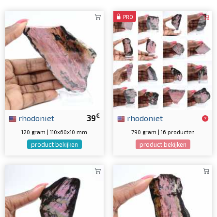
PRO
€
rhodoniet
39
rhodoniet
120 gram | 110x60x10 mm
790 gram | 16 producten
product bekijken
product bekijken