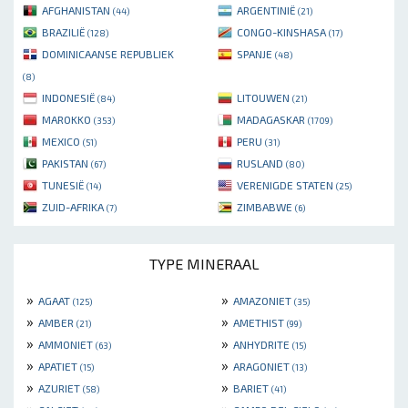
AFGHANISTAN
ARGENTINIË
(44)
(21)
BRAZILIË
CONGO-KINSHASA
(128)
(17)
DOMINICAANSE REPUBLIEK
SPANJE
(48)
(8)
INDONESIË
LITOUWEN
(84)
(21)
MAROKKO
MADAGASKAR
(353)
(1709)
MEXICO
PERU
(51)
(31)
PAKISTAN
RUSLAND
(67)
(80)
TUNESIË
VERENIGDE STATEN
(14)
(25)
ZUID-AFRIKA
ZIMBABWE
(7)
(6)
TYPE MINERAAL
»
»
AGAAT
AMAZONIET
(125)
(35)
»
»
AMBER
AMETHIST
(21)
(99)
»
»
AMMONIET
ANHYDRITE
(63)
(15)
»
»
APATIET
ARAGONIET
(15)
(13)
»
»
AZURIET
BARIET
(58)
(41)