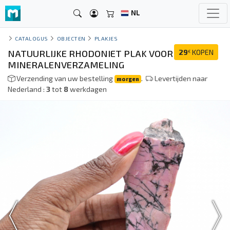
NL
CATALOGUS
OBJECTEN
PLAKJES
NATUURLIJKE RHODONIET PLAK VOOR
29
KOPEN
€
MINERALENVERZAMELING
Verzending van uw bestelling
.
Levertijden naar
morgen
Nederland :
3
tot
8
werkdagen