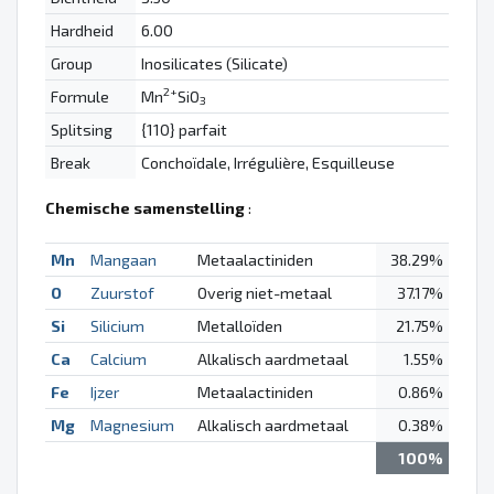
Hardheid
6.00
Group
Inosilicates (Silicate)
2+
Formule
Mn
SiO
3
Splitsing
{110} parfait
Break
Conchoïdale, Irrégulière, Esquilleuse
Chemische samenstelling
:
Mn
Mangaan
Metaalactiniden
38.29%
O
Zuurstof
Overig niet-metaal
37.17%
Si
Silicium
Metalloïden
21.75%
Ca
Calcium
Alkalisch aardmetaal
1.55%
Fe
Ijzer
Metaalactiniden
0.86%
Mg
Magnesium
Alkalisch aardmetaal
0.38%
100%