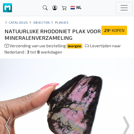
NL
CATALOGUS
OBJECTEN
PLAKJES
NATUURLIJKE RHODONIET PLAK VOOR
29
KOPEN
€
MINERALENVERZAMELING
Verzending van uw bestelling
.
Levertijden naar
morgen
Nederland :
3
tot
8
werkdagen