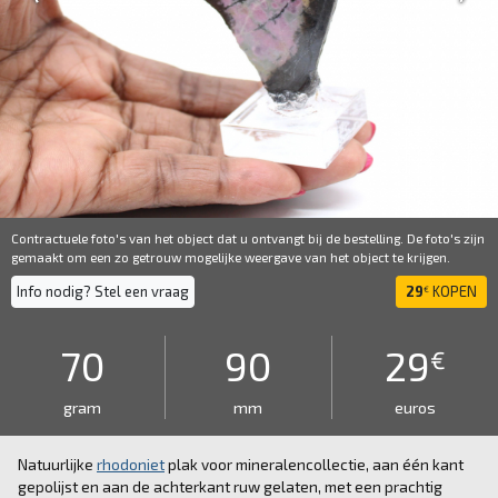
Contractuele foto's van het object dat u ontvangt bij de bestelling. De foto's zijn
gemaakt om een ​​zo getrouw mogelijke weergave van het object te krijgen.
Info nodig? Stel een vraag
29
KOPEN
€
70
90
29
€
gram
mm
euros
Natuurlijke
rhodoniet
plak voor mineralencollectie, aan één kant
gepolijst en aan de achterkant ruw gelaten, met een prachtig