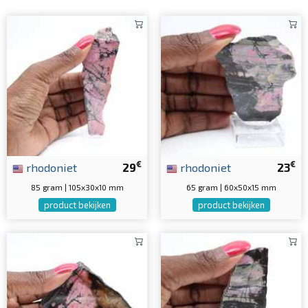
€
€
rhodoniet
29
rhodoniet
23
85 gram | 105x30x10 mm
65 gram | 60x50x15 mm
product bekijken
product bekijken