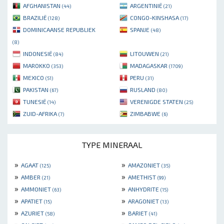
AFGHANISTAN
ARGENTINIË
(44)
(21)
BRAZILIË
CONGO-KINSHASA
(128)
(17)
DOMINICAANSE REPUBLIEK
SPANJE
(48)
(8)
INDONESIË
LITOUWEN
(84)
(21)
MAROKKO
MADAGASKAR
(353)
(1709)
MEXICO
PERU
(51)
(31)
PAKISTAN
RUSLAND
(67)
(80)
TUNESIË
VERENIGDE STATEN
(14)
(25)
ZUID-AFRIKA
ZIMBABWE
(7)
(6)
TYPE MINERAAL
»
»
AGAAT
AMAZONIET
(125)
(35)
»
»
AMBER
AMETHIST
(21)
(99)
»
»
AMMONIET
ANHYDRITE
(63)
(15)
»
»
APATIET
ARAGONIET
(15)
(13)
»
»
AZURIET
BARIET
(58)
(41)