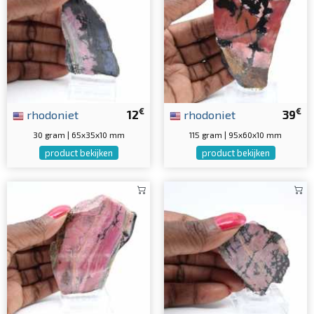
€
€
rhodoniet
12
rhodoniet
39
30 gram | 65x35x10 mm
115 gram | 95x60x10 mm
product bekijken
product bekijken