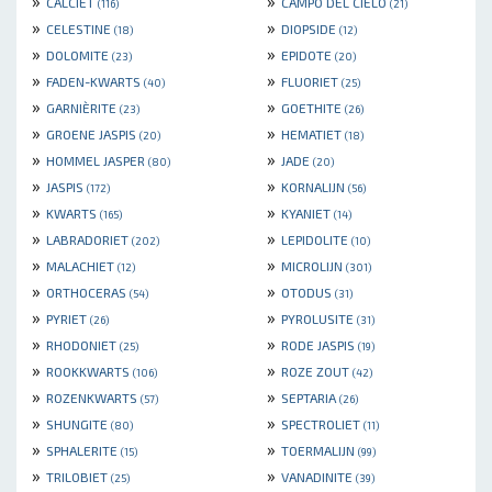
»
»
CALCIET
CAMPO DEL CIELO
(116)
(21)
»
»
CELESTINE
DIOPSIDE
(18)
(12)
»
»
DOLOMITE
EPIDOTE
(23)
(20)
»
»
FADEN-KWARTS
FLUORIET
(40)
(25)
»
»
GARNIÈRITE
GOETHITE
(23)
(26)
»
»
GROENE JASPIS
HEMATIET
(20)
(18)
»
»
HOMMEL JASPER
JADE
(80)
(20)
»
»
JASPIS
KORNALIJN
(172)
(56)
»
»
KWARTS
KYANIET
(165)
(14)
»
»
LABRADORIET
LEPIDOLITE
(202)
(10)
»
»
MALACHIET
MICROLIJN
(12)
(301)
»
»
ORTHOCERAS
OTODUS
(54)
(31)
»
»
PYRIET
PYROLUSITE
(26)
(31)
»
»
RHODONIET
RODE JASPIS
(25)
(19)
»
»
ROOKKWARTS
ROZE ZOUT
(106)
(42)
»
»
ROZENKWARTS
SEPTARIA
(57)
(26)
»
»
SHUNGITE
SPECTROLIET
(80)
(11)
»
»
SPHALERITE
TOERMALIJN
(15)
(99)
»
»
TRILOBIET
VANADINITE
(25)
(39)