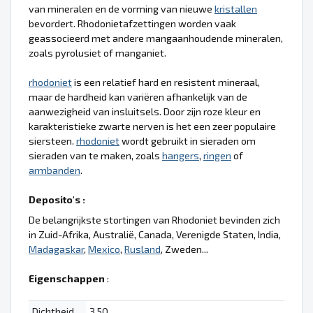
van mineralen en de vorming van nieuwe
kristallen
bevordert. Rhodonietafzettingen worden vaak
geassocieerd met andere mangaanhoudende mineralen,
zoals pyrolusiet of manganiet.
rhodoniet
is een relatief hard en resistent mineraal,
maar de hardheid kan variëren afhankelijk van de
aanwezigheid van insluitsels. Door zijn roze kleur en
karakteristieke zwarte nerven is het een zeer populaire
siersteen.
rhodoniet
wordt gebruikt in sieraden om
sieraden van te maken, zoals
hangers
,
ringen
of
armbanden
.
Deposito's :
De belangrijkste stortingen van Rhodoniet bevinden zich
in Zuid-Afrika, Australië, Canada, Verenigde Staten, India,
Madagaskar
,
Mexico
,
Rusland
, Zweden...
Eigenschappen
:
Dichtheid
3.50