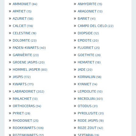
»
»
AMMONIET
ANHYDRITE
(64)
(15)
»
»
APATIET
ARAGONIET
(15)
(13)
»
»
AZURIET
BARIET
(58)
(41)
»
»
CALCIET
CAMPO DEL CIELO
(116)
(22)
»
»
CELESTINE
DIOPSIDE
(19)
(12)
»
»
DOLOMITE
EPIDOTE
(23)
(20)
»
»
FADEN-KWARTS
FLUORIET
(40)
(25)
»
»
GARNIÈRITE
GOETHITE
(23)
(26)
»
»
GROENE JASPIS
HEMATIET
(20)
(18)
»
»
HOMMEL JASPER
JADE
(80)
(20)
»
»
JASPIS
KORNALIJN
(172)
(56)
»
»
KWARTS
KYANIET
(171)
(14)
»
»
LABRADORIET
LEPIDOLITE
(202)
(10)
»
»
MALACHIET
MICROLIJN
(13)
(301)
»
»
ORTHOCERAS
OTODUS
(54)
(31)
»
»
PYRIET
PYROLUSITE
(26)
(31)
»
»
RHODONIET
RODE JASPIS
(25)
(19)
»
»
ROOKKWARTS
ROZE ZOUT
(106)
(42)
»
»
ROZENKWARTS
SEPTARIA
(57)
(26)