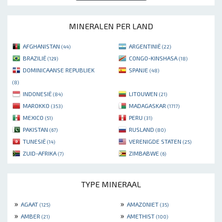
MINERALEN PER LAND
AFGHANISTAN
ARGENTINIË
(44)
(22)
BRAZILIË
CONGO-KINSHASA
(129)
(18)
DOMINICAANSE REPUBLIEK
SPANJE
(48)
(8)
INDONESIË
LITOUWEN
(84)
(21)
MAROKKO
MADAGASKAR
(353)
(1717)
MEXICO
PERU
(51)
(31)
PAKISTAN
RUSLAND
(67)
(80)
TUNESIË
VERENIGDE STATEN
(14)
(25)
ZUID-AFRIKA
ZIMBABWE
(7)
(6)
TYPE MINERAAL
»
»
AGAAT
AMAZONIET
(125)
(35)
»
»
AMBER
AMETHIST
(21)
(100)