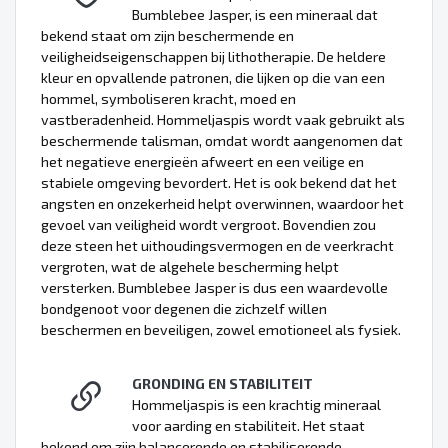
Bumblebee Jasper, is een mineraal dat
bekend staat om zijn beschermende en
veiligheidseigenschappen bij lithotherapie. De heldere
kleur en opvallende patronen, die lijken op die van een
hommel, symboliseren kracht, moed en
vastberadenheid. Hommeljaspis wordt vaak gebruikt als
beschermende talisman, omdat wordt aangenomen dat
het negatieve energieën afweert en een veilige en
stabiele omgeving bevordert. Het is ook bekend dat het
angsten en onzekerheid helpt overwinnen, waardoor het
gevoel van veiligheid wordt vergroot. Bovendien zou
deze steen het uithoudingsvermogen en de veerkracht
vergroten, wat de algehele bescherming helpt
versterken. Bumblebee Jasper is dus een waardevolle
bondgenoot voor degenen die zichzelf willen
beschermen en beveiligen, zowel emotioneel als fysiek.
GRONDING EN STABILITEIT
Hommeljaspis is een krachtig mineraal
voor aarding en stabiliteit. Het staat
bekend om zijn balancerende en stabiliserende