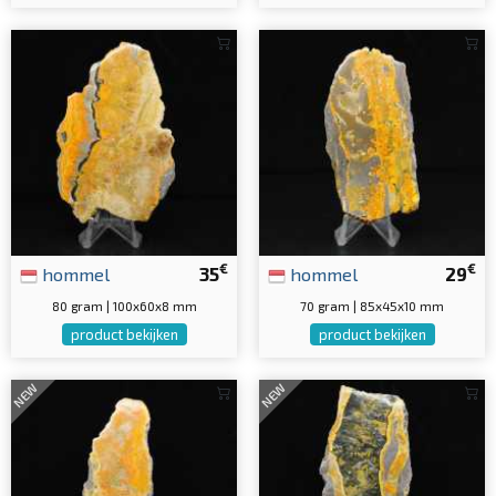
€
€
hommel
35
hommel
29
80 gram | 100x60x8 mm
70 gram | 85x45x10 mm
product bekijken
product bekijken
NEW
NEW