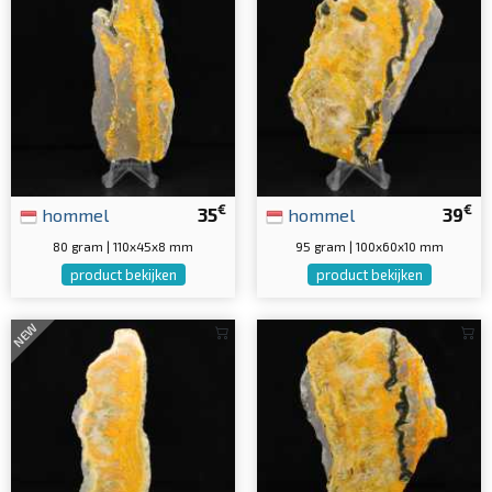
€
€
hommel
35
hommel
39
80 gram | 110x45x8 mm
95 gram | 100x60x10 mm
product bekijken
product bekijken
NEW