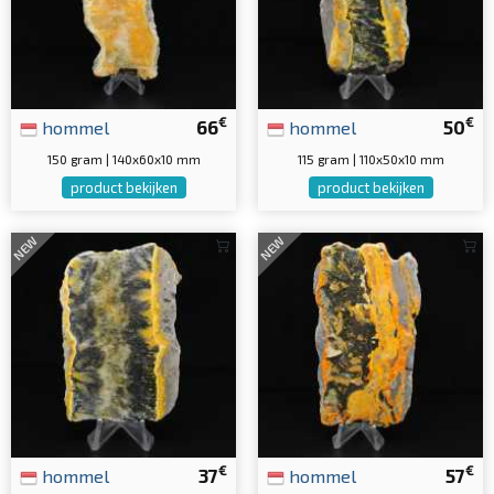
€
€
hommel
66
hommel
50
150 gram | 140x60x10 mm
115 gram | 110x50x10 mm
product bekijken
product bekijken
NEW
NEW
€
€
hommel
37
hommel
57