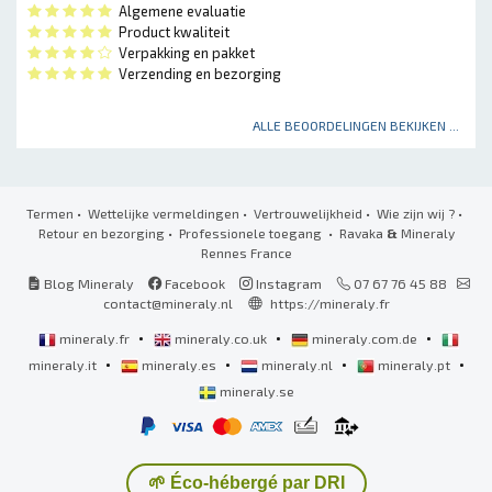
Algemene evaluatie
Product kwaliteit
Verpakking en pakket
Verzending en bezorging
ALLE BEOORDELINGEN BEKIJKEN ...
Termen
•
Wettelijke vermeldingen
•
Vertrouwelijkheid
•
Wie zijn wij ?
•
Retour en bezorging
•
Professionele toegang
• Ravaka
&
Mineraly
Rennes France
Blog Mineraly
Facebook
Instagram
07 67 76 45 88
contact@mineraly.nl
https://mineraly.fr
•
•
•
mineraly.fr
mineraly.co.uk
mineraly.com.de
•
•
•
•
mineraly.it
mineraly.es
mineraly.nl
mineraly.pt
mineraly.se
🌱 Éco-hébergé par DRI