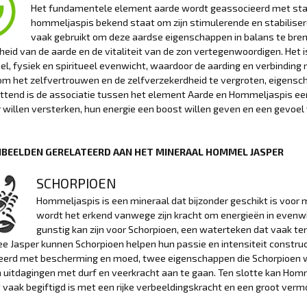
Het fundamentele element aarde wordt geassocieerd met stabil
hommeljaspis bekend staat om zijn stimulerende en stabiliser
vaak gebruikt om deze aardse eigenschappen in balans te breng
heid van de aarde en de vitaliteit van de zon vertegenwoordigen. Het i
l, fysiek en spiritueel evenwicht, waardoor de aarding en verbinding
om het zelfvertrouwen en de zelfverzekerdheid te vergroten, eigens
tend is de associatie tussen het element Aarde en Hommeljaspis een
 willen versterken, hun energie een boost willen geven en een gevoel v
BEELDEN GERELATEERD AAN HET MINERAAL HOMMEL JASPER
SCHORPIOEN
Hommeljaspis is een mineraal dat bijzonder geschikt is voor 
wordt het erkend vanwege zijn kracht om energieën in evenwic
gunstig kan zijn voor Schorpioen, een waterteken dat vaak ten
 Jasper kunnen Schorpioen helpen hun passie en intensiteit construct
erd met bescherming en moed, twee eigenschappen die Schorpioen waa
 uitdagingen met durf en veerkracht aan te gaan. Ten slotte kan Ho
 vaak begiftigd is met een rijke verbeeldingskracht en een groot verm