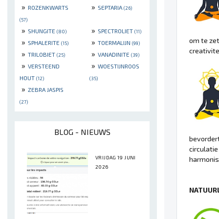
»
»
ROZENKWARTS
SEPTARIA
(26)
(57)
»
»
SHUNGITE
SPECTROLIET
(80)
(11)
om te zet
»
»
SPHALERITE
TOERMALIJN
(15)
(99)
creativit
»
»
TRILOBIET
VANADINITE
(25)
(39)
»
»
VERSTEEND
WOESTIJNROOS
HOUT
(12)
(35)
»
ZEBRA JASPIS
(27)
BLOG - NIEUWS
bevordert
circulati
VRIJDAG 19 JUNI
harmonisa
2026
NATUURL