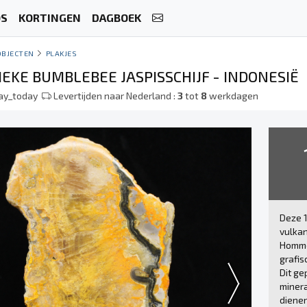
OS
KORTINGEN
DAGBOEK
OBJECTEN
PLAKJES
EKE BUMBLEBEE JASPISSCHIJF - INDONESIË
lay_today
Levertijden naar Nederland :
3
tot
8
werkdagen
Deze 1
vulka
Homme
grafi
Dit ge
minera
diene