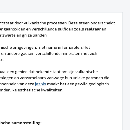
ontstaat door vulkanische processen. Deze steen onderscheidt
angaanoxiden en verschillende sulfiden zoals realgaar en
r zwarte en grijze banden.
kanische omgevingen, met name in fumarolen. Het
e en andere gassen verschillende mineralen met zich
te.
ava, een gebied dat bekend staat om zijn vulkanische
neralogen en verzamelaars vanwege hun unieke patronen die
choonheid van deze
jaspis
maakt het een gewild geologisch
derlijke esthetische kwaliteiten.
sche samenstelling
: