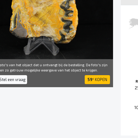
to's van het object dat u ontvangt bij de bestelling. De foto's zijn
 ​​zo getrouw mogelijke weergave van het object te krijgen.
Stel een vraag
59
KOPEN
€
R
2
1