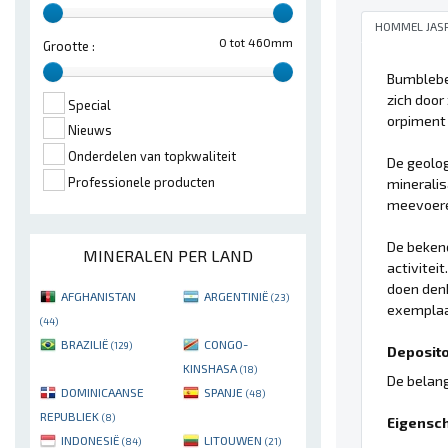
HOMMEL JAS
0 tot 460mm
Grootte :
Bumblebee
zich door
Special
orpiment 
Nieuws
Onderdelen van topkwaliteit
De geolog
Professionele producten
mineralis
meevoeren
De bekend
MINERALEN PER LAND
activitei
doen den
AFGHANISTAN
ARGENTINIË
(23)
exemplaa
(44)
BRAZILIË
CONGO-
(129)
Deposito'
KINSHASA
(18)
De belang
DOMINICAANSE
SPANJE
(48)
REPUBLIEK
(8)
Eigensc
INDONESIË
LITOUWEN
(84)
(21)