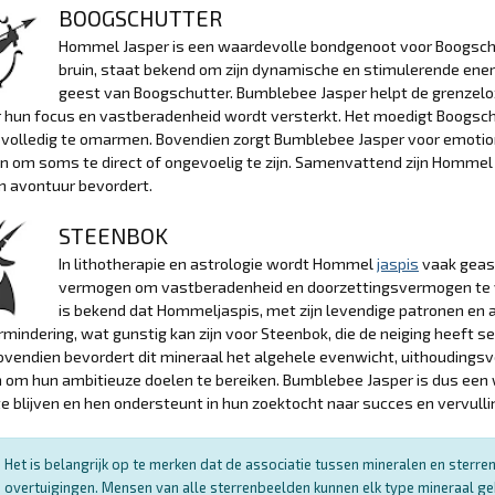
BOOGSCHUTTER
Hommel Jasper is een waardevolle bondgenoot voor Boogschutt
bruin, staat bekend om zijn dynamische en stimulerende energi
geest van Boogschutter. Bumblebee Jasper helpt de grenzeloz
hun focus en vastberadenheid wordt versterkt. Het moedigt Boogschut
 volledig te omarmen. Bovendien zorgt Bumblebee Jasper voor emotion
n om soms te direct of ongevoelig te zijn. Samenvattend zijn Homme
n avontuur bevordert.
STEENBOK
In lithotherapie en astrologie wordt Hommel
jaspis
vaak geas
vermogen om vastberadenheid en doorzettingsvermogen te ve
is bekend dat Hommeljaspis, met zijn levendige patronen en aa
mindering, wat gunstig kan zijn voor Steenbok, die de neiging heeft se
ovendien bevordert dit mineraal het algehele evenwicht, uithouding
 om hun ambitieuze doelen te bereiken. Bumblebee Jasper is dus een
e blijven en hen ondersteunt in hun zoektocht naar succes en vervulli
Het is belangrijk op te merken dat de associatie tussen mineralen en sterr
overtuigingen. Mensen van alle sterrenbeelden kunnen elk type mineraal ge