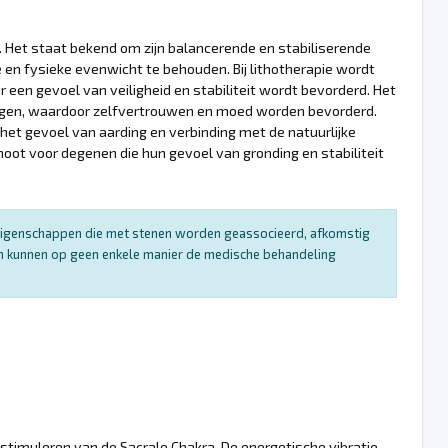
t. Het staat bekend om zijn balancerende en stabiliserende
en fysieke evenwicht te behouden. Bij lithotherapie wordt
en gevoel van veiligheid en stabiliteit wordt bevorderd. Het
ringen, waardoor zelfvertrouwen en moed worden bevorderd.
het gevoel van aarding en verbinding met de natuurlijke
ot voor degenen die hun gevoel van gronding en stabiliteit
e eigenschappen die met stenen worden geassocieerd, afkomstig
 en kunnen op geen enkele manier de medische behandeling
stimuleren van de Sacrale Chakra. De energetische vibratie