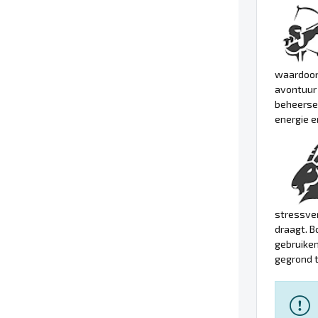
waardoor 
avontuur
beheerse
energie e
stressver
draagt. B
gebruiken
gegrond t