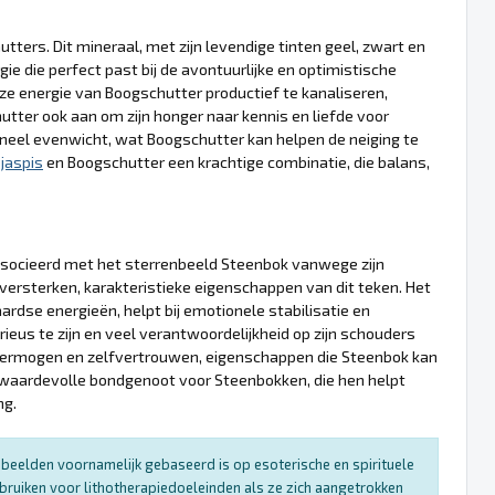
ers. Dit mineraal, met zijn levendige tinten geel, zwart en
e die perfect past bij de avontuurlijke en optimistische
e energie van Boogschutter productief te kanaliseren,
ter ook aan om zijn honger naar kennis en liefde voor
eel evenwicht, wat Boogschutter kan helpen de neiging te
l
jaspis
en Boogschutter een krachtige combinatie, die balans,
socieerd met het sterrenbeeld Steenbok vanwege zijn
rsterken, karakteristieke eigenschappen van dit teken. Het
rdse energieën, helpt bij emotionele stabilisatie en
rieus te zijn en veel verantwoordelijkheid op zijn schouders
svermogen en zelfvertrouwen, eigenschappen die Steenbok kan
 waardevolle bondgenoot voor Steenbokken, die hen helpt
ng.
enbeelden voornamelijk gebaseerd is op esoterische en spirituele
bruiken voor lithotherapiedoeleinden als ze zich aangetrokken