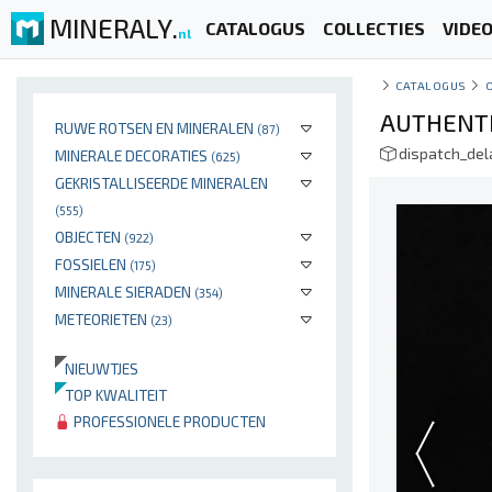
MINERALY.
CATALOGUS
COLLECTIES
VIDE
nl
CATALOGUS
AUTHENTI
RUWE ROTSEN EN MINERALEN
(87)
dispatch_de
MINERALE DECORATIES
(625)
GEKRISTALLISEERDE MINERALEN
(555)
OBJECTEN
(922)
FOSSIELEN
(175)
MINERALE SIERADEN
(354)
METEORIETEN
(23)
NIEUWTJES
TOP KWALITEIT
PROFESSIONELE PRODUCTEN