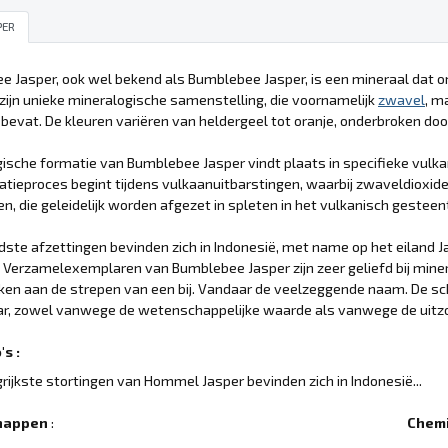
PER
 Jasper, ook wel bekend als Bumblebee Jasper, is een mineraal dat 
 zijn unieke mineralogische samenstelling, die voornamelijk
zwavel
, m
bevat. De kleuren variëren van heldergeel tot oranje, onderbroken doo
ische formatie van Bumblebee Jasper vindt plaats in specifieke vul
atieproces begint tijdens vulkaanuitbarstingen, waarbij zwaveldioxid
, die geleidelijk worden afgezet in spleten in het vulkanisch gesteen
ste afzettingen bevinden zich in Indonesië, met name op het eiland J
t. Verzamelexemplaren van Bumblebee Jasper zijn zeer geliefd bij mi
ken aan de strepen van een bij. Vandaar de veelzeggende naam. De s
r, zowel vanwege de wetenschappelijke waarde als vanwege de uitzon
s :
rijkste stortingen van Hommel Jasper bevinden zich in Indonesië...
happen
:
Chemi