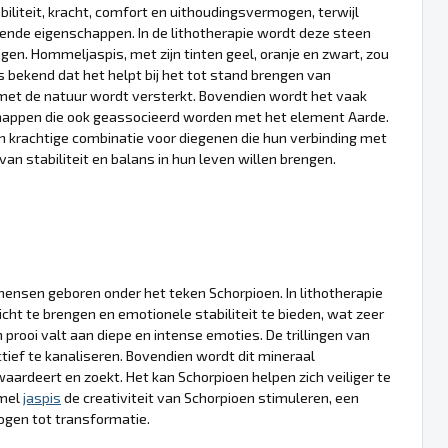
iteit, kracht, comfort en uithoudingsvermogen, terwijl
ende eigenschappen. In de lithotherapie wordt deze steen
en. Hommeljaspis, met zijn tinten geel, oranje en zwart, zou
s bekend dat het helpt bij het tot stand brengen van
 met de natuur wordt versterkt. Bovendien wordt het vaak
chappen die ook geassocieerd worden met het element Aarde.
 krachtige combinatie voor diegenen die hun verbinding met
an stabiliteit en balans in hun leven willen brengen.
mensen geboren onder het teken Schorpioen. In lithotherapie
ht te brengen en emotionele stabiliteit te bieden, wat zeer
 prooi valt aan diepe en intense emoties. De trillingen van
ief te kanaliseren. Bovendien wordt dit mineraal
rdeert en zoekt. Het kan Schorpioen helpen zich veiliger te
mmel
jaspis
de creativiteit van Schorpioen stimuleren, een
ogen tot transformatie.