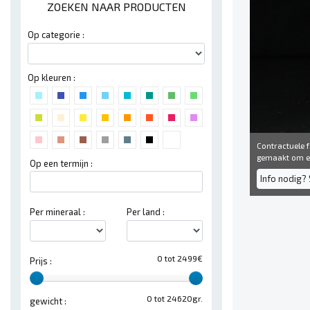
ZOEKEN NAAR PRODUCTEN
Op categorie :
Op kleuren :
Contractuele fo
gemaakt om een
Op een termijn :
Info nodig? 
Per mineraal :
Per land :
0 tot 2499€
Prijs :
0 tot 24620gr.
gewicht :