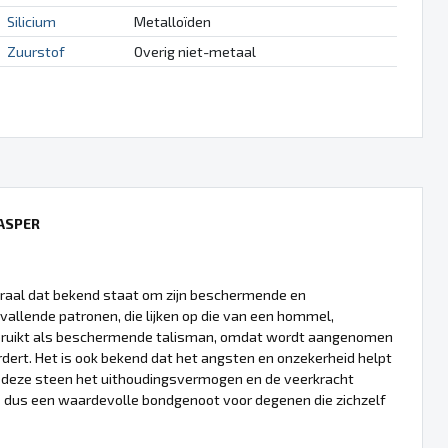
Silicium
Metalloïden
Zuurstof
Overig niet-metaal
ASPER
eraal dat bekend staat om zijn beschermende en
pvallende patronen, die lijken op die van een hommel,
bruikt als beschermende talisman, omdat wordt aangenomen
dert. Het is ook bekend dat het angsten en onzekerheid helpt
u deze steen het uithoudingsvermogen en de veerkracht
s dus een waardevolle bondgenoot voor degenen die zichzelf