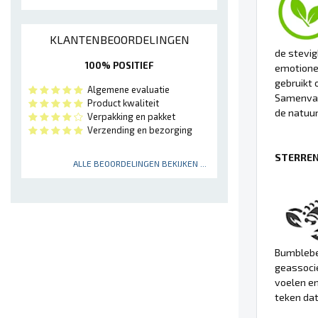
KLANTENBEOORDELINGEN
de stevig
100% POSITIEF
emotionee
gebruikt 
Algemene evaluatie
Samenvat
Product kwaliteit
de natuur
Verpakking en pakket
Verzending en bezorging
STERREN
ALLE BEOORDELINGEN BEKIJKEN ...
Bumblebee
geassocie
voelen en
teken dat