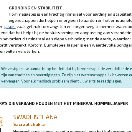
GRONDING EN STABILITEIT
Hommeljaspis is een krachtig mineraal voor aarding en stabilitei
eigenschappen die helpen energieën te aarden en het emotionele 
ee
jaspis
vaak gebruikt om angsten en zorgen weg te nemen, waardoor e
kend dat het helpt bij de besluitvorming en aanpassing aan verande
 bevordert dit mineraal een diepe verbinding met de aarde, waardoor 
rdt versterkt. Kortom, Bumblebee Jasper is een waardevolle bondgeno
ven willen versterken.
We vestigen uw aandacht op het feit dat bij lithotherapie de verschillend
zijn van tradities en overtuigingen. Ze zijn niet wetenschappelijk bewezen
vervangen. Voor elk medisch probleem dient u uw arts te raadplegen.
RA'S DIE VERBAND HOUDEN MET HET MINERAAL HOMMEL JASPER
SWADHISTHANA
Sacraal chakra
Hommeljaspis is een krachtig mineraal voor het balanceren en 