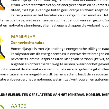
ervan werkt rechtstreeks op dit energiecentrum en bevordert
steen, met zijn levendige tinten geel, oranje en zwart, roept d
zelfexpressie en het loslaten van vastgehouden emoties. Het
ten in positieve, wat essentieel is voor het behoud van een gezond S
eit en motivatie stimuleren, allemaal eigenschappen die verband hou
MANIPURA
Zonnevlechtchakra
Hommeljaspis is met zijn krachtige energetische trillingen n
katalysator om dit energiecentrum in evenwicht te brengen en
bevordert Hommeljaspis de uitdrukking van persoonlijke wil, z
angsten en onzekerheden weg te nemen, waardoor het gevoel 
 dit mineraal de eliminatie van emotionele en energetische gifstoffen
e van vitale energie mogelijk wordt. Samenvattend biedt de associat
tie en bevordert het emotioneel welzijn, zelfvertrouwen en autonom
IJKE ELEMENTEN GERELATEERD AAN HET MINERAAL HOMMEL JAS
AARDE