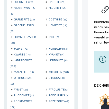
»
»
DOLOMITE
EPIDOTE
(23)
(20)
»
»
FADEN-KWARTS
FLUORIET
(25)
(40)
»
»
GARNIÈRITE
GOETHITE
(23)
(26)
Bumbleb
»
»
GROENE JASPIS
HEMATIET
(18)
is ook be
(20)
Bovendien
»
»
HOMMEL JASPER
JADE
wereld wo
(20)
in hun le
(80)
»
»
JASPIS
KORNALIJN
(172)
(56)
»
»
KWARTS
KYANIET
(171)
(14)
»
»
LABRADORIET
LEPIDOLITE
(10)
(202)
»
»
MALACHIET
MICROLIJN
(13)
(301)
»
»
ORTHOCERAS
OTODUS
(31)
(55)
DE CHAK
»
»
PYRIET
PYROLUSITE
(27)
(31)
»
»
RHODONIET
RODE JASPIS
(25)
(19)
»
»
ROOKKWARTS
ROZE ZOUT
(42)
(106)