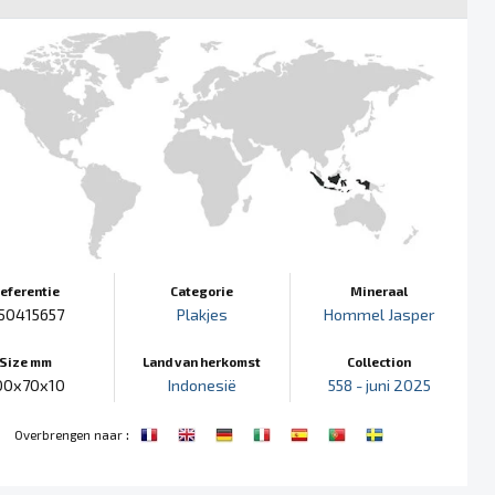
eferentie
Categorie
Mineraal
50415657
Plakjes
Hommel Jasper
Size mm
Land van herkomst
Collection
00x70x10
Indonesië
558 - juni 2025
:
Overbrengen naar