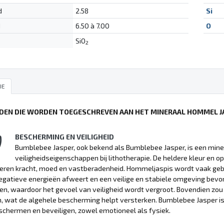
d
2.58
Si
d
6.50 à 7.00
O
SiO
2
IE
DEN DIE WORDEN TOEGESCHREVEN AAN HET MINERAAL HOMMEL J
BESCHERMING EN VEILIGHEID
Bumblebee Jasper, ook bekend als Bumblebee Jasper, is een min
veiligheidseigenschappen bij lithotherapie. De heldere kleur en o
eren kracht, moed en vastberadenheid. Hommeljaspis wordt vaak ge
egatieve energieën afweert en een veilige en stabiele omgeving bevor
n, waardoor het gevoel van veiligheid wordt vergroot. Bovendien zo
, wat de algehele bescherming helpt versterken. Bumblebee Jasper i
schermen en beveiligen, zowel emotioneel als fysiek.