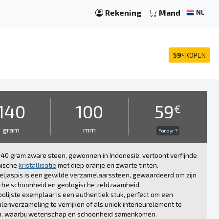
Rekening
Mand
NL
59
KOPEN
€
140
100
59
€
gram
mm
För dyr ?
40 gram zware steen, gewonnen in Indonesië, vertoont verfijnde
nische
kristallisatie
met diep oranje en zwarte tinten.
ljaspis is een gewilde verzamelaarssteen, gewaardeerd om zijn
sche schoonheid en geologische zeldzaamheid.
polijste exemplaar is een authentiek stuk, perfect om een
lenverzameling te verrijken of als uniek interieurelement te
n, waarbij wetenschap en schoonheid samenkomen.