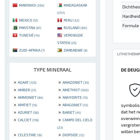
MAROKKO
MADAGASKAR
(354)
Dichthei
(1717)
Hardhei
MEXICO
PERU
(51)
(32)
Formule
PAKISTAN
RUSLAND
(67)
(80)
TUNESIË
VERENIGDE
(14)
STATEN
(25)
ZUID-AFRIKA
ZIMBABWE
(7)
(6)
LITHOTHERAP
TYPE MINERAAL
DE DEUG
»
»
AGAAT
AMAZONIET
(125)
(35)
»
»
AMBER
AMETHIST
(21)
(100)
»
»
AMMONIET
ANHYDRITE
(64)
(15)
»
»
APATIET
ARAGONIET
symbolis
(15)
(13)
»
»
dat het n
AZURIET
BARIET
(58)
(41)
overwinne
»
»
CALCIET
CAMPO DEL CIELO
(116)
vergroten
(23)
willen be
»
»
CELESTINE
DIOPSIDE
(19)
(12)