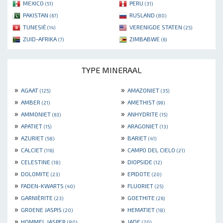
MEXICO
PERU
(51)
(31)
PAKISTAN
RUSLAND
(67)
(80)
TUNESIË
VERENIGDE STATEN
(14)
(25)
ZUID-AFRIKA
ZIMBABWE
(7)
(6)
TYPE MINERAAL
»
»
AGAAT
AMAZONIET
(125)
(35)
»
»
AMBER
AMETHIST
(21)
(99)
»
»
AMMONIET
ANHYDRITE
(63)
(15)
»
»
APATIET
ARAGONIET
(15)
(13)
»
»
AZURIET
BARIET
(58)
(41)
»
»
CALCIET
CAMPO DEL CIELO
(116)
(21)
»
»
CELESTINE
DIOPSIDE
(18)
(12)
»
»
DOLOMITE
EPIDOTE
(23)
(20)
»
»
FADEN-KWARTS
FLUORIET
(40)
(25)
»
»
GARNIÈRITE
GOETHITE
(23)
(26)
»
»
GROENE JASPIS
HEMATIET
(20)
(18)
»
»
HOMMEL JASPER
JADE
(80)
(20)