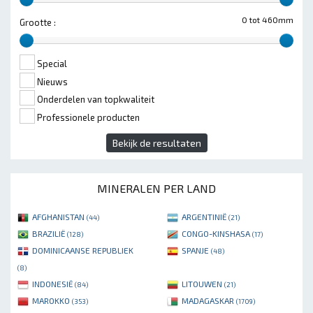
0 tot 460mm
Grootte :
Special
Nieuws
Onderdelen van topkwaliteit
Professionele producten
Bekijk de resultaten
MINERALEN PER LAND
AFGHANISTAN
ARGENTINIË
(44)
(21)
BRAZILIË
CONGO-KINSHASA
(128)
(17)
DOMINICAANSE REPUBLIEK
SPANJE
(48)
(8)
INDONESIË
LITOUWEN
(84)
(21)
MAROKKO
MADAGASKAR
(353)
(1709)