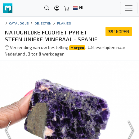
NL
CATALOGUS
OBJECTEN
PLAKJES
NATUURLIJKE FLUORIET PYRIET
39
KOPEN
€
STEEN UNIEKE MINERAAL - SPANJE
Verzending van uw bestelling
.
Levertijden naar
morgen
Nederland :
3
tot
8
werkdagen