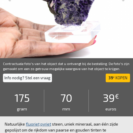
Contractuele foto's van het object dat u ontvangt bij de bestelling. De foto's zijn
gemaakt om een ​​zo getrouw mogelijke weergave van het object te krijgen.
Info nodig? Stel een vraag
39
KOPEN
€
175
70
39
€
gram
mm
euros
Natuurlijke
fluoriet
pyriet
steen, uniek mineraal, aan één zijde
gepolijst om de rijkdom van paarse en gouden tinten te