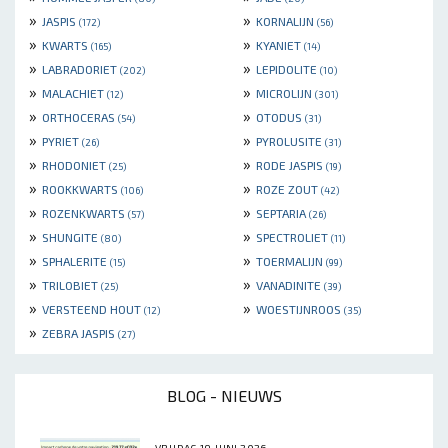
»
»
JASPIS
KORNALIJN
(172)
(56)
»
»
KWARTS
KYANIET
(165)
(14)
»
»
LABRADORIET
LEPIDOLITE
(202)
(10)
»
»
MALACHIET
MICROLIJN
(12)
(301)
»
»
ORTHOCERAS
OTODUS
(54)
(31)
»
»
PYRIET
PYROLUSITE
(26)
(31)
»
»
RHODONIET
RODE JASPIS
(25)
(19)
»
»
ROOKKWARTS
ROZE ZOUT
(106)
(42)
»
»
ROZENKWARTS
SEPTARIA
(57)
(26)
»
»
SHUNGITE
SPECTROLIET
(80)
(11)
»
»
SPHALERITE
TOERMALIJN
(15)
(99)
»
»
TRILOBIET
VANADINITE
(25)
(39)
»
»
VERSTEEND HOUT
WOESTIJNROOS
(12)
(35)
»
ZEBRA JASPIS
(27)
BLOG - NIEUWS