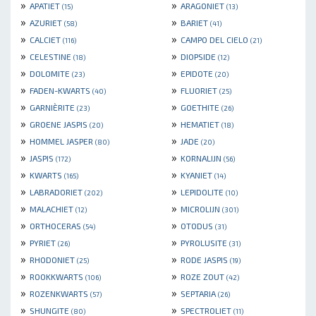
»
»
APATIET
ARAGONIET
(15)
(13)
»
»
AZURIET
BARIET
(58)
(41)
»
»
CALCIET
CAMPO DEL CIELO
(116)
(21)
»
»
CELESTINE
DIOPSIDE
(18)
(12)
»
»
DOLOMITE
EPIDOTE
(23)
(20)
»
»
FADEN-KWARTS
FLUORIET
(40)
(25)
»
»
GARNIÈRITE
GOETHITE
(23)
(26)
»
»
GROENE JASPIS
HEMATIET
(20)
(18)
»
»
HOMMEL JASPER
JADE
(80)
(20)
»
»
JASPIS
KORNALIJN
(172)
(56)
»
»
KWARTS
KYANIET
(165)
(14)
»
»
LABRADORIET
LEPIDOLITE
(202)
(10)
»
»
MALACHIET
MICROLIJN
(12)
(301)
»
»
ORTHOCERAS
OTODUS
(54)
(31)
»
»
PYRIET
PYROLUSITE
(26)
(31)
»
»
RHODONIET
RODE JASPIS
(25)
(19)
»
»
ROOKKWARTS
ROZE ZOUT
(106)
(42)
»
»
ROZENKWARTS
SEPTARIA
(57)
(26)
»
»
SHUNGITE
SPECTROLIET
(80)
(11)