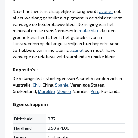
Naast het wetenschappelijke belang wordt
azuriet
ook
al eeuwenlang gebruikt als pigment in de schilderkunst
vanwege de helderblauwe kleur. De neiging van het
mineraal om te transformeren in
malachiet
, dat een
groene kleur heeft, heeft het gebruik ervan in
kunstwerken op de lange termijn echter beperkt. Voor
liefhebbers van mineralen is
azuriet
een must-have
vanwege de relatieve zeldzaamheid en unieke kleur.
Deposito's :
De belangrijkste stortingen van Azuriet bevinden zich in
Australië,
Chili
, China,
Spanje
, Verenigde Staten,
Griekenland,
Marokko
,
Mexico
, Namibië,
Peru
, Rusland...
Eigenschappen
:
Dichtheid
3.77
Hardheid
3.50 à 4.00
Group
Carbonate