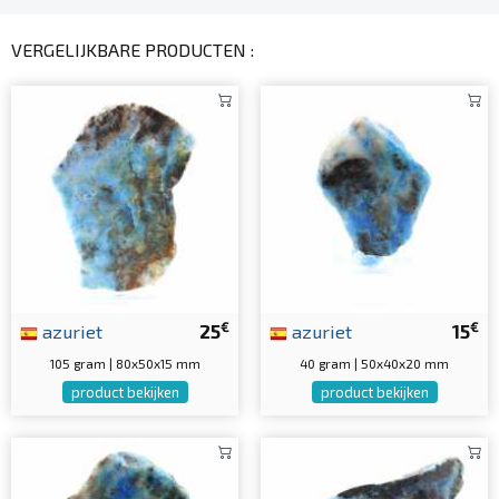
VERGELIJKBARE PRODUCTEN :
€
€
azuriet
25
azuriet
15
105 gram | 80x50x15 mm
40 gram | 50x40x20 mm
product bekijken
product bekijken