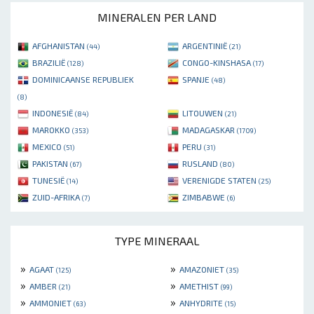
MINERALEN PER LAND
AFGHANISTAN
ARGENTINIË
(44)
(21)
BRAZILIË
CONGO-KINSHASA
(128)
(17)
DOMINICAANSE REPUBLIEK
SPANJE
(48)
(8)
INDONESIË
LITOUWEN
(84)
(21)
MAROKKO
MADAGASKAR
(353)
(1709)
MEXICO
PERU
(51)
(31)
PAKISTAN
RUSLAND
(67)
(80)
TUNESIË
VERENIGDE STATEN
(14)
(25)
ZUID-AFRIKA
ZIMBABWE
(7)
(6)
TYPE MINERAAL
»
»
AGAAT
AMAZONIET
(125)
(35)
»
»
AMBER
AMETHIST
(21)
(99)
»
»
AMMONIET
ANHYDRITE
(63)
(15)