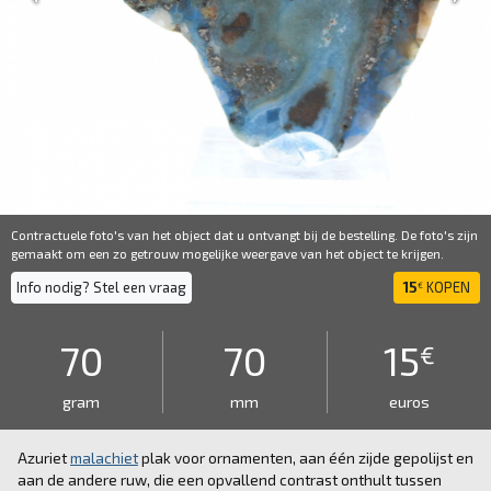
Contractuele foto's van het object dat u ontvangt bij de bestelling. De foto's zijn
gemaakt om een ​​zo getrouw mogelijke weergave van het object te krijgen.
Info nodig? Stel een vraag
15
KOPEN
€
70
70
15
€
gram
mm
euros
Azuriet
malachiet
plak voor ornamenten, aan één zijde gepolijst en
aan de andere ruw, die een opvallend contrast onthult tussen