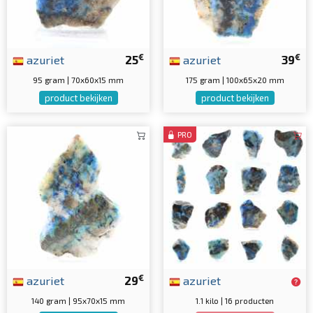
€
€
azuriet
25
azuriet
39
95 gram | 70x60x15 mm
175 gram | 100x65x20 mm
product bekijken
product bekijken
PRO
€
azuriet
29
azuriet
140 gram | 95x70x15 mm
1.1 kilo | 16 producten