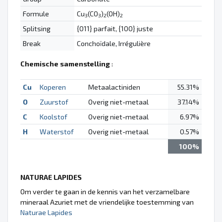
Formule
Cu
(CO
)
(OH)
3
3
2
2
Splitsing
{011} parfait, {100} juste
Break
Conchoïdale, Irrégulière
Chemische samenstelling
:
Cu
Koperen
Metaalactiniden
55.31%
O
Zuurstof
Overig niet-metaal
37.14%
C
Koolstof
Overig niet-metaal
6.97%
H
Waterstof
Overig niet-metaal
0.57%
100%
NATURAE LAPIDES
Om verder te gaan in de kennis van het verzamelbare
mineraal Azuriet met de vriendelijke toestemming van
Naturae Lapides