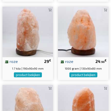
€
€
roze
29
roze
24
.90
1.7 kilo | 190x90x90 mm
1000 gram | 130x90x80 mm
product bekijken
product bekijken