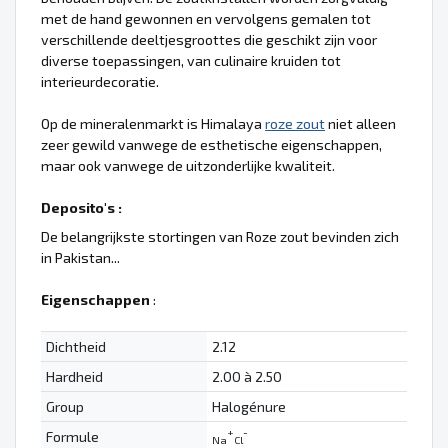
met de hand gewonnen en vervolgens gemalen tot
verschillende deeltjesgroottes die geschikt zijn voor
diverse toepassingen, van culinaire kruiden tot
interieurdecoratie.
Op de mineralenmarkt is Himalaya
roze zout
niet alleen
zeer gewild vanwege de esthetische eigenschappen,
maar ook vanwege de uitzonderlijke kwaliteit.
Deposito's :
De belangrijkste stortingen van Roze zout bevinden zich
in Pakistan...
Eigenschappen
:
Dichtheid
2.12
Hardheid
2.00 à 2.50
Group
Halogénure
+
-
Formule
Na
Cl