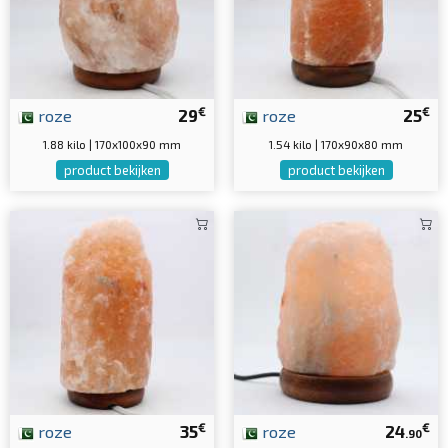
€
€
roze
29
roze
25
1.88 kilo | 170x100x90 mm
1.54 kilo | 170x90x80 mm
product bekijken
product bekijken
€
€
roze
35
roze
24
.90