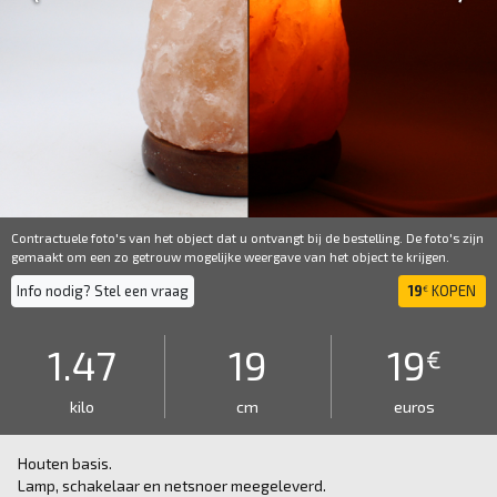
Contractuele foto's van het object dat u ontvangt bij de bestelling. De foto's zijn
gemaakt om een ​​zo getrouw mogelijke weergave van het object te krijgen.
Info nodig? Stel een vraag
19
KOPEN
€
1.47
19
19
€
kilo
cm
euros
Houten basis.
Lamp, schakelaar en netsnoer meegeleverd.