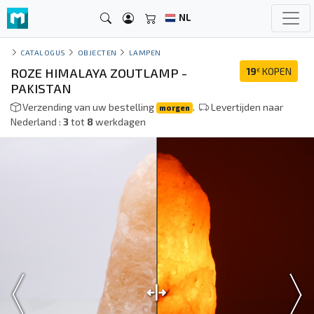
NL
CATALOGUS
OBJECTEN
LAMPEN
ROZE HIMALAYA ZOUTLAMP -
19
KOPEN
€
PAKISTAN
Verzending van uw bestelling
.
Levertijden naar
morgen
Nederland :
3
tot
8
werkdagen