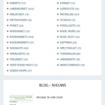
»
»
KWARTS
KYANIET
(171)
(14)
»
»
LABRADORIET
LEPIDOLITE
(202)
(10)
»
»
MALACHIET
MICROLIJN
(13)
(301)
»
»
ORTHOCERAS
OTODUS
(54)
(31)
»
»
PYRIET
PYROLUSITE
(26)
(31)
»
»
RHODONIET
RODE JASPIS
(25)
(19)
»
»
ROOKKWARTS
ROZE ZOUT
(106)
(42)
»
»
ROZENKWARTS
SEPTARIA
(57)
(26)
»
»
SHUNGITE
SPECTROLIET
(80)
(11)
»
»
SPHALERITE
TOERMALIJN
(15)
(99)
»
»
TRILOBIET
VANADINITE
(25)
(39)
»
»
VERSTEEND HOUT
WOESTIJNROOS
(12)
(35)
»
ZEBRA JASPIS
(27)
BLOG - NIEUWS
VRIJDAG 19 JUNI 2026