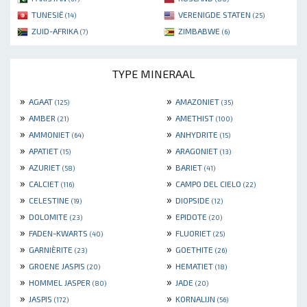
TUNESIË
VERENIGDE STATEN
(14)
(25)
ZUID-AFRIKA
ZIMBABWE
(7)
(6)
TYPE MINERAAL
»
»
AGAAT
AMAZONIET
(125)
(35)
»
»
AMBER
AMETHIST
(21)
(100)
»
»
AMMONIET
ANHYDRITE
(64)
(15)
»
»
APATIET
ARAGONIET
(15)
(13)
»
»
AZURIET
BARIET
(58)
(41)
»
»
CALCIET
CAMPO DEL CIELO
(116)
(22)
»
»
CELESTINE
DIOPSIDE
(19)
(12)
»
»
DOLOMITE
EPIDOTE
(23)
(20)
»
»
FADEN-KWARTS
FLUORIET
(40)
(25)
»
»
GARNIÈRITE
GOETHITE
(23)
(26)
»
»
GROENE JASPIS
HEMATIET
(20)
(18)
»
»
HOMMEL JASPER
JADE
(80)
(20)
»
»
JASPIS
KORNALIJN
(172)
(56)