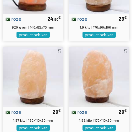
€
€
roze
24
roze
29
.90
920 gram | 140x85x70 mm
1.9 kilo | 170x90x100 mm
product bekijken
product bekijken
€
€
roze
29
roze
29
1.87 kilo | 190x110x90 mm
1.92 kilo | 170x110x80 mm
product bekijken
product bekijken