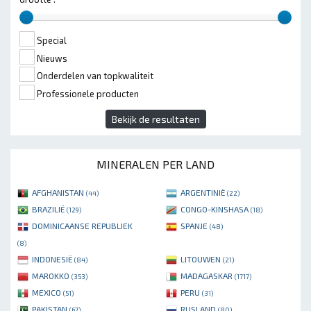
Special
Nieuws
Onderdelen van topkwaliteit
Professionele producten
Bekijk de resultaten
MINERALEN PER LAND
AFGHANISTAN
ARGENTINIË
(44)
(22)
BRAZILIË
CONGO-KINSHASA
(129)
(18)
DOMINICAANSE REPUBLIEK
SPANJE
(48)
(8)
INDONESIË
LITOUWEN
(84)
(21)
MAROKKO
MADAGASKAR
(353)
(1717)
MEXICO
PERU
(51)
(31)
PAKISTAN
RUSLAND
(67)
(80)