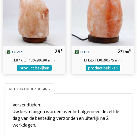
€
€
roze
29
roze
24
.90
1.87 kilo | 180x90x90 mm
1.1 kilo | 130x90x75 mm
product bekijken
product bekijken
RETOUR EN BEZORGING
Verzendtijden
Uw bestellingen worden over het algemeen dezelfde
dag van de bestelling verzonden en uiterlijk na 2
werkdagen.