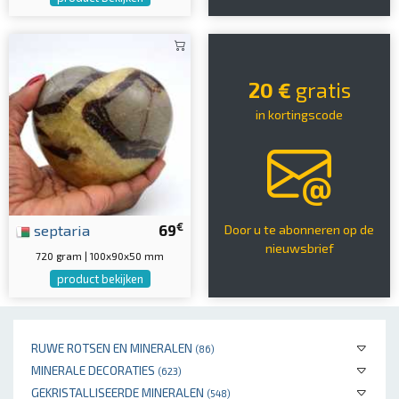
20 €
gratis
in kortingscode
€
septaria
69
Door u te abonneren op de
nieuwsbrief
720 gram | 100x90x50 mm
product bekijken
RUWE ROTSEN EN MINERALEN
(86)
MINERALE DECORATIES
(623)
GEKRISTALLISEERDE MINERALEN
(548)