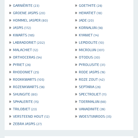
»
»
GARNIÈRITE
GOETHITE
(23)
(26)
»
»
GROENE JASPIS
HEMATIET
(20)
(18)
»
»
HOMMEL JASPER
JADE
(80)
(20)
»
»
JASPIS
KORNALIJN
(172)
(56)
»
»
KWARTS
KYANIET
(165)
(14)
»
»
LABRADORIET
LEPIDOLITE
(202)
(10)
»
»
MALACHIET
MICROLIJN
(12)
(301)
»
»
ORTHOCERAS
OTODUS
(54)
(30)
»
»
PYRIET
PYROLUSITE
(26)
(31)
»
»
RHODONIET
RODE JASPIS
(25)
(19)
»
»
ROOKKWARTS
ROZE ZOUT
(105)
(42)
»
»
ROZENKWARTS
SEPTARIA
(56)
(26)
»
»
SHUNGITE
SPECTROLIET
(80)
(11)
»
»
SPHALERITE
TOERMALIJN
(15)
(98)
»
»
TRILOBIET
VANADINITE
(23)
(39)
»
»
VERSTEEND HOUT
WOESTIJNROOS
(12)
(35)
»
ZEBRA JASPIS
(27)