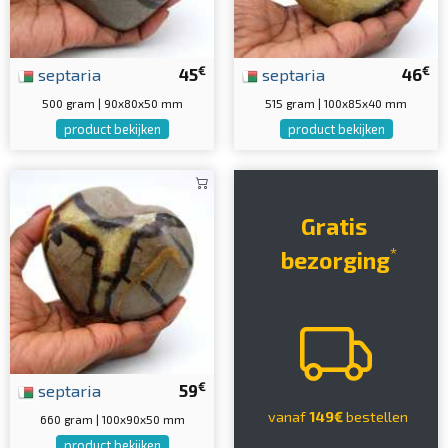
€
€
septaria
45
septaria
46
500 gram | 90x80x50 mm
515 gram | 100x85x40 mm
product bekijken
product bekijken
Gratis
*
bezorging
€
septaria
59
vanaf
149€
bestellen
660 gram | 100x90x50 mm
product bekijken