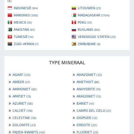
(8)
INDONESIË
LITOUWEN
(84)
(21)
MAROKKO
MADAGASKAR
(350)
(1704)
MEXICO
PERU
(51)
(31)
PAKISTAN
RUSLAND
(67)
(80)
TUNESIË
VERENIGDE STATEN
(14)
(25)
ZUID-AFRIKA
ZIMBABWE
(7)
(6)
TYPE MINERAAL
»
»
AGAAT
AMAZONIET
(125)
(35)
»
»
AMBER
AMETHIST
(21)
(99)
»
»
AMMONIET
ANHYDRITE
(62)
(15)
»
»
APATIET
ARAGONIET
(15)
(13)
»
»
AZURIET
BARIET
(58)
(41)
»
»
CALCIET
CAMPO DEL CIELO
(116)
(21)
»
»
CELESTINE
DIOPSIDE
(18)
(12)
»
»
DOLOMITE
EPIDOTE
(23)
(20)
»
»
FADEN-KWARTS
FLUORIET
(40)
(25)