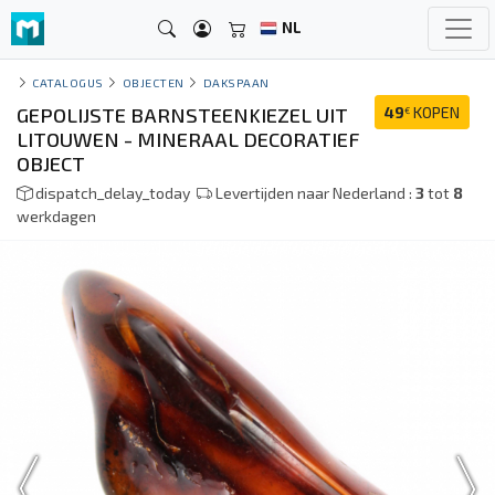
NL
CATALOGUS
OBJECTEN
DAKSPAAN
GEPOLIJSTE BARNSTEENKIEZEL UIT
49
KOPEN
€
LITOUWEN - MINERAAL DECORATIEF
OBJECT
dispatch_delay_today
Levertijden naar Nederland :
3
tot
8
werkdagen