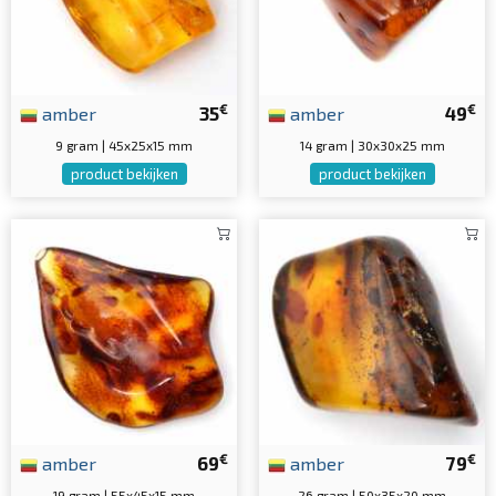
€
€
amber
35
amber
49
9 gram | 45x25x15 mm
14 gram | 30x30x25 mm
product bekijken
product bekijken
€
€
amber
69
amber
79
19 gram | 55x45x15 mm
26 gram | 50x35x20 mm