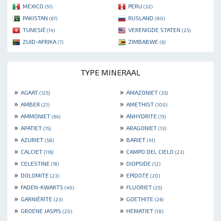
MEXICO
PERU
(51)
(32)
PAKISTAN
RUSLAND
(67)
(80)
TUNESIË
VERENIGDE STATEN
(14)
(25)
ZUID-AFRIKA
ZIMBABWE
(7)
(6)
TYPE MINERAAL
»
»
AGAAT
AMAZONIET
(125)
(35)
»
»
AMBER
AMETHIST
(21)
(100)
»
»
AMMONIET
ANHYDRITE
(64)
(15)
»
»
APATIET
ARAGONIET
(15)
(13)
»
»
AZURIET
BARIET
(58)
(41)
»
»
CALCIET
CAMPO DEL CIELO
(116)
(23)
»
»
CELESTINE
DIOPSIDE
(19)
(12)
»
»
DOLOMITE
EPIDOTE
(23)
(20)
»
»
FADEN-KWARTS
FLUORIET
(40)
(25)
»
»
GARNIÈRITE
GOETHITE
(23)
(26)
»
»
GROENE JASPIS
HEMATIET
(20)
(18)