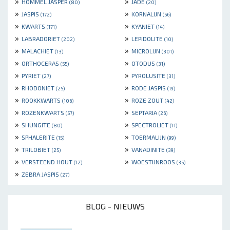
»
»
HOMMEL JASPER
JADE
(80)
(20)
»
»
JASPIS
KORNALIJN
(172)
(56)
»
»
KWARTS
KYANIET
(171)
(14)
»
»
LABRADORIET
LEPIDOLITE
(202)
(10)
»
»
MALACHIET
MICROLIJN
(13)
(301)
»
»
ORTHOCERAS
OTODUS
(55)
(31)
»
»
PYRIET
PYROLUSITE
(27)
(31)
»
»
RHODONIET
RODE JASPIS
(25)
(19)
»
»
ROOKKWARTS
ROZE ZOUT
(106)
(42)
»
»
ROZENKWARTS
SEPTARIA
(57)
(26)
»
»
SHUNGITE
SPECTROLIET
(80)
(11)
»
»
SPHALERITE
TOERMALIJN
(15)
(99)
»
»
TRILOBIET
VANADINITE
(25)
(39)
»
»
VERSTEEND HOUT
WOESTIJNROOS
(12)
(35)
»
ZEBRA JASPIS
(27)
BLOG - NIEUWS