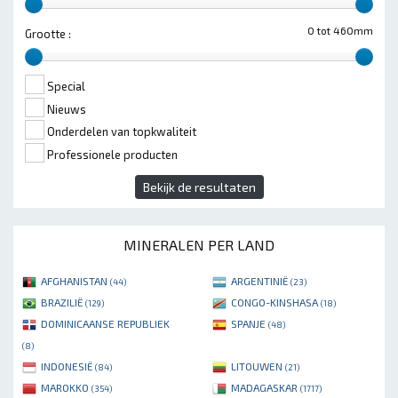
0 tot 460mm
Grootte :
Special
Nieuws
Onderdelen van topkwaliteit
Professionele producten
Bekijk de resultaten
MINERALEN PER LAND
AFGHANISTAN
ARGENTINIË
(44)
(23)
BRAZILIË
CONGO-KINSHASA
(129)
(18)
DOMINICAANSE REPUBLIEK
SPANJE
(48)
(8)
INDONESIË
LITOUWEN
(84)
(21)
MAROKKO
MADAGASKAR
(354)
(1717)