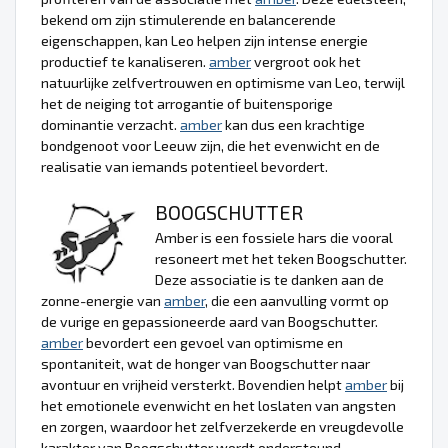
bekend om zijn stimulerende en balancerende
eigenschappen, kan Leo helpen zijn intense energie
productief te kanaliseren.
amber
vergroot ook het
natuurlijke zelfvertrouwen en optimisme van Leo, terwijl
het de neiging tot arrogantie of buitensporige
dominantie verzacht.
amber
kan dus een krachtige
bondgenoot voor Leeuw zijn, die het evenwicht en de
realisatie van iemands potentieel bevordert.
BOOGSCHUTTER
Amber is een fossiele hars die vooral
resoneert met het teken Boogschutter.
Deze associatie is te danken aan de
zonne-energie van
amber
, die een aanvulling vormt op
de vurige en gepassioneerde aard van Boogschutter.
amber
bevordert een gevoel van optimisme en
spontaniteit, wat de honger van Boogschutter naar
avontuur en vrijheid versterkt. Bovendien helpt
amber
bij
het emotionele evenwicht en het loslaten van angsten
en zorgen, waardoor het zelfverzekerde en vreugdevolle
karakter van Boogschutter wordt ondersteund.