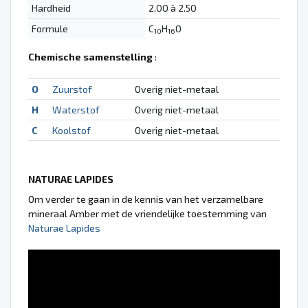
Hardheid
2.00 à 2.50
Formule
C
H
O
10
16
Chemische samenstelling
:
O
Zuurstof
Overig niet-metaal
H
Waterstof
Overig niet-metaal
C
Koolstof
Overig niet-metaal
NATURAE LAPIDES
Om verder te gaan in de kennis van het verzamelbare
mineraal Amber met de vriendelijke toestemming van
Naturae Lapides