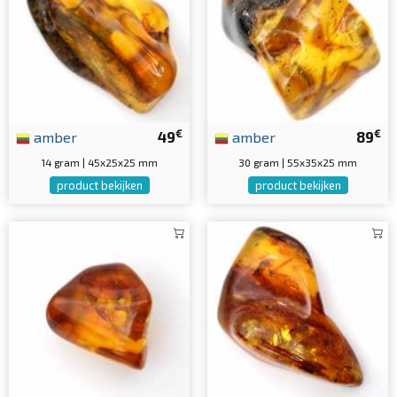
€
€
amber
49
amber
89
14 gram | 45x25x25 mm
30 gram | 55x35x25 mm
product bekijken
product bekijken