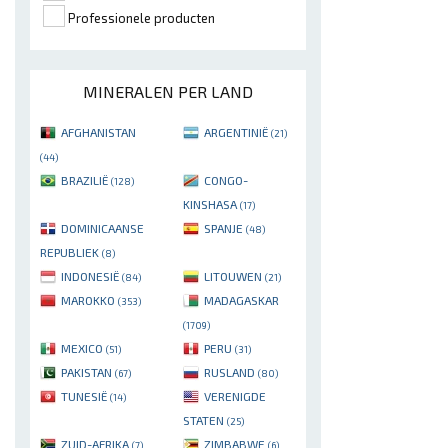
Professionele producten
MINERALEN PER LAND
AFGHANISTAN
ARGENTINIË
(21)
(44)
BRAZILIË
CONGO-
(128)
KINSHASA
(17)
DOMINICAANSE
SPANJE
(48)
REPUBLIEK
(8)
INDONESIË
LITOUWEN
(84)
(21)
MAROKKO
MADAGASKAR
(353)
(1709)
MEXICO
PERU
(51)
(31)
PAKISTAN
RUSLAND
(67)
(80)
TUNESIË
VERENIGDE
(14)
STATEN
(25)
ZUID-AFRIKA
ZIMBABWE
(7)
(6)