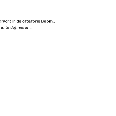
racht in de categorie
Boom
...
a te definiëren ...