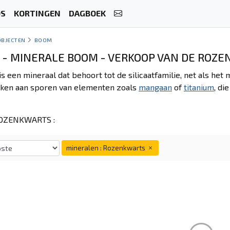
OS
KORTINGEN
DAGBOEK
OBJECTEN
BOOM
 - MINERALE BOOM - VERKOOP VAN DE ROZ
s een mineraal dat behoort tot de silicaatfamilie, net als he
anken aan sporen van elementen zoals
mangaan
of
titanium
, di
OZENKWARTS :
mineralen : Rozenkwarts