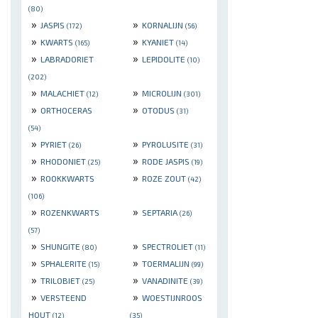
(80)
»
»
JASPIS
KORNALIJN
(172)
(56)
»
»
KWARTS
KYANIET
(165)
(14)
»
»
LABRADORIET
LEPIDOLITE
(10)
(202)
»
»
MALACHIET
MICROLIJN
(12)
(301)
»
»
ORTHOCERAS
OTODUS
(31)
(54)
»
»
PYRIET
PYROLUSITE
(26)
(31)
»
»
RHODONIET
RODE JASPIS
(25)
(19)
»
»
ROOKKWARTS
ROZE ZOUT
(42)
(106)
»
»
ROZENKWARTS
SEPTARIA
(26)
(57)
»
»
SHUNGITE
SPECTROLIET
(80)
(11)
»
»
SPHALERITE
TOERMALIJN
(15)
(99)
»
»
TRILOBIET
VANADINITE
(25)
(39)
»
»
VERSTEEND
WOESTIJNROOS
HOUT
(12)
(35)