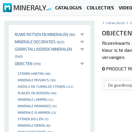
MINERALY.
CATALOGUS
COLLECTIES
VIDE
nl
CATALOGUS
OBJECTEN
RUWE ROTSEN EN MINERALEN
(86)
MINERALE DECORATIES
(625)
Rozenkwarts i
GEKRISTALLISEERDE MINERALEN
kleur is te d
vervangen.
(549)
OBJECTEN
(919)
0
PRODUCT R
STENEN HARTEN
(100)
MINERALE PRISMA'S
(165)
KIEZELS EN TUIMELDE STENEN
(224)
PLAKJES EN BORDEN
(186)
MINERALE LAMPEN
(42)
MINERALE PIRAMIDES
(33)
MINERALE VLAMMEN
(25)
STENEN BOLLEN
(13)
MINERALE EIEREN
(60)
MASSAGESTOKJES