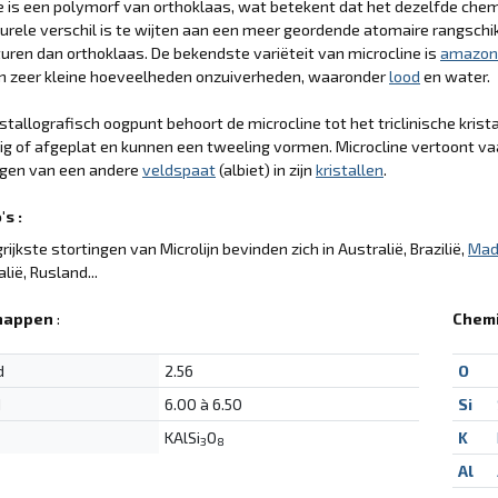
e is een polymorf van orthoklaas, wat betekent dat het dezelfde che
turele verschil is te wijten aan een meer geordende atomaire rangschikk
ren dan orthoklaas. De bekendste variëteit van microcline is
amazon
an zeer kleine hoeveelheden onzuiverheden, waaronder
lood
en water.
istallografisch oogpunt behoort de microcline tot het triclinische kri
g of afgeplat en kunnen een tweeling vormen. Microcline vertoont vaa
ngen van een andere
veldspaat
(albiet) in zijn
kristallen
.
s :
rijkste stortingen van Microlijn bevinden zich in Australië, Brazilië,
Mad
alië, Rusland...
happen
:
Chemi
d
2.56
O
d
6.00 à 6.50
Si
KAlSi
O
K
3
8
Al