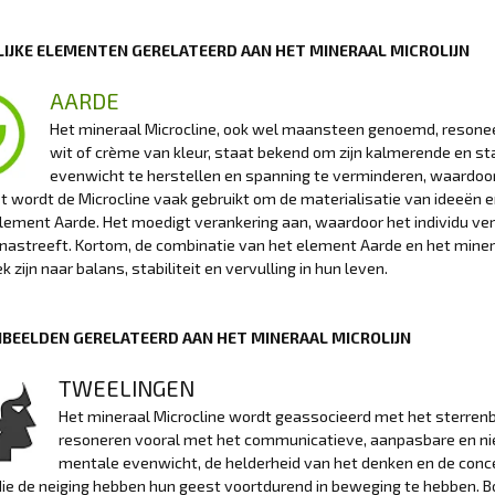
IJKE ELEMENTEN GERELATEERD AAN HET MINERAAL MICROLIJN
AARDE
Het mineraal Microcline, ook wel maansteen genoemd, resoneer
wit of crème van kleur, staat bekend om zijn kalmerende en s
evenwicht te herstellen en spanning te verminderen, waardoor 
 wordt de Microcline vaak gebruikt om de materialisatie van ideeën e
lement Aarde. Het moedigt verankering aan, waardoor het individu verbo
nastreeft. Kortom, de combinatie van het element Aarde en het mine
k zijn naar balans, stabiliteit en vervulling in hun leven.
BEELDEN GERELATEERD AAN HET MINERAAL MICROLIJN
TWEELINGEN
Het mineraal Microcline wordt geassocieerd met het sterrenbe
resoneren vooral met het communicatieve, aanpasbare en nie
mentale evenwicht, de helderheid van het denken en de conc
ie de neiging hebben hun geest voortdurend in beweging te hebben. B