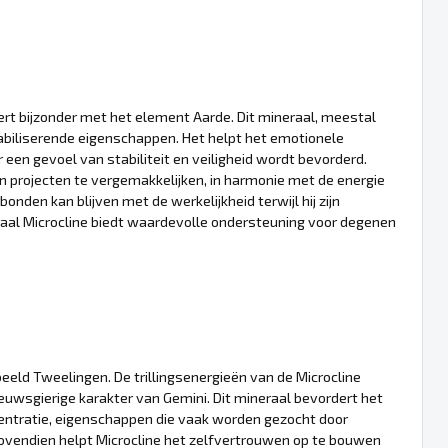
t bijzonder met het element Aarde. Dit mineraal, meestal
tabiliserende eigenschappen. Het helpt het emotionele
een gevoel van stabiliteit en veiligheid wordt bevorderd.
n projecten te vergemakkelijken, in harmonie met de energie
nden kan blijven met de werkelijkheid terwijl hij zijn
raal Microcline biedt waardevolle ondersteuning voor degenen
eld Tweelingen. De trillingsenergieën van de Microcline
uwsgierige karakter van Gemini. Dit mineraal bevordert het
entratie, eigenschappen die vaak worden gezocht door
ovendien helpt Microcline het zelfvertrouwen op te bouwen