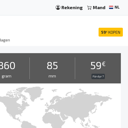
Rekening
Mand
NL
59
KOPEN
€
dagen
860
85
59
€
gram
mm
För dyr ?