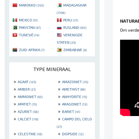
MAROKKO
MADAGASKAR
(353)
(1709)
MEXICO
PERU
NATURAE
(51)
(31)
PAKISTAN
RUSLAND
(67)
(80)
Om verder
TUNESIË
VERENIGDE
(14)
STATEN
(25)
ZUID-AFRIKA
ZIMBABWE
(7)
(6)
TYPE MINERAAL
»
»
AGAAT
AMAZONIET
(125)
(35)
»
»
AMBER
AMETHIST
(21)
(99)
»
»
AMMONIET
ANHYDRITE
(63)
(15)
»
»
APATIET
ARAGONIET
(15)
(13)
»
»
AZURIET
BARIET
(58)
(41)
»
»
CALCIET
CAMPO DEL CIELO
(116)
(21)
»
»
CELESTINE
DIOPSIDE
(18)
(12)