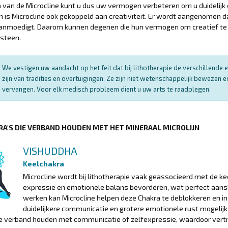
 van de Microcline kunt u dus uw vermogen verbeteren om u duidelijk e
 is Microcline ook gekoppeld aan creativiteit. Er wordt aangenomen da
anmoedigt. Daarom kunnen degenen die hun vermogen om creatief te c
 steen.
We vestigen uw aandacht op het feit dat bij lithotherapie de verschillend
zijn van tradities en overtuigingen. Ze zijn niet wetenschappelijk bewezen
vervangen. Voor elk medisch probleem dient u uw arts te raadplegen.
RA'S DIE VERBAND HOUDEN MET HET MINERAAL MICROLIJN
VISHUDDHA
Keelchakra
Microcline wordt bij lithotherapie vaak geassocieerd met de k
expressie en emotionele balans bevorderen, wat perfect aansl
werken kan Microcline helpen deze Chakra te deblokkeren en i
duidelijkere communicatie en grotere emotionele rust mogelijk 
ie verband houden met communicatie of zelfexpressie, waardoor vert