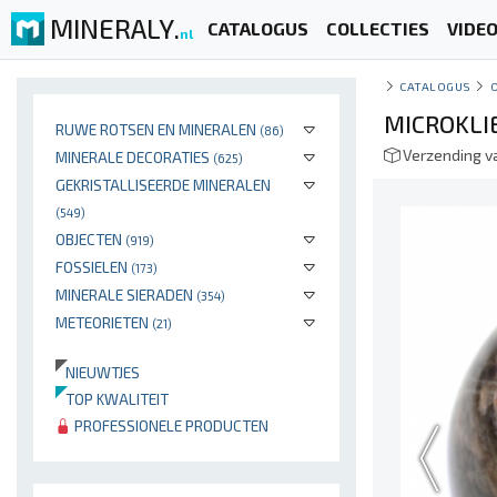
MINERALY.
CATALOGUS
COLLECTIES
VIDE
nl
CATALOGUS
MICROKLI
RUWE ROTSEN EN MINERALEN
(86)
Verzending v
MINERALE DECORATIES
(625)
GEKRISTALLISEERDE MINERALEN
(549)
OBJECTEN
(919)
FOSSIELEN
(173)
MINERALE SIERADEN
(354)
METEORIETEN
(21)
NIEUWTJES
TOP KWALITEIT
PROFESSIONELE PRODUCTEN