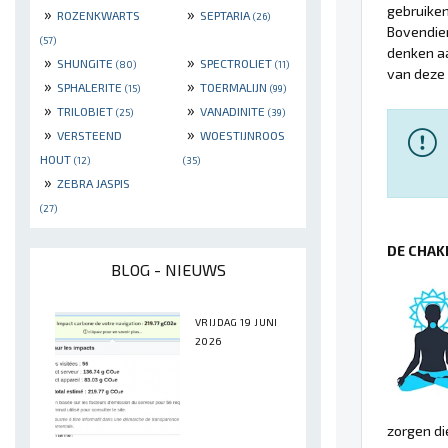
gebruiken
»
»
ROZENKWARTS
SEPTARIA
(26)
Bovendien
(57)
denken a
»
»
SHUNGITE
SPECTROLIET
(80)
(11)
van deze
»
»
SPHALERITE
TOERMALIJN
(15)
(99)
»
»
TRILOBIET
VANADINITE
(25)
(39)
»
»
VERSTEEND
WOESTIJNROOS
HOUT
(12)
(35)
»
ZEBRA JASPIS
(27)
DE CHAK
BLOG - NIEUWS
VRIJDAG 19 JUNI
2026
zorgen d