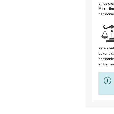
en de cre
Microclin
harmonieu
serenitei
bekend da
harmonie 
en harmon