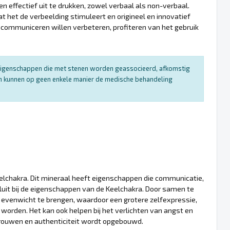
n effectief uit te drukken, zowel verbaal als non-verbaal.
t het de verbeelding stimuleert en origineel en innovatief
ommuniceren willen verbeteren, profiteren van het gebruik
e eigenschappen die met stenen worden geassocieerd, afkomstig
 en kunnen op geen enkele manier de medische behandeling
eelchakra. Dit mineraal heeft eigenschappen die communicatie,
uit bij de eigenschappen van de Keelchakra. Door samen te
n evenwicht te brengen, waardoor een grotere zelfexpressie,
worden. Het kan ook helpen bij het verlichten van angst en
rouwen en authenticiteit wordt opgebouwd.