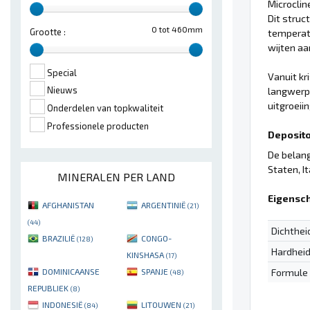
Microclin
Dit struc
0 tot 460mm
Grootte :
temperatu
wijten a
Special
Vanuit kr
Nieuws
langwerpi
uitgroeii
Onderdelen van topkwaliteit
Professionele producten
Deposito'
De belang
Staten, It
MINERALEN PER LAND
Eigensc
AFGHANISTAN
ARGENTINIË
(21)
(44)
Dichthei
BRAZILIË
CONGO-
(128)
Hardhei
KINSHASA
(17)
Formule
DOMINICAANSE
SPANJE
(48)
REPUBLIEK
(8)
INDONESIË
LITOUWEN
(84)
(21)