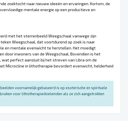
ende zoektocht naar nieuwe ideeën en ervaringen. Kortom, de
 overvloedige mentale energie op een productieve en
cieerd met het sterrenbeeld Weegschaal vanwege zijn
teken Weegschaal, dat voortdurend op zoek is naar
ele en mentale evenwicht te herstellen. Het moedigt
den door inwoners van de Weegschaal. Bovendien is het
, wat perfect aansluit bij het streven van Libra om de
t Microcline in lithotherapie bevordert evenwicht, helderheid
enbeelden voornamelijk gebaseerd is op esoterische en spirituele
bruiken voor lithotherapiedoeleinden als ze zich aangetrokken