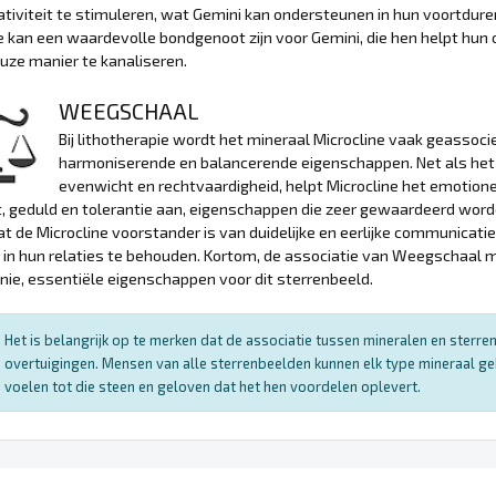
ativiteit te stimuleren, wat Gemini kan ondersteunen in hun voortdur
e kan een waardevolle bondgenoot zijn voor Gemini, die hen helpt hun
ze manier te kanaliseren.
WEEGSCHAAL
Bij lithotherapie wordt het mineraal Microcline vaak geasso
harmoniserende en balancerende eigenschappen. Net als het 
evenwicht en rechtvaardigheid, helpt Microcline het emotion
t, geduld en tolerantie aan, eigenschappen die zeer gewaardeerd wor
t de Microcline voorstander is van duidelijke en eerlijke communicatie
in hun relaties te behouden. Kortom, de associatie van Weegschaal me
ie, essentiële eigenschappen voor dit sterrenbeeld.
Het is belangrijk op te merken dat de associatie tussen mineralen en sterr
overtuigingen. Mensen van alle sterrenbeelden kunnen elk type mineraal ge
voelen tot die steen en geloven dat het hen voordelen oplevert.