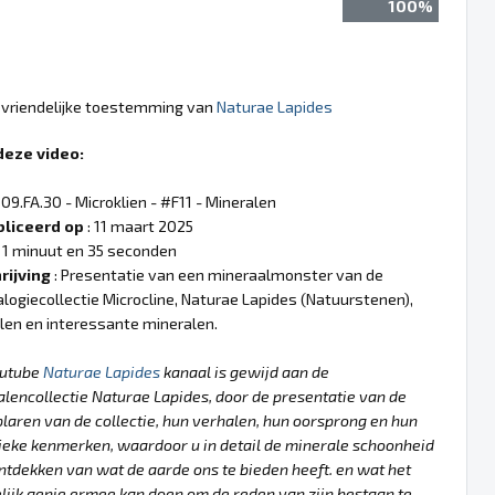
100%
e vriendelijke toestemming van
Naturae Lapides
deze video:
 09.FA.30 - Microklien - #F11 - Mineralen
liceerd op
: 11 maart 2025
 1 minuut en 35 seconden
rijving
: Presentatie van een mineraalmonster van de
logiecollectie Microcline, Naturae Lapides (Natuurstenen),
llen en interessante mineralen.
outube
Naturae Lapides
kanaal is gewijd aan de
lencollectie Naturae Lapides, door de presentatie van de
aren van de collectie, hun verhalen, hun oorsprong en hun
ieke kenmerken, waardoor u in detail de minerale schoonheid
ntdekken van wat de aarde ons te bieden heeft. en wat het
ijk genie ermee kan doen om de reden van zijn bestaan te