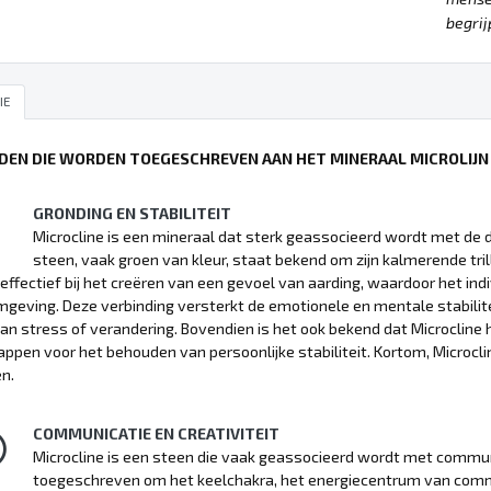
begrij
IE
DEN DIE WORDEN TOEGESCHREVEN AAN HET MINERAAL MICROLIJN
GRONDING EN STABILITEIT
Microcline is een mineraal dat sterk geassocieerd wordt met de de
steen, vaak groen van kleur, staat bekend om zijn kalmerende tril
 effectief bij het creëren van een gevoel van aarding, waardoor het in
mgeving. Deze verbinding versterkt de emotionele en mentale stabiliteit
 van stress of verandering. Bovendien is het ook bekend dat Microclin
ppen voor het behouden van persoonlijke stabiliteit. Kortom, Microcline
n.
COMMUNICATIE EN CREATIVITEIT
Microcline is een steen die vaak geassocieerd wordt met communic
toegeschreven om het keelchakra, het energiecentrum van commu