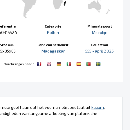
eferentie
Categorie
Minerale soort
50315524
Bollen
Microlijn
Size mm
Land van herkomst
Collection
85x85x85
Madagaskar
555 - april 2025
:
Overbrengen naar
rmule geeft aan dat het voornamelijk bestaat uit
kalium
,
tandigheden van langzame afkoeling van plutonische