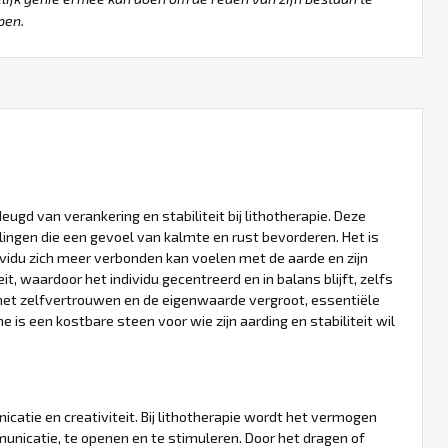
pen.
ugd van verankering en stabiliteit bij lithotherapie. Deze
lingen die een gevoel van kalmte en rust bevorderen. Het is
dividu zich meer verbonden kan voelen met de aarde en zijn
, waardoor het individu gecentreerd en in balans blijft, zelfs
e het zelfvertrouwen en de eigenwaarde vergroot, essentiële
 is een kostbare steen voor wie zijn aarding en stabiliteit wil
atie en creativiteit. Bij lithotherapie wordt het vermogen
nicatie, te openen en te stimuleren. Door het dragen of