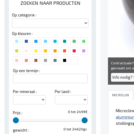
ZOEKEN NAAR PRODUCTEN
Op categorie :
Op kleuren :
Contractuele fo
gemaakt om een
Op een termijn :
Info nodig? 
Per mineraal :
Per land :
MICROLIJN
Microclin
0 tot 2499€
Prijs :
aluminiu
stollings
0 tot 24620gr.
gewicht :