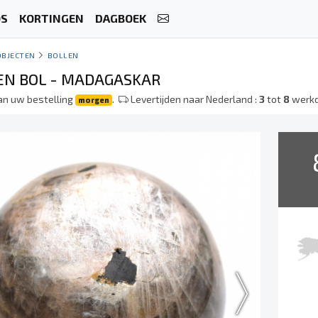
OS
KORTINGEN
DAGBOEK
OBJECTEN
BOLLEN
EN BOL - MADAGASKAR
an uw bestelling
.
Levertijden naar Nederland :
3
tot
8
werk
morgen