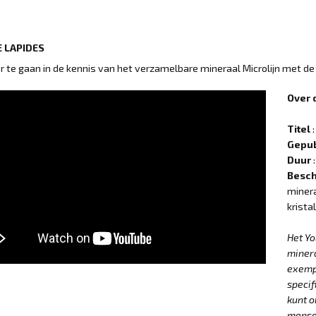
 LAPIDES
 te gaan in de kennis van het verzamelbare mineraal Microlijn met d
Over 
Titel
:
Gepub
Duur
:
Besch
minera
krista
Het Y
minera
exempl
specif
kunt o
mensel