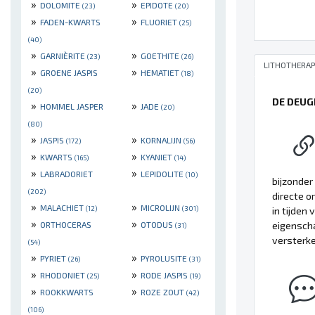
»
»
DOLOMITE
EPIDOTE
(23)
(20)
»
»
FADEN-KWARTS
FLUORIET
(25)
(40)
»
»
GARNIÈRITE
GOETHITE
(23)
(26)
LITHOTHERAP
»
»
GROENE JASPIS
HEMATIET
(18)
(20)
DE DEUG
»
»
HOMMEL JASPER
JADE
(20)
(80)
»
»
JASPIS
KORNALIJN
(172)
(56)
»
»
KWARTS
KYANIET
(165)
(14)
»
»
LABRADORIET
LEPIDOLITE
(10)
bijzonder
(202)
directe o
»
»
MALACHIET
MICROLIJN
(12)
(301)
in tijden
»
»
eigenscha
ORTHOCERAS
OTODUS
(31)
versterke
(54)
»
»
PYRIET
PYROLUSITE
(26)
(31)
»
»
RHODONIET
RODE JASPIS
(25)
(19)
»
»
ROOKKWARTS
ROZE ZOUT
(42)
(106)