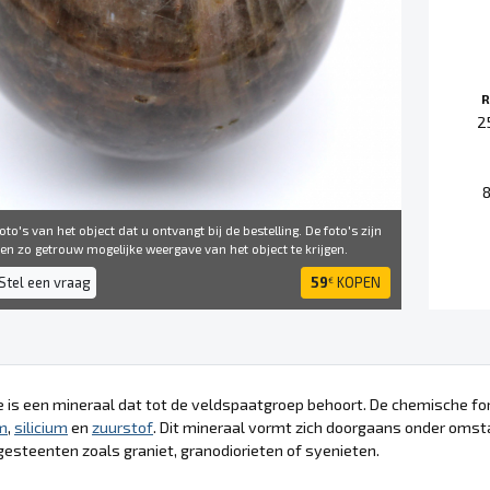
R
2
to's van het object dat u ontvangt bij de bestelling. De foto's zijn
 ​​zo getrouw mogelijke weergave van het object te krijgen.
Stel een vraag
59
KOPEN
€
e is een mineraal dat tot de veldspaatgroep behoort. De chemische fo
m
,
silicium
en
zuurstof
. Dit mineraal vormt zich doorgaans onder oms
gesteenten zoals graniet, granodiorieten of syenieten.