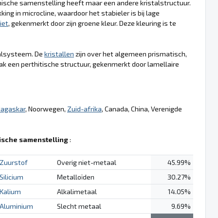
mische samenstelling heeft maar een andere kristalstructuur.
ing in microcline, waardoor het stabieler is bij lage
iet
, gekenmerkt door zijn groene kleur. Deze kleuring is te
stalsysteem. De
kristallen
zijn over het algemeen prismatisch,
k een perthitische structuur, gekenmerkt door lamellaire
agaskar
, Noorwegen,
Zuid-afrika
, Canada, China, Verenigde
sche samenstelling
:
Zuurstof
Overig niet-metaal
45.99%
Silicium
Metalloïden
30.27%
Kalium
Alkalimetaal
14.05%
Aluminium
Slecht metaal
9.69%