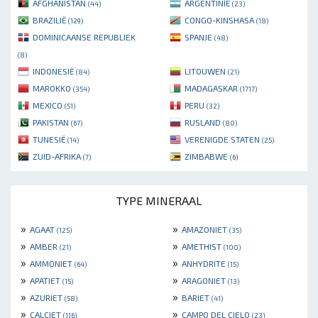
AFGHANISTAN
ARGENTINIË
(44)
(23)
BRAZILIË
CONGO-KINSHASA
(129)
(18)
DOMINICAANSE REPUBLIEK
SPANJE
(48)
(8)
INDONESIË
LITOUWEN
(84)
(21)
MAROKKO
MADAGASKAR
(354)
(1717)
MEXICO
PERU
(51)
(32)
PAKISTAN
RUSLAND
(67)
(80)
TUNESIË
VERENIGDE STATEN
(14)
(25)
ZUID-AFRIKA
ZIMBABWE
(7)
(6)
TYPE MINERAAL
»
»
AGAAT
AMAZONIET
(125)
(35)
»
»
AMBER
AMETHIST
(21)
(100)
»
»
AMMONIET
ANHYDRITE
(64)
(15)
»
»
APATIET
ARAGONIET
(15)
(13)
»
»
AZURIET
BARIET
(58)
(41)
»
»
CALCIET
CAMPO DEL CIELO
(116)
(23)