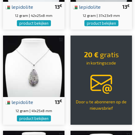
€
€
lepidolite
13
lepidolite
13
12 gram | 42x25x8 mm
12 gram | 37x23x9 mm
product bekijken
product bekijken
20 €
gratis
in kortingscode
€
lepidolite
13
Door u te abonneren op de
nieuwsbrief
12 gram | 41x25x8 mm
product bekijken