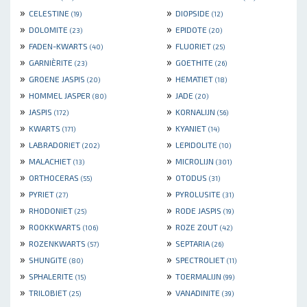
»
»
CELESTINE
DIOPSIDE
(19)
(12)
»
»
DOLOMITE
EPIDOTE
(23)
(20)
»
»
FADEN-KWARTS
FLUORIET
(40)
(25)
»
»
GARNIÈRITE
GOETHITE
(23)
(26)
»
»
GROENE JASPIS
HEMATIET
(20)
(18)
»
»
HOMMEL JASPER
JADE
(80)
(20)
»
»
JASPIS
KORNALIJN
(172)
(56)
»
»
KWARTS
KYANIET
(171)
(14)
»
»
LABRADORIET
LEPIDOLITE
(202)
(10)
»
»
MALACHIET
MICROLIJN
(13)
(301)
»
»
ORTHOCERAS
OTODUS
(55)
(31)
»
»
PYRIET
PYROLUSITE
(27)
(31)
»
»
RHODONIET
RODE JASPIS
(25)
(19)
»
»
ROOKKWARTS
ROZE ZOUT
(106)
(42)
»
»
ROZENKWARTS
SEPTARIA
(57)
(26)
»
»
SHUNGITE
SPECTROLIET
(80)
(11)
»
»
SPHALERITE
TOERMALIJN
(15)
(99)
»
»
TRILOBIET
VANADINITE
(25)
(39)