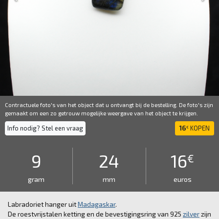
Contractuele foto's van het object dat u ontvangt bij de bestelling. De foto's zijn
gemaakt om een ​​zo getrouw mogelijke weergave van het object te krijgen.
Info nodig? Stel een vraag
16
KOPEN
€
9
24
16
€
gram
mm
euros
Labradoriet hanger uit
Madagaskar
.
De roestvrijstalen ketting en de bevestigingsring van 925
zilver
zijn