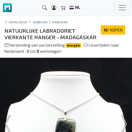
NL
CATALOGUS
JUWELEN
HANGERS
NATUURLIJKE LABRADORIET
16
KOPEN
€
VIERKANTE HANGER - MADAGASKAR
Verzending van uw bestelling
.
Levertijden naar
morgen
Nederland :
3
tot
8
werkdagen