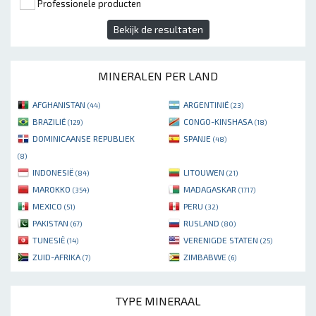
Professionele producten
Bekijk de resultaten
MINERALEN PER LAND
AFGHANISTAN
ARGENTINIË
(44)
(23)
BRAZILIË
CONGO-KINSHASA
(129)
(18)
DOMINICAANSE REPUBLIEK
SPANJE
(48)
(8)
INDONESIË
LITOUWEN
(84)
(21)
MAROKKO
MADAGASKAR
(354)
(1717)
MEXICO
PERU
(51)
(32)
PAKISTAN
RUSLAND
(67)
(80)
TUNESIË
VERENIGDE STATEN
(14)
(25)
ZUID-AFRIKA
ZIMBABWE
(7)
(6)
TYPE MINERAAL