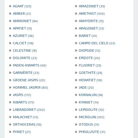
»
»
AGAAT
AMAZONIET
(125)
(35)
»
»
AMBER
AMETHIST
(21)
(100)
»
»
AMMONIET
ANHYDRITE
(64)
(15)
»
»
APATIET
ARAGONIET
(15)
(13)
»
»
AZURIET
BARIET
(58)
(41)
»
»
CALCIET
CAMPO DEL CIELO
(116)
(23)
»
»
CELESTINE
DIOPSIDE
(19)
(12)
»
»
DOLOMITE
EPIDOTE
(23)
(20)
»
»
FADEN-KWARTS
FLUORIET
(40)
(25)
»
»
GARNIÈRITE
GOETHITE
(23)
(26)
»
»
GROENE JASPIS
HEMATIET
(20)
(18)
»
»
HOMMEL JASPER
JADE
(80)
(20)
»
»
JASPIS
KORNALIJN
(172)
(56)
»
»
KWARTS
KYANIET
(171)
(14)
»
»
LABRADORIET
LEPIDOLITE
(202)
(10)
»
»
MALACHIET
MICROLIJN
(13)
(301)
»
»
ORTHOCERAS
OTODUS
(55)
(31)
»
»
PYRIET
PYROLUSITE
(27)
(31)