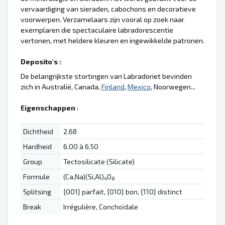
vervaardiging van sieraden, cabochons en decoratieve
voorwerpen. Verzamelaars zijn vooral op zoek naar
exemplaren die spectaculaire labradorescentie
vertonen, met heldere kleuren en ingewikkelde patronen.
Deposito's :
De belangrijkste stortingen van Labradoriet bevinden
zich in Australië, Canada,
Finland
,
Mexico
, Noorwegen...
Eigenschappen
:
Dichtheid
2.68
Hardheid
6.00 à 6.50
Group
Tectosilicate (Silicate)
Formule
(Ca,Na)(Si,Al)
O
4
8
Splitsing
{001} parfait, {010} bon, {110} distinct
Break
Irrégulière, Conchoïdale