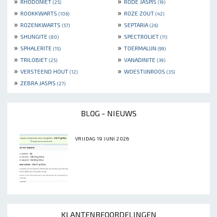
»
»
RHODONIET
RODE JASPIS
(25)
(19)
»
»
ROOKKWARTS
ROZE ZOUT
(106)
(42)
»
»
ROZENKWARTS
SEPTARIA
(57)
(26)
»
»
SHUNGITE
SPECTROLIET
(80)
(11)
»
»
SPHALERITE
TOERMALIJN
(15)
(99)
»
»
TRILOBIET
VANADINITE
(25)
(39)
»
»
VERSTEEND HOUT
WOESTIJNROOS
(12)
(35)
»
ZEBRA JASPIS
(27)
BLOG - NIEUWS
VRIJDAG 19 JUNI 2026
KLANTENBEOORDELINGEN