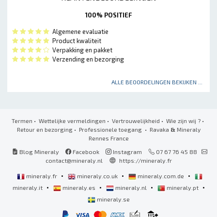
100% POSITIEF
Algemene evaluatie
Product kwaliteit
Verpakking en pakket
Verzending en bezorging
ALLE BEOORDELINGEN BEKIJKEN ...
Termen
•
Wettelijke vermeldingen
•
Vertrouwelijkheid
•
Wie zijn wij ?
•
Retour en bezorging
•
Professionele toegang
• Ravaka
&
Mineraly
Rennes France
Blog Mineraly
Facebook
Instagram
07 67 76 45 88
contact@mineraly.nl
https://mineraly.fr
•
•
•
mineraly.fr
mineraly.co.uk
mineraly.com.de
•
•
•
•
mineraly.it
mineraly.es
mineraly.nl
mineraly.pt
mineraly.se