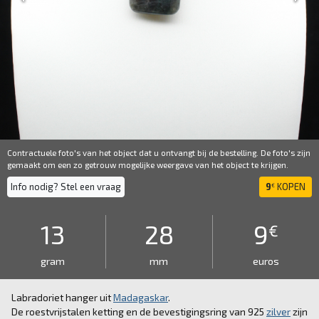
Contractuele foto's van het object dat u ontvangt bij de bestelling. De foto's zijn
gemaakt om een ​​zo getrouw mogelijke weergave van het object te krijgen.
Info nodig? Stel een vraag
9
KOPEN
€
13
28
9
€
gram
mm
euros
Labradoriet hanger uit
Madagaskar
.
De roestvrijstalen ketting en de bevestigingsring van 925
zilver
zijn