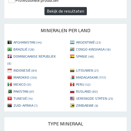
Professionele producten
Bekijk de resultaten
MINERALEN PER LAND
AFGHANISTAN
ARGENTINIË
(44)
(23)
BRAZILIË
CONGO-KINSHASA
(129)
(18)
DOMINICAANSE REPUBLIEK
SPANJE
(48)
(8)
INDONESIË
LITOUWEN
(84)
(21)
MAROKKO
MADAGASKAR
(354)
(1717)
MEXICO
PERU
(51)
(32)
PAKISTAN
RUSLAND
(67)
(80)
TUNESIË
VERENIGDE STATEN
(14)
(25)
ZUID-AFRIKA
ZIMBABWE
(7)
(6)
TYPE MINERAAL