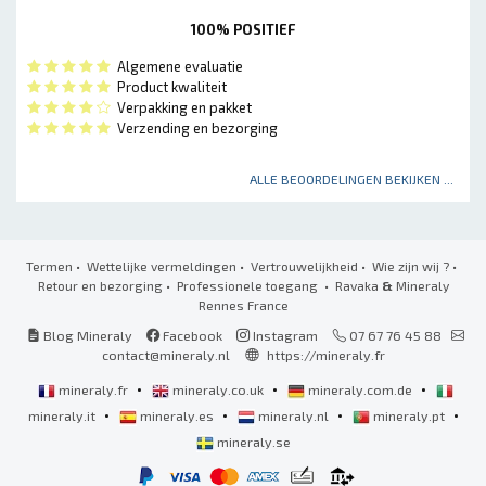
100% POSITIEF
Algemene evaluatie
Product kwaliteit
Verpakking en pakket
Verzending en bezorging
ALLE BEOORDELINGEN BEKIJKEN ...
Termen
•
Wettelijke vermeldingen
•
Vertrouwelijkheid
•
Wie zijn wij ?
•
Retour en bezorging
•
Professionele toegang
• Ravaka
&
Mineraly
Rennes France
Blog Mineraly
Facebook
Instagram
07 67 76 45 88
contact@mineraly.nl
https://mineraly.fr
•
•
•
mineraly.fr
mineraly.co.uk
mineraly.com.de
•
•
•
•
mineraly.it
mineraly.es
mineraly.nl
mineraly.pt
mineraly.se