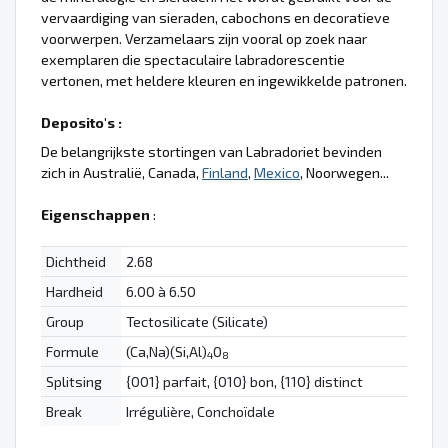
vervaardiging van sieraden, cabochons en decoratieve
voorwerpen. Verzamelaars zijn vooral op zoek naar
exemplaren die spectaculaire labradorescentie
vertonen, met heldere kleuren en ingewikkelde patronen.
Deposito's :
De belangrijkste stortingen van Labradoriet bevinden
zich in Australië, Canada,
Finland
,
Mexico
, Noorwegen...
Eigenschappen
:
Dichtheid
2.68
Hardheid
6.00 à 6.50
Group
Tectosilicate (Silicate)
Formule
(Ca,Na)(Si,Al)
O
4
8
Splitsing
{001} parfait, {010} bon, {110} distinct
Break
Irrégulière, Conchoïdale