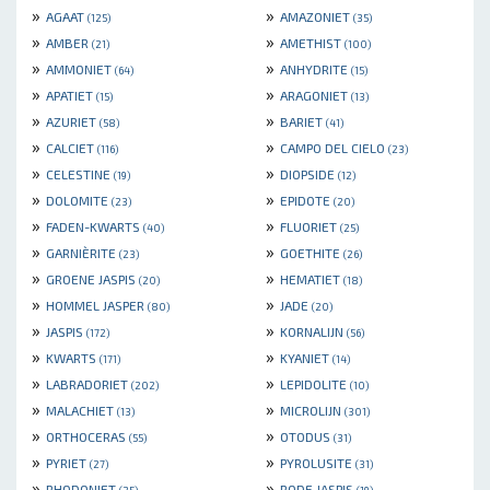
»
»
AGAAT
AMAZONIET
(125)
(35)
»
»
AMBER
AMETHIST
(21)
(100)
»
»
AMMONIET
ANHYDRITE
(64)
(15)
»
»
APATIET
ARAGONIET
(15)
(13)
»
»
AZURIET
BARIET
(58)
(41)
»
»
CALCIET
CAMPO DEL CIELO
(116)
(23)
»
»
CELESTINE
DIOPSIDE
(19)
(12)
»
»
DOLOMITE
EPIDOTE
(23)
(20)
»
»
FADEN-KWARTS
FLUORIET
(40)
(25)
»
»
GARNIÈRITE
GOETHITE
(23)
(26)
»
»
GROENE JASPIS
HEMATIET
(20)
(18)
»
»
HOMMEL JASPER
JADE
(80)
(20)
»
»
JASPIS
KORNALIJN
(172)
(56)
»
»
KWARTS
KYANIET
(171)
(14)
»
»
LABRADORIET
LEPIDOLITE
(202)
(10)
»
»
MALACHIET
MICROLIJN
(13)
(301)
»
»
ORTHOCERAS
OTODUS
(55)
(31)
»
»
PYRIET
PYROLUSITE
(27)
(31)
»
»
RHODONIET
RODE JASPIS
(25)
(19)