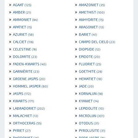
»
»
AGAAT
AMAZONIET
(125)
(35)
»
»
AMBER
AMETHIST
(21)
(100)
»
»
AMMONIET
ANHYDRITE
(64)
(15)
»
»
APATIET
ARAGONIET
(15)
(13)
»
»
AZURIET
BARIET
(58)
(41)
»
»
CALCIET
CAMPO DEL CIELO
(116)
(23)
»
»
CELESTINE
DIOPSIDE
(19)
(12)
»
»
DOLOMITE
EPIDOTE
(23)
(20)
»
»
FADEN-KWARTS
FLUORIET
(40)
(25)
»
»
GARNIÈRITE
GOETHITE
(23)
(26)
»
»
GROENE JASPIS
HEMATIET
(20)
(18)
»
»
HOMMEL JASPER
JADE
(80)
(20)
»
»
JASPIS
KORNALIJN
(172)
(56)
»
»
KWARTS
KYANIET
(171)
(14)
»
»
LABRADORIET
LEPIDOLITE
(202)
(10)
»
»
MALACHIET
MICROLIJN
(13)
(301)
»
»
ORTHOCERAS
OTODUS
(55)
(31)
»
»
PYRIET
PYROLUSITE
(27)
(31)
»
»
RHODONIET
RODE JASPIS
(25)
(19)