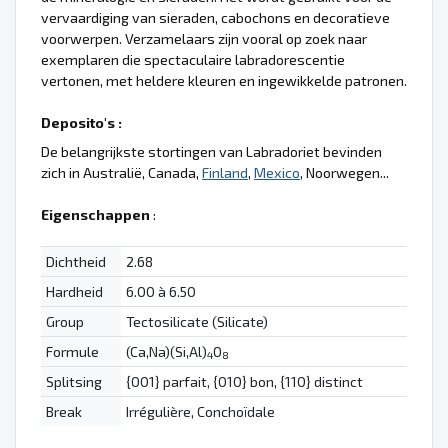
vervaardiging van sieraden, cabochons en decoratieve
voorwerpen. Verzamelaars zijn vooral op zoek naar
exemplaren die spectaculaire labradorescentie
vertonen, met heldere kleuren en ingewikkelde patronen.
Deposito's :
De belangrijkste stortingen van Labradoriet bevinden
zich in Australië, Canada,
Finland
,
Mexico
, Noorwegen...
Eigenschappen
:
Dichtheid
2.68
Hardheid
6.00 à 6.50
Group
Tectosilicate (Silicate)
Formule
(Ca,Na)(Si,Al)
O
4
8
Splitsing
{001} parfait, {010} bon, {110} distinct
Break
Irrégulière, Conchoïdale