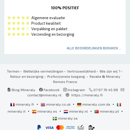
100% POSITIEF
Algemene evaluatie
Product kwaliteit
Verpakking en pakket
Verzending en bezorging
ALLE BEOORDELINGEN BEKIJKEN ...
Termen
•
Wettelijke vermeldingen
•
Vertrouwelijkheid
•
Wie zijn wij ?
•
Retour en bezorging
•
Professionele toegang
• Ravaka
&
Mineraly
Rennes France
Blog Mineraly
Facebook
Instagram
07 67 76 45 88
contact@mineraly.nl
https://mineraly.fr
•
•
•
mineraly.fr
mineraly.co.uk
mineraly.com.de
•
•
•
•
mineraly.it
mineraly.es
mineraly.nl
mineraly.pt
mineraly.se