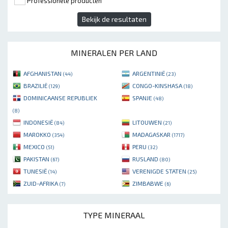
Professionele producten
Bekijk de resultaten
MINERALEN PER LAND
AFGHANISTAN
ARGENTINIË
(44)
(23)
BRAZILIË
CONGO-KINSHASA
(129)
(18)
DOMINICAANSE REPUBLIEK
SPANJE
(48)
(8)
INDONESIË
LITOUWEN
(84)
(21)
MAROKKO
MADAGASKAR
(354)
(1717)
MEXICO
PERU
(51)
(32)
PAKISTAN
RUSLAND
(67)
(80)
TUNESIË
VERENIGDE STATEN
(14)
(25)
ZUID-AFRIKA
ZIMBABWE
(7)
(6)
TYPE MINERAAL