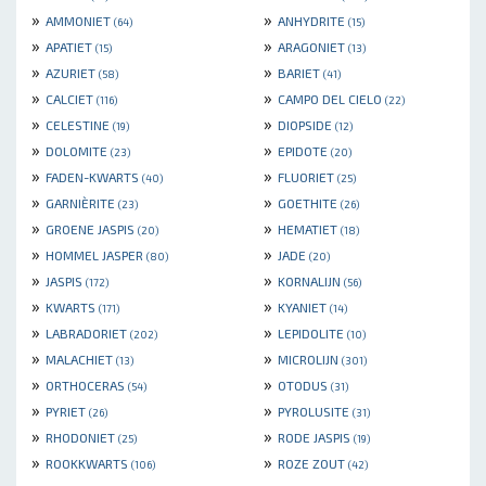
»
»
AMMONIET
ANHYDRITE
(64)
(15)
»
»
APATIET
ARAGONIET
(15)
(13)
»
»
AZURIET
BARIET
(58)
(41)
»
»
CALCIET
CAMPO DEL CIELO
(116)
(22)
»
»
CELESTINE
DIOPSIDE
(19)
(12)
»
»
DOLOMITE
EPIDOTE
(23)
(20)
»
»
FADEN-KWARTS
FLUORIET
(40)
(25)
»
»
GARNIÈRITE
GOETHITE
(23)
(26)
»
»
GROENE JASPIS
HEMATIET
(20)
(18)
»
»
HOMMEL JASPER
JADE
(80)
(20)
»
»
JASPIS
KORNALIJN
(172)
(56)
»
»
KWARTS
KYANIET
(171)
(14)
»
»
LABRADORIET
LEPIDOLITE
(202)
(10)
»
»
MALACHIET
MICROLIJN
(13)
(301)
»
»
ORTHOCERAS
OTODUS
(54)
(31)
»
»
PYRIET
PYROLUSITE
(26)
(31)
»
»
RHODONIET
RODE JASPIS
(25)
(19)
»
»
ROOKKWARTS
ROZE ZOUT
(106)
(42)