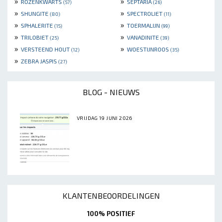
»
»
ROZENKWARTS
SEPTARIA
(57)
(26)
»
»
SHUNGITE
SPECTROLIET
(80)
(11)
»
»
SPHALERITE
TOERMALIJN
(15)
(99)
»
»
TRILOBIET
VANADINITE
(25)
(39)
»
»
VERSTEEND HOUT
WOESTIJNROOS
(12)
(35)
»
ZEBRA JASPIS
(27)
BLOG - NIEUWS
VRIJDAG 19 JUNI 2026
KLANTENBEOORDELINGEN
100% POSITIEF