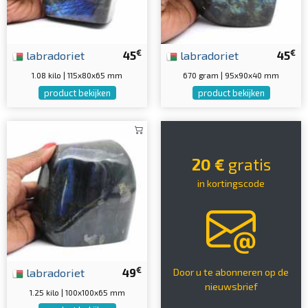
€
€
labradoriet
45
labradoriet
45
1.08 kilo | 115x80x65 mm
670 gram | 95x90x40 mm
product bekijken
product bekijken
20 €
gratis
in kortingscode
€
labradoriet
49
Door u te abonneren op de
nieuwsbrief
1.25 kilo | 100x100x65 mm