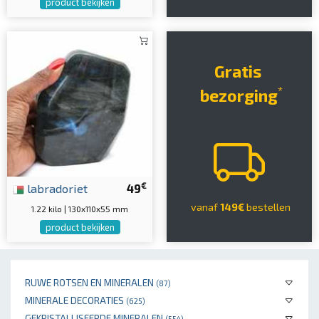
product bekijken
Gratis
*
bezorging
€
labradoriet
49
vanaf
149€
bestellen
1.22 kilo | 130x110x55 mm
product bekijken
RUWE ROTSEN EN MINERALEN
(87)
MINERALE DECORATIES
(625)
GEKRISTALLISEERDE MINERALEN
(554)