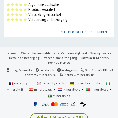
Algemene evaluatie
Product kwaliteit
Verpakking en pakket
Verzending en bezorging
ALLE BEOORDELINGEN BEKIJKEN ...
Termen
•
Wettelijke vermeldingen
•
Vertrouwelijkheid
•
Wie zijn wij ?
•
Retour en bezorging
•
Professionele toegang
• Ravaka
&
Mineraly
Rennes France
Blog Mineraly
Facebook
Instagram
07 67 76 45 88
contact@mineraly.nl
https://mineraly.fr
•
•
•
mineraly.fr
mineraly.co.uk
mineraly.com.de
•
•
•
•
mineraly.it
mineraly.es
mineraly.nl
mineraly.pt
mineraly.se
🌱 Éco-hébergé par DRI