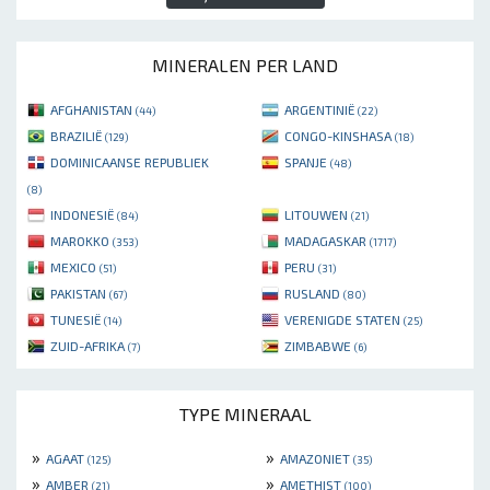
MINERALEN PER LAND
AFGHANISTAN
ARGENTINIË
(44)
(22)
BRAZILIË
CONGO-KINSHASA
(129)
(18)
DOMINICAANSE REPUBLIEK
SPANJE
(48)
(8)
INDONESIË
LITOUWEN
(84)
(21)
MAROKKO
MADAGASKAR
(353)
(1717)
MEXICO
PERU
(51)
(31)
PAKISTAN
RUSLAND
(67)
(80)
TUNESIË
VERENIGDE STATEN
(14)
(25)
ZUID-AFRIKA
ZIMBABWE
(7)
(6)
TYPE MINERAAL
»
»
AGAAT
AMAZONIET
(125)
(35)
»
»
AMBER
AMETHIST
(21)
(100)