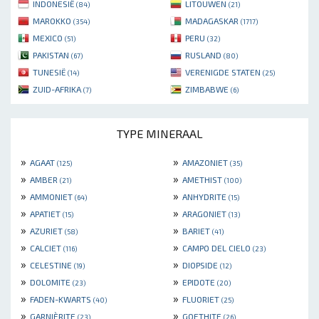
INDONESIË
LITOUWEN
(84)
(21)
MAROKKO
MADAGASKAR
(354)
(1717)
MEXICO
PERU
(51)
(32)
PAKISTAN
RUSLAND
(67)
(80)
TUNESIË
VERENIGDE STATEN
(14)
(25)
ZUID-AFRIKA
ZIMBABWE
(7)
(6)
TYPE MINERAAL
»
»
AGAAT
AMAZONIET
(125)
(35)
»
»
AMBER
AMETHIST
(21)
(100)
»
»
AMMONIET
ANHYDRITE
(64)
(15)
»
»
APATIET
ARAGONIET
(15)
(13)
»
»
AZURIET
BARIET
(58)
(41)
»
»
CALCIET
CAMPO DEL CIELO
(116)
(23)
»
»
CELESTINE
DIOPSIDE
(19)
(12)
»
»
DOLOMITE
EPIDOTE
(23)
(20)
»
»
FADEN-KWARTS
FLUORIET
(40)
(25)
»
»
GARNIÈRITE
GOETHITE
(23)
(26)