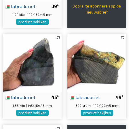
€
labradoriet
39
Door u te abonneren op de
nieuwsbrief
1.04 kilo | 140x130x45 mm
product bekijken
€
€
labradoriet
45
labradoriet
49
1.33 kilo | 145x110x45 mm
820 gram | 140x100x45 mm
product bekijken
product bekijken