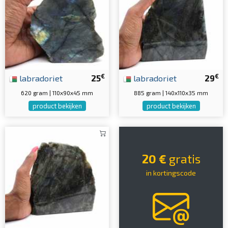
€
€
labradoriet
25
labradoriet
29
620 gram | 110x90x45 mm
885 gram | 140x110x35 mm
product bekijken
product bekijken
20 €
gratis
in kortingscode