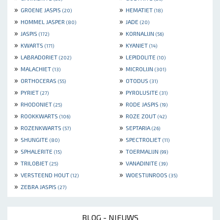
»
»
GROENE JASPIS
HEMATIET
(20)
(18)
»
»
HOMMEL JASPER
JADE
(80)
(20)
»
»
JASPIS
KORNALIJN
(172)
(56)
»
»
KWARTS
KYANIET
(171)
(14)
»
»
LABRADORIET
LEPIDOLITE
(202)
(10)
»
»
MALACHIET
MICROLIJN
(13)
(301)
»
»
ORTHOCERAS
OTODUS
(55)
(31)
»
»
PYRIET
PYROLUSITE
(27)
(31)
»
»
RHODONIET
RODE JASPIS
(25)
(19)
»
»
ROOKKWARTS
ROZE ZOUT
(106)
(42)
»
»
ROZENKWARTS
SEPTARIA
(57)
(26)
»
»
SHUNGITE
SPECTROLIET
(80)
(11)
»
»
SPHALERITE
TOERMALIJN
(15)
(99)
»
»
TRILOBIET
VANADINITE
(25)
(39)
»
»
VERSTEEND HOUT
WOESTIJNROOS
(12)
(35)
»
ZEBRA JASPIS
(27)
BLOG - NIEUWS