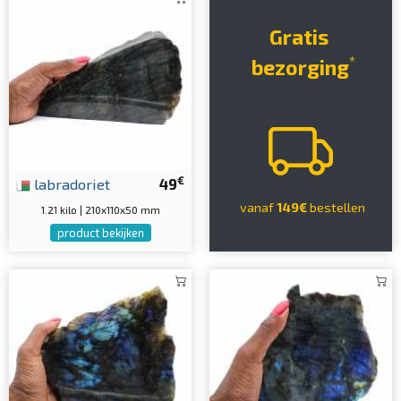
Gratis
*
bezorging
€
labradoriet
49
vanaf
149€
bestellen
1.21 kilo | 210x110x50 mm
product bekijken