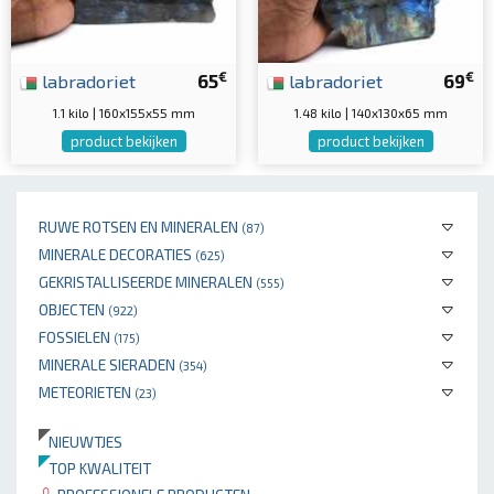
€
€
labradoriet
65
labradoriet
69
1.1 kilo | 160x155x55 mm
1.48 kilo | 140x130x65 mm
product bekijken
product bekijken
RUWE ROTSEN EN MINERALEN
(87)
MINERALE DECORATIES
(625)
GEKRISTALLISEERDE MINERALEN
(555)
OBJECTEN
(922)
FOSSIELEN
(175)
MINERALE SIERADEN
(354)
METEORIETEN
(23)
NIEUWTJES
TOP KWALITEIT