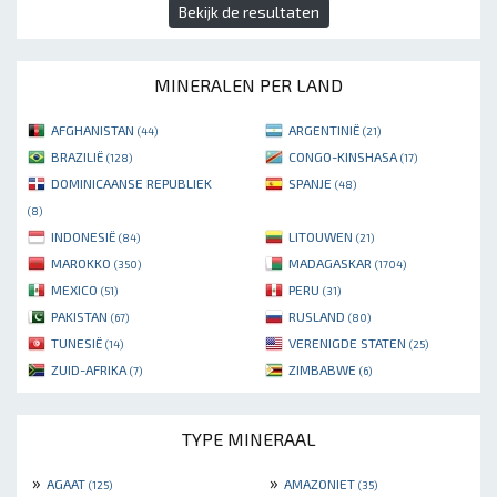
Bekijk de resultaten
MINERALEN PER LAND
AFGHANISTAN
ARGENTINIË
(44)
(21)
BRAZILIË
CONGO-KINSHASA
(128)
(17)
DOMINICAANSE REPUBLIEK
SPANJE
(48)
(8)
INDONESIË
LITOUWEN
(84)
(21)
MAROKKO
MADAGASKAR
(350)
(1704)
MEXICO
PERU
(51)
(31)
PAKISTAN
RUSLAND
(67)
(80)
TUNESIË
VERENIGDE STATEN
(14)
(25)
ZUID-AFRIKA
ZIMBABWE
(7)
(6)
TYPE MINERAAL
»
»
AGAAT
AMAZONIET
(125)
(35)