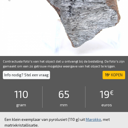
Contractuele foto's van het object dat u ontvangt bij de bestelling. De foto's zijn
gemaakt om een ​​zo getrouw mogelijke weergave van het object te krijgen.
Info nodig? Stel een vraag
19
KOPEN
€
110
65
19
€
gram
mm
euros
Een klein exemplaar van pyrolusiet (110 g) uit
Marokko
, met
matrixkristallisatie.