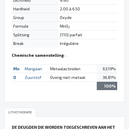
Dichtheid
4.40
Hardheid
2.00 à 6.50
Group
Oxyde
Formule
MnO
2
Splitsing
{110} parfait
Break
Irrégulière
Chemische samenstelling
:
Mn
Mangaan
Metaalactiniden
63.19%
O
Zuurstof
Overig niet-metaal
36.81%
100%
LITHOTHERAPIE
DE DEUGDEN DIE WORDEN TOEGESCHREVEN AAN HET