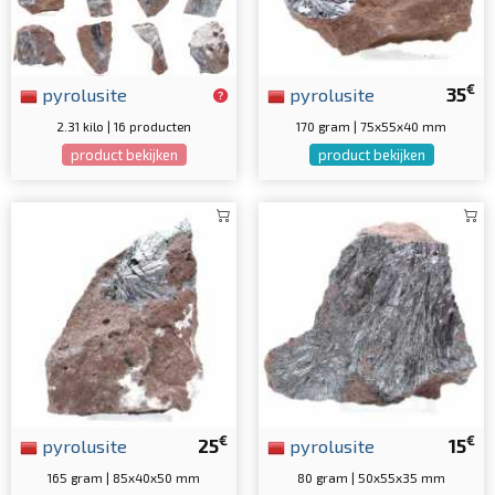
€
pyrolusite
pyrolusite
35
2.31 kilo | 16 producten
170 gram | 75x55x40 mm
product bekijken
product bekijken
€
€
pyrolusite
25
pyrolusite
15
165 gram | 85x40x50 mm
80 gram | 50x55x35 mm