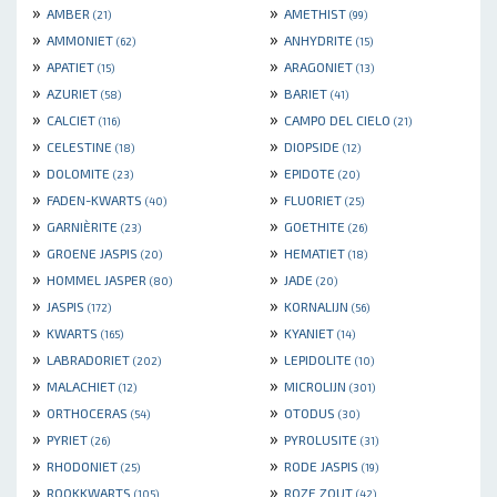
»
»
AMBER
AMETHIST
(21)
(99)
»
»
AMMONIET
ANHYDRITE
(62)
(15)
»
»
APATIET
ARAGONIET
(15)
(13)
»
»
AZURIET
BARIET
(58)
(41)
»
»
CALCIET
CAMPO DEL CIELO
(116)
(21)
»
»
CELESTINE
DIOPSIDE
(18)
(12)
»
»
DOLOMITE
EPIDOTE
(23)
(20)
»
»
FADEN-KWARTS
FLUORIET
(40)
(25)
»
»
GARNIÈRITE
GOETHITE
(23)
(26)
»
»
GROENE JASPIS
HEMATIET
(20)
(18)
»
»
HOMMEL JASPER
JADE
(80)
(20)
»
»
JASPIS
KORNALIJN
(172)
(56)
»
»
KWARTS
KYANIET
(165)
(14)
»
»
LABRADORIET
LEPIDOLITE
(202)
(10)
»
»
MALACHIET
MICROLIJN
(12)
(301)
»
»
ORTHOCERAS
OTODUS
(54)
(30)
»
»
PYRIET
PYROLUSITE
(26)
(31)
»
»
RHODONIET
RODE JASPIS
(25)
(19)
»
»
ROOKKWARTS
ROZE ZOUT
(105)
(42)