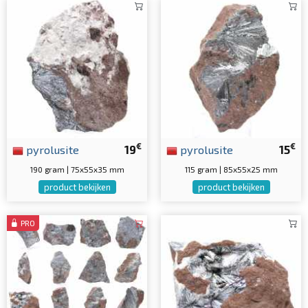
€
€
pyrolusite
19
pyrolusite
15
190 gram | 75x55x35 mm
115 gram | 85x55x25 mm
product bekijken
product bekijken
PRO