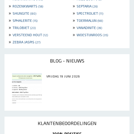
»
»
ROZENKWARTS
SEPTARIA
(56)
(26)
»
»
SHUNGITE
SPECTROLIET
(80)
(11)
»
»
SPHALERITE
TOERMALIJN
(15)
(98)
»
»
TRILOBIET
VANADINITE
(23)
(39)
»
»
VERSTEEND HOUT
WOESTIJNROOS
(12)
(35)
»
ZEBRA JASPIS
(27)
BLOG - NIEUWS
VRIJDAG 19 JUNI 2026
KLANTENBEOORDELINGEN
100% POSITIEF