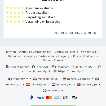
Algemene evaluatie
Product kwaliteit
Verpakking en pakket
Verzending en bezorging
ALLE BEOORDELINGEN BEKIJKEN ...
Termen
•
Wettelijke vermeldingen
•
Vertrouwelijkheid
•
Wie zijn wij ?
•
Retour en bezorging
•
Professionele toegang
• Ravaka
&
Mineraly
Rennes France
Blog Mineraly
Facebook
Instagram
07 67 76 45 88
contact@mineraly.nl
https://mineraly.fr
•
•
•
mineraly.fr
mineraly.co.uk
mineraly.com.de
•
•
•
•
mineraly.it
mineraly.es
mineraly.nl
mineraly.pt
mineraly.se