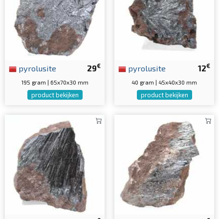
€
€
pyrolusite
29
pyrolusite
12
195 gram | 65x70x30 mm
40 gram | 45x40x30 mm
product bekijken
product bekijken