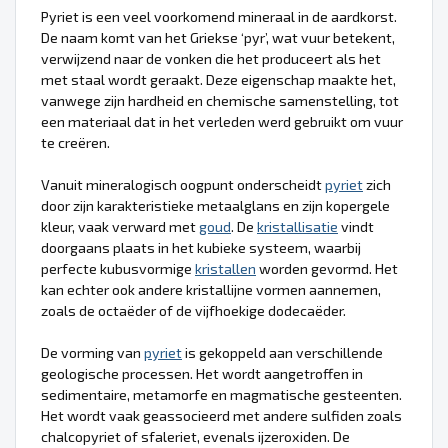
Pyriet is een veel voorkomend mineraal in de aardkorst.
De naam komt van het Griekse ‘pyr’, wat vuur betekent,
verwijzend naar de vonken die het produceert als het
met staal wordt geraakt. Deze eigenschap maakte het,
vanwege zijn hardheid en chemische samenstelling, tot
een materiaal dat in het verleden werd gebruikt om vuur
te creëren.
Vanuit mineralogisch oogpunt onderscheidt
pyriet
zich
door zijn karakteristieke metaalglans en zijn kopergele
kleur, vaak verward met
goud
. De
kristallisatie
vindt
doorgaans plaats in het kubieke systeem, waarbij
perfecte kubusvormige
kristallen
worden gevormd. Het
kan echter ook andere kristallijne vormen aannemen,
zoals de octaëder of de vijfhoekige dodecaëder.
De vorming van
pyriet
is gekoppeld aan verschillende
geologische processen. Het wordt aangetroffen in
sedimentaire, metamorfe en magmatische gesteenten.
Het wordt vaak geassocieerd met andere sulfiden zoals
chalcopyriet of sfaleriet, evenals ijzeroxiden. De