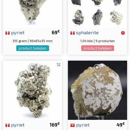
€
pyriet
69
sphalerite
315 gram | 90x65x35 mm
1.04 kilo | 9 producten
product bekijken
product bekijken
€
€
pyriet
169
pyriet
49