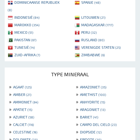
DOMINICAANSE REPUBLIEK
SPANJE
(48)
(8)
INDONESIË
LITOUWEN
(84)
(21)
MAROKKO
MADAGASKAR
(354)
(1717)
MEXICO
PERU
(51)
(32)
PAKISTAN
RUSLAND
(67)
(80)
TUNESIË
VERENIGDE STATEN
(14)
(25)
ZUID-AFRIKA
ZIMBABWE
(7)
(6)
TYPE MINERAAL
»
»
AGAAT
AMAZONIET
(125)
(35)
»
»
AMBER
AMETHIST
(21)
(100)
»
»
AMMONIET
ANHYDRITE
(64)
(15)
»
»
APATIET
ARAGONIET
(15)
(13)
»
»
AZURIET
BARIET
(58)
(41)
»
»
CALCIET
CAMPO DEL CIELO
(116)
(23)
»
»
CELESTINE
DIOPSIDE
(19)
(12)
»
»
DOLOMITE
EPIDOTE
(23)
(20)