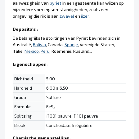
aanwezigheid van
pyriet
in een gesteente kan wijzen op
bijzondere vormingsomstandigheden, zoals een
omgeving die rijk is aan
zwavel
en
ijzer
.
Deposito's :
De belangrijkste stortingen van Pyriet bevinden zich in
Australië,
Bolivia
, Canada,
Spanje
, Verenigde Staten,
Italië,
Mexico
,
Peru
, Roemenië, Rusland...
Eigenschappen
:
Dichtheid
5.00
Hardheid
6.00 à 6.50
Group
Sulfure
Formule
FeS
2
Splitsing
{100} pauvre, {110} pauvre
Break
Conchoïdale, Irrégulière
Chemische samenstelling
: