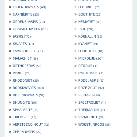
»
»
FADEN-KWARTS
FLUORIET
(40)
(25)
»
»
GARNIÈRITE
GOETHITE
(23)
(26)
»
»
GROENE JASPIS
HEMATIET
(20)
(18)
»
»
HOMMEL JASPER
JADE
(80)
(20)
»
»
JASPIS
KORNALIJN
(172)
(56)
»
»
KWARTS
KYANIET
(171)
(14)
»
»
LABRADORIET
LEPIDOLITE
(202)
(10)
»
»
MALACHIET
MICROLIJN
(13)
(301)
»
»
ORTHOCERAS
OTODUS
(55)
(31)
»
»
PYRIET
PYROLUSITE
(27)
(31)
»
»
RHODONIET
RODE JASPIS
(25)
(19)
»
»
ROOKKWARTS
ROZE ZOUT
(106)
(42)
»
»
ROZENKWARTS
SEPTARIA
(57)
(26)
»
»
SHUNGITE
SPECTROLIET
(80)
(11)
»
»
SPHALERITE
TOERMALIJN
(15)
(99)
»
»
TRILOBIET
VANADINITE
(25)
(39)
»
»
VERSTEEND HOUT
WOESTIJNROOS
(12)
(35)
»
ZEBRA JASPIS
(27)