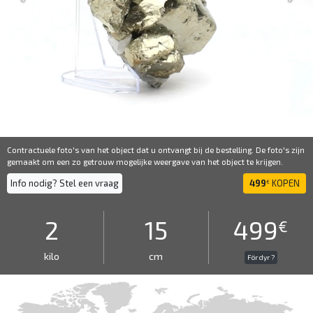
Contractuele foto's van het object dat u ontvangt bij de bestelling. De foto's zijn
gemaakt om een ​​zo getrouw mogelijke weergave van het object te krijgen.
Info nodig? Stel een vraag
499
KOPEN
€
2
15
499
€
kilo
cm
För dyr ?