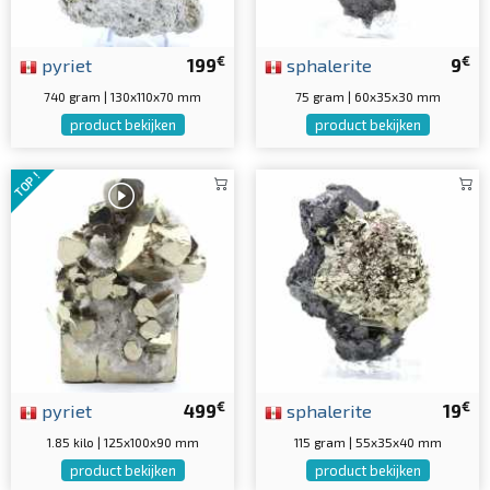
€
€
pyriet
199
sphalerite
9
740 gram | 130x110x70 mm
75 gram | 60x35x30 mm
product bekijken
product bekijken
TOP !
€
€
pyriet
499
sphalerite
19
1.85 kilo | 125x100x90 mm
115 gram | 55x35x40 mm
product bekijken
product bekijken