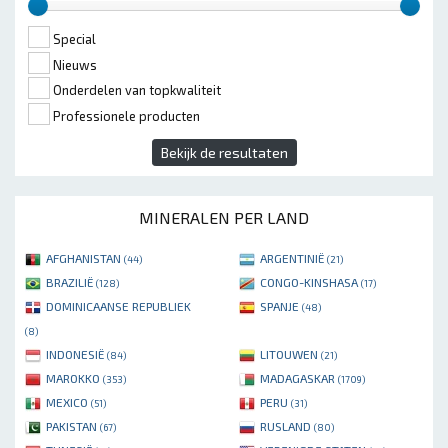
Special
Nieuws
Onderdelen van topkwaliteit
Professionele producten
Bekijk de resultaten
MINERALEN PER LAND
AFGHANISTAN
ARGENTINIË
(44)
(21)
BRAZILIË
CONGO-KINSHASA
(128)
(17)
DOMINICAANSE REPUBLIEK
SPANJE
(48)
(8)
INDONESIË
LITOUWEN
(84)
(21)
MAROKKO
MADAGASKAR
(353)
(1709)
MEXICO
PERU
(51)
(31)
PAKISTAN
RUSLAND
(67)
(80)