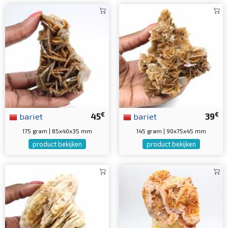
€
€
bariet
45
bariet
39
175 gram | 85x40x35 mm
145 gram | 90x75x45 mm
product bekijken
product bekijken