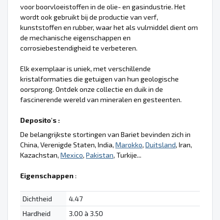
voor boorvloeistoffen in de olie- en gasindustrie. Het
wordt ook gebruikt bij de productie van verf,
kunststoffen en rubber, waar het als vulmiddel dient om
de mechanische eigenschappen en
corrosiebestendigheid te verbeteren.
Elk exemplaar is uniek, met verschillende
kristalformaties die getuigen van hun geologische
oorsprong. Ontdek onze collectie en duik in de
fascinerende wereld van mineralen en gesteenten.
Deposito's :
De belangrijkste stortingen van Bariet bevinden zich in
China, Verenigde Staten, India,
Marokko
,
Duitsland
, Iran,
Kazachstan,
Mexico
,
Pakistan
, Turkije...
Eigenschappen
:
Dichtheid
4.47
Hardheid
3.00 à 3.50