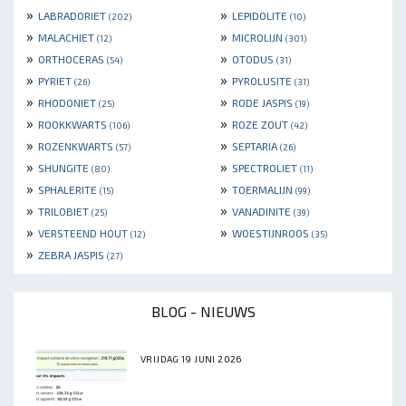
»
»
LABRADORIET
LEPIDOLITE
(202)
(10)
»
»
MALACHIET
MICROLIJN
(12)
(301)
»
»
ORTHOCERAS
OTODUS
(54)
(31)
»
»
PYRIET
PYROLUSITE
(26)
(31)
»
»
RHODONIET
RODE JASPIS
(25)
(19)
»
»
ROOKKWARTS
ROZE ZOUT
(106)
(42)
»
»
ROZENKWARTS
SEPTARIA
(57)
(26)
»
»
SHUNGITE
SPECTROLIET
(80)
(11)
»
»
SPHALERITE
TOERMALIJN
(15)
(99)
»
»
TRILOBIET
VANADINITE
(25)
(39)
»
»
VERSTEEND HOUT
WOESTIJNROOS
(12)
(35)
»
ZEBRA JASPIS
(27)
BLOG - NIEUWS
VRIJDAG 19 JUNI 2026