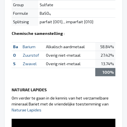
Group
Sulfate
Formule
BaSO
4
Splitsing
parfait {001}, , imparfait {010}
Chemische samenstelling
:
Ba
Barium
Alkalisch aardmetaal
58.84%
O
Zuurstof
Overig niet-metaal
27.42%
S
Zwavel
Overig niet-metaal
13.74%
100%
NATURAE LAPIDES
Om verder te gaan in de kennis van het verzamelbare
mineraal Bariet met de vriendelijke toestemming van
Naturae Lapides