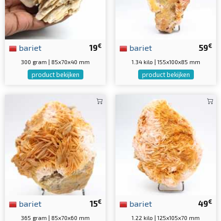
€
€
bariet
19
bariet
59
300 gram | 85x70x40 mm
1.34 kilo | 155x100x85 mm
product bekijken
product bekijken
€
€
bariet
15
bariet
49
365 gram | 85x70x60 mm
1.22 kilo | 125x105x70 mm