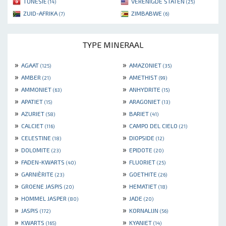
TUNESIË
VERENIGDE STATEN
(14)
(25)
ZUID-AFRIKA
ZIMBABWE
(7)
(6)
TYPE MINERAAL
»
»
AGAAT
AMAZONIET
(125)
(35)
»
»
AMBER
AMETHIST
(21)
(99)
»
»
AMMONIET
ANHYDRITE
(63)
(15)
»
»
APATIET
ARAGONIET
(15)
(13)
»
»
AZURIET
BARIET
(58)
(41)
»
»
CALCIET
CAMPO DEL CIELO
(116)
(21)
»
»
CELESTINE
DIOPSIDE
(18)
(12)
»
»
DOLOMITE
EPIDOTE
(23)
(20)
»
»
FADEN-KWARTS
FLUORIET
(40)
(25)
»
»
GARNIÈRITE
GOETHITE
(23)
(26)
»
»
GROENE JASPIS
HEMATIET
(20)
(18)
»
»
HOMMEL JASPER
JADE
(80)
(20)
»
»
JASPIS
KORNALIJN
(172)
(56)
»
»
KWARTS
KYANIET
(165)
(14)