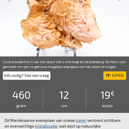
Contractuele foto's van het object dat u ontvangt bij de bestelling. De foto's zijn
gemaakt om een ​​zo getrouw mogelijke weergave van het object te krijgen.
Info nodig? Stel een vraag
19
KOPEN
€
460
12
19
€
gram
cm
euros
Dit Marokkaanse exemplaar van oranje
bariet
vertoont zichtbare
en evenwichtige
kristallisatie
, wat wijst op natuurlijke