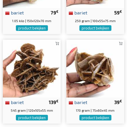
€
€
bariet
79
bariet
59
1.05 kilo | 150x120x70 mm
250 gram | 100x55x75 mm
product bekijken
product bekijken
€
€
bariet
139
bariet
39
545 gram | 120x105x55 mm
170 gram | 75x60x45 mm
product bekijken
product bekijken